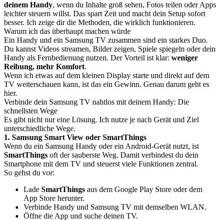
deinem Handy
, wenn du Inhalte groß sehen, Fotos teilen oder Apps
leichter steuern willst. Das spart Zeit und macht dein Setup sofort
besser. Ich zeige dir die Methoden, die wirklich funktionieren.
Warum ich das überhaupt machen würde
Ein Handy und ein Samsung TV zusammen sind ein starkes Duo.
Du kannst Videos streamen, Bilder zeigen, Spiele spiegeln oder dein
Handy als Fernbedienung nutzen. Der Vorteil ist klar:
weniger
Reibung, mehr Komfort
.
Wenn ich etwas auf dem kleinen Display starte und direkt auf dem
TV weiterschauen kann, ist das ein Gewinn. Genau darum geht es
hier.
Verbinde dein Samsung TV nahtlos mit deinem Handy: Die
schnellsten Wege
Es gibt nicht nur eine Lösung. Ich nutze je nach Gerät und Ziel
unterschiedliche Wege.
1. Samsung Smart View oder SmartThings
Wenn du ein Samsung Handy oder ein Android-Gerät nutzt, ist
SmartThings
oft der sauberste Weg. Damit verbindest du dein
Smartphone mit dem TV und steuerst viele Funktionen zentral.
So gehst du vor:
Lade
SmartThings
aus dem Google Play Store oder dem
App Store herunter.
Verbinde Handy und Samsung TV mit demselben WLAN.
Öffne die App und suche deinen TV.