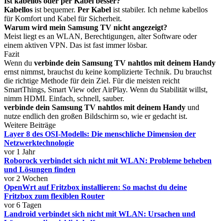
Ist kabellos oder per Kabel besser?
Kabellos
ist bequemer.
Per Kabel
ist stabiler. Ich nehme kabellos
für Komfort und Kabel für Sicherheit.
Warum wird mein Samsung TV nicht angezeigt?
Meist liegt es an WLAN, Berechtigungen, alter Software oder
einem aktiven VPN. Das ist fast immer lösbar.
Fazit
Wenn du
verbinde dein Samsung TV nahtlos mit deinem Handy
ernst nimmst, brauchst du keine komplizierte Technik. Du brauchst
die richtige Methode für dein Ziel. Für die meisten reicht
SmartThings, Smart View oder AirPlay. Wenn du Stabilität willst,
nimm HDMI. Einfach, schnell, sauber.
verbinde dein Samsung TV nahtlos mit deinem Handy
und
nutze endlich den großen Bildschirm so, wie er gedacht ist.
Weitere Beiträge
Layer 8 des OSI-Modells: Die menschliche Dimension der
Netzwerktechnologie
vor 1 Jahr
Roborock verbindet sich nicht mit WLAN: Probleme beheben
und Lösungen finden
vor 2 Wochen
OpenWrt auf Fritzbox installieren: So machst du deine
Fritzbox zum flexiblen Router
vor 6 Tagen
Landroid verbindet sich nicht mit WLAN: Ursachen und