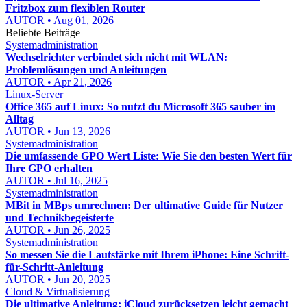
Fritzbox zum flexiblen Router
AUTOR • Aug 01, 2026
Beliebte Beiträge
Systemadministration
Wechselrichter verbindet sich nicht mit WLAN:
Problemlösungen und Anleitungen
AUTOR • Apr 21, 2026
Linux-Server
Office 365 auf Linux: So nutzt du Microsoft 365 sauber im
Alltag
AUTOR • Jun 13, 2026
Systemadministration
Die umfassende GPO Wert Liste: Wie Sie den besten Wert für
Ihre GPO erhalten
AUTOR • Jul 16, 2025
Systemadministration
MBit in MBps umrechnen: Der ultimative Guide für Nutzer
und Technikbegeisterte
AUTOR • Jun 26, 2025
Systemadministration
So messen Sie die Lautstärke mit Ihrem iPhone: Eine Schritt-
für-Schritt-Anleitung
AUTOR • Jun 20, 2025
Cloud & Virtualisierung
Die ultimative Anleitung: iCloud zurücksetzen leicht gemacht