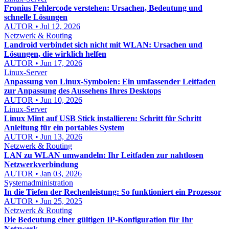
Fronius Fehlercode verstehen: Ursachen, Bedeutung und
schnelle Lösungen
AUTOR • Jul 12, 2026
Netzwerk & Routing
Landroid verbindet sich nicht mit WLAN: Ursachen und
Lösungen, die wirklich helfen
AUTOR • Jun 17, 2026
Linux-Server
Anpassung von Linux-Symbolen: Ein umfassender Leitfaden
zur Anpassung des Aussehens Ihres Desktops
AUTOR • Jun 10, 2026
Linux-Server
Linux Mint auf USB Stick installieren: Schritt für Schritt
Anleitung für ein portables System
AUTOR • Jun 13, 2026
Netzwerk & Routing
LAN zu WLAN umwandeln: Ihr Leitfaden zur nahtlosen
Netzwerkverbindung
AUTOR • Jan 03, 2026
Systemadministration
In die Tiefen der Rechenleistung: So funktioniert ein Prozessor
AUTOR • Jun 25, 2025
Netzwerk & Routing
Die Bedeutung einer gültigen IP-Konfiguration für Ihr
Netzwerk