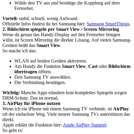
Wähle den TV aus und bestätige die Kopplung auf dem
Fernseher.
Vorteil:
stabil, schnell, wenig Aufwand.
Offizielle Infos findest du bei Samsung hier:
Samsung SmartThings
.
2. Bildschirm spiegeln per Smart View / Screen Mirroring
Wenn du genau das Handy-Display auf den Fernseher bringen
willst, ist Screen Mirroring die direkte Lösung. Auf vielen Samsung-
Geräten heißt das
Smart View
.
So mache ich das:
WLAN auf beiden Geräten aktivieren.
Am Handy die Funktion
Smart View
,
Cast
oder
Bildschirm
übertragen
öffnen.
Den Samsung TV auswählen.
Die Verbindung bestätigen.
Wichtig:
Manche Apps erlauben kein komplettes Spiegeln wegen
DRM-Schutz. Das ist normal.
3. AirPlay für iPhone nutzen
Wenn ich ein iPhone mit einem Samsung TV verbinde, ist
AirPlay
oft der einfachste Weg. Viele neuere Samsung TVs unterstützen das
direkt.
Apple erklärt die Funktion hier:
Apple AirPlay Support
.
So geht es: