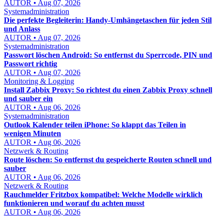
AUTOR • Aug 07, 2026
Systemadministration
Die perfekte Begleiterin: Handy-Umhängetaschen für jeden Stil
und Anlass
AUTOR • Aug 07, 2026
Systemadministration
Passwort löschen Android: So entfernst du Sperrcode, PIN und
Passwort richtig
AUTOR • Aug 07, 2026
Monitoring & Logging
Install Zabbix Proxy: So richtest du einen Zabbix Proxy schnell
und sauber ein
AUTOR • Aug 06, 2026
Systemadministration
Outlook Kalender teilen iPhone: So klappt das Teilen in
wenigen Minuten
AUTOR • Aug 06, 2026
Netzwerk & Routing
Route löschen: So entfernst du gespeicherte Routen schnell und
sauber
AUTOR • Aug 06, 2026
Netzwerk & Routing
Rauchmelder Fritzbox kompatibel: Welche Modelle wirklich
funktionieren und worauf du achten musst
AUTOR • Aug 06, 2026