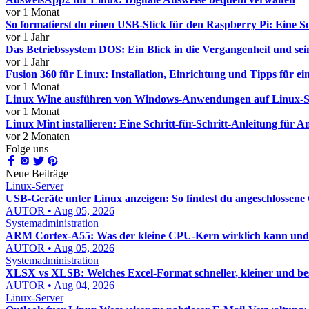
vor 1 Monat
So formatierst du einen USB-Stick für den Raspberry Pi: Eine Sc
vor 1 Jahr
Das Betriebssystem DOS: Ein Blick in die Vergangenheit und sei
vor 1 Jahr
Fusion 360 für Linux: Installation, Einrichtung und Tipps für 
vor 1 Monat
Linux Wine ausführen von Windows-Anwendungen auf Linux-Sys
vor 1 Monat
Linux Mint installieren: Eine Schritt-für-Schritt-Anleitung für A
vor 2 Monaten
Folge uns
Neue Beiträge
Linux-Server
USB-Geräte unter Linux anzeigen: So findest du angeschlossene 
AUTOR • Aug 05, 2026
Systemadministration
ARM Cortex-A55: Was der kleine CPU-Kern wirklich kann und w
AUTOR • Aug 05, 2026
Systemadministration
XLSX vs XLSB: Welches Excel-Format schneller, kleiner und bess
AUTOR • Aug 04, 2026
Linux-Server