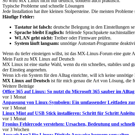
So wird MX Linux nicht nur deutsch, sondern auch praktisch.
Typische Probleme und schnelle Lösungen
Jede Installation hat ihre kleinen Stolpersteine. Die meisten Probleme 
Häufige Fehler:
Tastatur ist falsch:
deutsche Belegung in den Einstellungen se
Sprache bleibt Englisch:
fehlende Sprachpakete nachinstallier
WLAN geht nicht:
Treiber oder Firmware prüfen.
System läuft langsam:
unnötige Autostart-Programme deaktivi
Wenn du tiefer einsteigen willst, ist das MX-Linux-Forum eine gute A
Mein Fazit zu MX Linux auf Deutsch
MX Linux ist eine starke Wahl, wenn du ein schnelles, stabiles und gu
der Einstieg angenehm.
Wenn ich ein System für den Alltag einrichte, will ich keine unnöti
MX Linux auf Deutsch
ist für mich genau die Art von Lösung, die fun
Weitere Beiträge
Office 365 auf Linux: So nutzt du Microsoft 365 sauber im Alltag
vor 1 Monat
Anpassung von Linux-Symbolen: Ein umfassender Leitfaden zur
vor 1 Monat
Linux Mint auf USB Stick installieren: Schritt für Schritt Anleit
vor 1 Monat
Fronius Fehlercode verstehen: Ursachen, Bedeutung und schnel
vor 3 Wochen
AusweisApp2 für Linux: Digitale Ausweise bequem verwalten