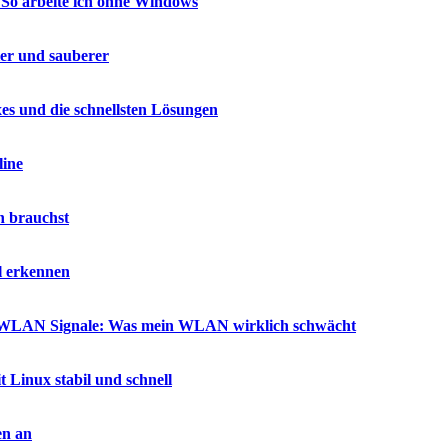
 So arbeite ich ohne Windows
ler und sauberer
es und die schnellsten Lösungen
line
h brauchst
l erkennen
ür WLAN Signale: Was mein WLAN wirklich schwächt
t Linux stabil und schnell
en an