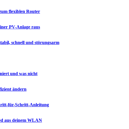
zum flexiblen Router
einer PV-Anlage raus
abil, schnell und störungsarm
iert und was nicht
fizient ändern
itt-für-Schritt-Anleitung
eed aus deinem WLAN