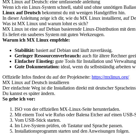
MX Linux auf Deutsch: eine umfassende anleitung
Wenn ich ein Linux-System schnell, stabil und ohne unnötigen Ballast
Linux auf Deutsch
bekommst du mit wenigen Handgriffen hin.
In dieser Anleitung zeige ich dir, wie du MX Linux installierst, auf De
Was ist MX Linux und warum lohnt es sich?
MX Linux ist eine auf Debian basierende Linux-Distribution mit dem X
Es liefert ein sauberes System mit guten Werkzeugen.
Warum ich MX Linux empfehle:
Stabilität:
basiert auf Debian und läuft zuverlässig.
Geringer Ressourcenverbrauch:
auch für ältere Rechner geei
Einfacher Einstieg:
gute Tools für Installation und Verwaltung
Gute Dokumentation:
ideal, wenn du selbstständig arbeiten wi
Offizielle Infos findest du auf der Projektseite:
https://mxlinux.org/
MX Linux auf Deutsch installieren
Der einfachste Weg ist die Installation direkt mit deutscher Sprache
Du kannst es später ändern.
So gehe ich vor:
ISO von der offiziellen MX-Linux-Seite herunterladen.
Mit einem Tool wie Rufus oder Balena Etcher auf einen USB-S
Vom USB-Stick starten.
Im Live-System prüfen, ob Tastatur und Sprache passen.
Installationsprogramm starten und den Anweisungen folgen.