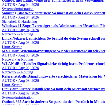
Outlook fuer Linux Wegweiser zu nahtloser E-Mail-Verwaltung:
AUTOR • Aug 04, 2026
Systemadministration
Samsung Bloatware entfernen: So machst du dein Galaxy schnel
AUTOR • Aug 04, 2026
Sicherheit & Hardening
Windows 11 Zugriff verweigern als Administrator: Ursachen, Fix
AUTOR • Aug 04, 2026
Netzwerk & Routing
Linux Netzwerk einrichten: So bringst du dein System schnell on
AUTOR • Aug 03, 2026
Linux-Server
MX Linux Systemanforderungen: Wie viel Hardware du wirklic
AUTOR • Aug 03, 2026
Netzwerk & Routing
WLAN dBm Tabelle: Signalstärke richtig lesen, Probleme schnel
AUTOR • Aug 03, 2026
Netzwerk & Routing
Referenztabelle Dämpfungswerte verschiedener Materialien f
AUTOR • Aug 03, 2026
Linux-Server
Linux auf Surface installieren: So läuft dein Microsoft Surface mi
AUTOR • Aug 02, 2026
Systemadministration
Outlook 365 Ansicht ändern: So passt du dein Postfach in Minut