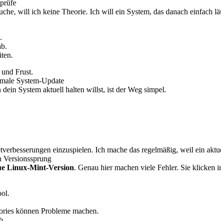
 prüfe
uche, will ich keine Theorie. Ich will ein System, das danach einfach lä
.
ab.
ten.
 und Frust.
normale System-Update
ein System aktuell halten willst, ist der Weg simpel.
verbesserungen einzuspielen. Ich mache das regelmäßig, weil ein aktuell
en Versionssprung
ue Linux-Mint-Version
. Genau hier machen viele Fehler. Sie klicken 
ol.
tories können Probleme machen.
b.