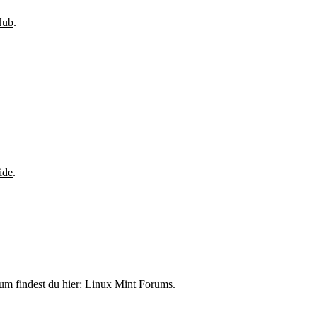
Hub
.
ide
.
um findest du hier:
Linux Mint Forums
.