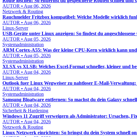
Route löschen: So entfernst du gespeicherte Routen schnell und 
AUTOR • Aug 06, 2026
Netzwerk & Routing
Rauchmelder Fritzbox kompatibel: Welche Modelle wirklich fun
AUTOR • Aug 06, 2026
Linux-Server
USB-Geräte unter Linux anzeigen: So findest du angeschlossene 
AUTOR • Aug 05, 2026
Systemadministration
ARM Cortex-A55: Was der kleine CPU-Kern wirklich kann und w
AUTOR • Aug 05, 2026
Systemadministration
XLSX vs XLSB: Welches Excel-Format schneller, kleiner und bess
AUTOR • Aug 04, 2026
Linux-Server
Outlook fuer Linux Wegweiser zu nahtloser E-Mail-Verwaltung:
AUTOR • Aug 04, 2026
Systemadministration
Samsung Bloatware entfernen: So machst du dein Galaxy schnel
AUTOR • Aug 04, 2026
Sicherheit & Hardening
Windows 11 Zugriff verweigern als Administrator: Ursachen, Fix
AUTOR • Aug 04, 2026
Netzwerk & Routing
Linux Netzwerk einrichten: So bringst du dein System schnell on