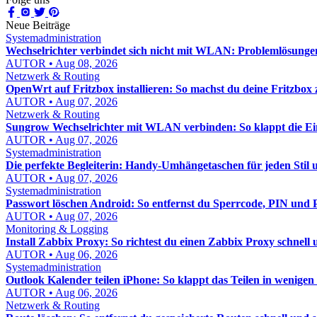
Neue Beiträge
Systemadministration
Wechselrichter verbindet sich nicht mit WLAN: Problemlösungen
AUTOR • Aug 08, 2026
Netzwerk & Routing
OpenWrt auf Fritzbox installieren: So machst du deine Fritzbox 
AUTOR • Aug 07, 2026
Netzwerk & Routing
Sungrow Wechselrichter mit WLAN verbinden: So klappt die Einr
AUTOR • Aug 07, 2026
Systemadministration
Die perfekte Begleiterin: Handy-Umhängetaschen für jeden Stil 
AUTOR • Aug 07, 2026
Systemadministration
Passwort löschen Android: So entfernst du Sperrcode, PIN und P
AUTOR • Aug 07, 2026
Monitoring & Logging
Install Zabbix Proxy: So richtest du einen Zabbix Proxy schnell 
AUTOR • Aug 06, 2026
Systemadministration
Outlook Kalender teilen iPhone: So klappt das Teilen in wenige
AUTOR • Aug 06, 2026
Netzwerk & Routing