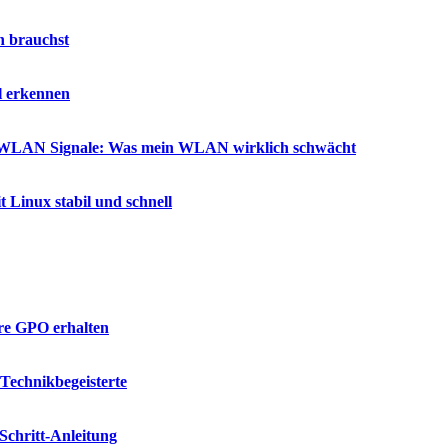
h brauchst
l erkennen
ür WLAN Signale: Was mein WLAN wirklich schwächt
t Linux stabil und schnell
hre GPO erhalten
Technikbegeisterte
-Schritt-Anleitung