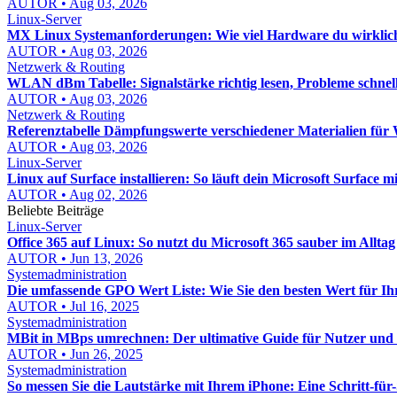
AUTOR • Aug 03, 2026
Linux-Server
MX Linux Systemanforderungen: Wie viel Hardware du wirklic
AUTOR • Aug 03, 2026
Netzwerk & Routing
WLAN dBm Tabelle: Signalstärke richtig lesen, Probleme schnel
AUTOR • Aug 03, 2026
Netzwerk & Routing
Referenztabelle Dämpfungswerte verschiedener Materialien f
AUTOR • Aug 03, 2026
Linux-Server
Linux auf Surface installieren: So läuft dein Microsoft Surface mi
AUTOR • Aug 02, 2026
Beliebte Beiträge
Linux-Server
Office 365 auf Linux: So nutzt du Microsoft 365 sauber im Alltag
AUTOR • Jun 13, 2026
Systemadministration
Die umfassende GPO Wert Liste: Wie Sie den besten Wert für I
AUTOR • Jul 16, 2025
Systemadministration
MBit in MBps umrechnen: Der ultimative Guide für Nutzer und 
AUTOR • Jun 26, 2025
Systemadministration
So messen Sie die Lautstärke mit Ihrem iPhone: Eine Schritt-für