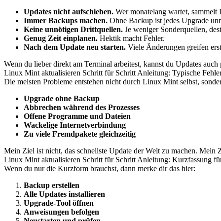
Updates nicht aufschieben.
Wer monatelang wartet, sammelt 
Immer Backups machen.
Ohne Backup ist jedes Upgrade unnö
Keine unnötigen Drittquellen.
Je weniger Sonderquellen, dest
Genug Zeit einplanen.
Hektik macht Fehler.
Nach dem Update neu starten.
Viele Änderungen greifen erst
Wenn du lieber direkt am Terminal arbeitest, kannst du Updates auch p
Linux Mint aktualisieren Schritt für Schritt Anleitung: Typische Fehle
Die meisten Probleme entstehen nicht durch Linux Mint selbst, sonde
Upgrade ohne Backup
Abbrechen während des Prozesses
Offene Programme und Dateien
Wackelige Internetverbindung
Zu viele Fremdpakete gleichzeitig
Mein Ziel ist nicht, das schnellste Update der Welt zu machen. Mein Zie
Linux Mint aktualisieren Schritt für Schritt Anleitung: Kurzfassung 
Wenn du nur die Kurzform brauchst, dann merke dir das hier:
Backup erstellen
Alle Updates installieren
Upgrade-Tool öffnen
Anweisungen befolgen
Neustarten und prüfen