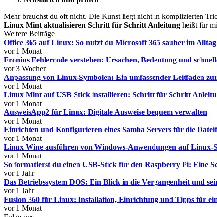
Mehr brauchst du oft nicht. Die Kunst liegt nicht in komplizierten Tri
Linux Mint aktualisieren Schritt für Schritt Anleitung
heißt für mi
Weitere Beiträge
Office 365 auf Linux: So nutzt du Microsoft 365 sauber im Alltag
vor 1 Monat
Fronius Fehlercode verstehen: Ursachen, Bedeutung und schnel
vor 3 Wochen
Anpassung von Linux-Symbolen: Ein umfassender Leitfaden zur
vor 1 Monat
Linux Mint auf USB Stick installieren: Schritt für Schritt Anleit
vor 1 Monat
AusweisApp2 für Linux: Digitale Ausweise bequem verwalten
vor 1 Monat
Einrichten und Konfigurieren eines Samba Servers für die Datei
vor 1 Monat
Linux Wine ausführen von Windows-Anwendungen auf Linux-Sys
vor 1 Monat
So formatierst du einen USB-Stick für den Raspberry Pi: Eine Sc
vor 1 Jahr
Das Betriebssystem DOS: Ein Blick in die Vergangenheit und sei
vor 1 Jahr
Fusion 360 für Linux: Installation, Einrichtung und Tipps für 
vor 1 Monat
Folge uns