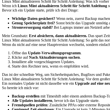
Linux Mint aktualisieren Schritt für Schritt Anleitung: Was ich vorher
Wenn ich
Linux Mint aktualisieren Schritt für Schritt Anleitung
s
Bevor ich ein Update starte, prüfe ich drei Dinge:
Wichtige Daten gesichert?
Wenn nein, zuerst Backup machen
Genug Speicherplatz frei?
Sonst bricht das Upgrade unnötig 
Stromversorgung stabil?
Bei Laptops immer am Netzteil arbei
Mein Grundsatz:
Erst absichern, dann aktualisieren.
Das spart Zeit
Linux Mint aktualisieren Schritt für Schritt Anleitung: So geht das 
Wenn du nicht auf eine neue Hauptversion wechselst, sondern einfach d
Öffne das
Update-Verwaltungsprogramm
.
Klicke auf
Nach Aktualisierungen suchen
.
Installiere alle vorgeschlagenen Updates.
Starte den Rechner neu, wenn es empfohlen wird.
Das ist der schnellste Weg, um Sicherheitspatches, Bugfixes und Paket
Linux Mint aktualisieren Schritt für Schritt Anleitung: Vor dem groß
Ein normales Update ist nicht dasselbe wie ein
Upgrade auf eine ne
So bereite ich mich vor:
Backup erstellen
mit Timeshift oder einem anderen Backup-To
Alle Updates installieren
, bevor ich das Upgrade starte.
Fremdquellen prüfen
: Zusätzliche PPAs oder externe Reposi
Genügend Zeit einplanen
: Ein Upgrade ist kein 2-Minuten-Jo