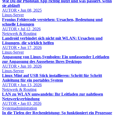
Wie Du die Phototan App richtig nutzt und was passiert, wenn
sie abläuft
AUTOR • Jun 08, 2025
Linux-Server
Fronius Fehlercode verstehen: Ursachen, Bedeutung und
schnelle Lösungen
AUTOR • Jul 12, 2026
Netzwerk & Routing
Landroid verbindet sich nicht mit WLAN: Ursachen und
Lösungen, die wirklich helfen
AUTOR • Jun 17, 2026
Linux-Server
Anpassung von Linux-Symbolen: Ein umfassender Leitfaden
zur Anpassung des Aussehens Ihres Desktops
AUTOR • Jun 10, 2026
Linux-Server
Linux Mint auf USB Stick installieren: Schritt für Schritt
Anleitung für ein portables System
AUTOR • Jun 13, 2026
Netzwerk & Routing
LAN zu WLAN umwandeln: Ihr Leitfaden zur nahtlosen
Netzwerkverbindung
AUTOR • Jan 03, 2026
Systemadministration
In die Tiefen der Rechenleistung: So funktioniert ein Prozessor