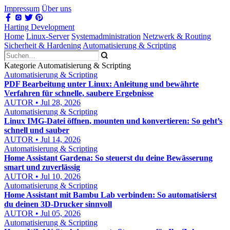
Impressum
Über uns
Harting Development
Home
Linux-Server
Systemadministration
Netzwerk & Routing
Sicherheit & Hardening
Automatisierung & Scripting
Kategorie Automatisierung & Scripting
Automatisierung & Scripting
PDF Bearbeitung unter Linux: Anleitung und bewährte
Verfahren für schnelle, saubere Ergebnisse
AUTOR • Jul 28, 2026
Automatisierung & Scripting
Linux IMG-Datei öffnen, mounten und konvertieren: So geht’s
schnell und sauber
AUTOR • Jul 14, 2026
Automatisierung & Scripting
Home Assistant Gardena: So steuerst du deine Bewässerung
smart und zuverlässig
AUTOR • Jul 10, 2026
Automatisierung & Scripting
Home Assistant mit Bambu Lab verbinden: So automatisierst
du deinen 3D-Drucker sinnvoll
AUTOR • Jul 05, 2026
Automatisierung & Scripting