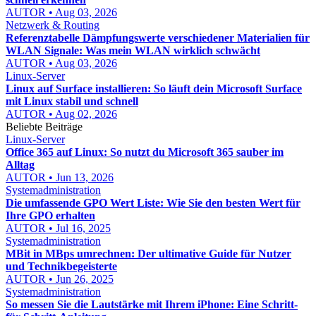
AUTOR • Aug 03, 2026
Netzwerk & Routing
Referenztabelle Dämpfungswerte verschiedener Materialien für
WLAN Signale: Was mein WLAN wirklich schwächt
AUTOR • Aug 03, 2026
Linux-Server
Linux auf Surface installieren: So läuft dein Microsoft Surface
mit Linux stabil und schnell
AUTOR • Aug 02, 2026
Beliebte Beiträge
Linux-Server
Office 365 auf Linux: So nutzt du Microsoft 365 sauber im
Alltag
AUTOR • Jun 13, 2026
Systemadministration
Die umfassende GPO Wert Liste: Wie Sie den besten Wert für
Ihre GPO erhalten
AUTOR • Jul 16, 2025
Systemadministration
MBit in MBps umrechnen: Der ultimative Guide für Nutzer
und Technikbegeisterte
AUTOR • Jun 26, 2025
Systemadministration
So messen Sie die Lautstärke mit Ihrem iPhone: Eine Schritt-