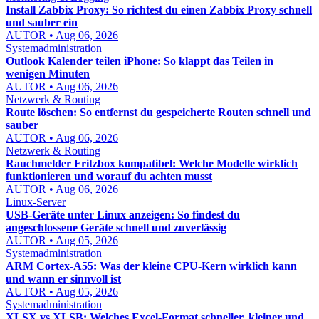
Install Zabbix Proxy: So richtest du einen Zabbix Proxy schnell
und sauber ein
AUTOR • Aug 06, 2026
Systemadministration
Outlook Kalender teilen iPhone: So klappt das Teilen in
wenigen Minuten
AUTOR • Aug 06, 2026
Netzwerk & Routing
Route löschen: So entfernst du gespeicherte Routen schnell und
sauber
AUTOR • Aug 06, 2026
Netzwerk & Routing
Rauchmelder Fritzbox kompatibel: Welche Modelle wirklich
funktionieren und worauf du achten musst
AUTOR • Aug 06, 2026
Linux-Server
USB-Geräte unter Linux anzeigen: So findest du
angeschlossene Geräte schnell und zuverlässig
AUTOR • Aug 05, 2026
Systemadministration
ARM Cortex-A55: Was der kleine CPU-Kern wirklich kann
und wann er sinnvoll ist
AUTOR • Aug 05, 2026
Systemadministration
XLSX vs XLSB: Welches Excel-Format schneller, kleiner und