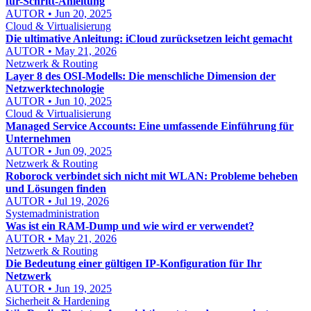
für-Schritt-Anleitung
AUTOR • Jun 20, 2025
Cloud & Virtualisierung
Die ultimative Anleitung: iCloud zurücksetzen leicht gemacht
AUTOR • May 21, 2026
Netzwerk & Routing
Layer 8 des OSI-Modells: Die menschliche Dimension der
Netzwerktechnologie
AUTOR • Jun 10, 2025
Cloud & Virtualisierung
Managed Service Accounts: Eine umfassende Einführung für
Unternehmen
AUTOR • Jun 09, 2025
Netzwerk & Routing
Roborock verbindet sich nicht mit WLAN: Probleme beheben
und Lösungen finden
AUTOR • Jul 19, 2026
Systemadministration
Was ist ein RAM-Dump und wie wird er verwendet?
AUTOR • May 21, 2026
Netzwerk & Routing
Die Bedeutung einer gültigen IP-Konfiguration für Ihr
Netzwerk
AUTOR • Jun 19, 2025
Sicherheit & Hardening