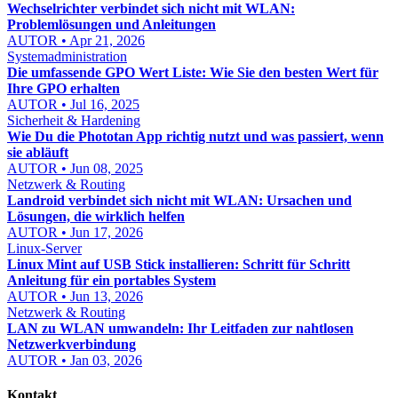
Wechselrichter verbindet sich nicht mit WLAN:
Problemlösungen und Anleitungen
AUTOR • Apr 21, 2026
Systemadministration
Die umfassende GPO Wert Liste: Wie Sie den besten Wert für
Ihre GPO erhalten
AUTOR • Jul 16, 2025
Sicherheit & Hardening
Wie Du die Phototan App richtig nutzt und was passiert, wenn
sie abläuft
AUTOR • Jun 08, 2025
Netzwerk & Routing
Landroid verbindet sich nicht mit WLAN: Ursachen und
Lösungen, die wirklich helfen
AUTOR • Jun 17, 2026
Linux-Server
Linux Mint auf USB Stick installieren: Schritt für Schritt
Anleitung für ein portables System
AUTOR • Jun 13, 2026
Netzwerk & Routing
LAN zu WLAN umwandeln: Ihr Leitfaden zur nahtlosen
Netzwerkverbindung
AUTOR • Jan 03, 2026
Kontakt