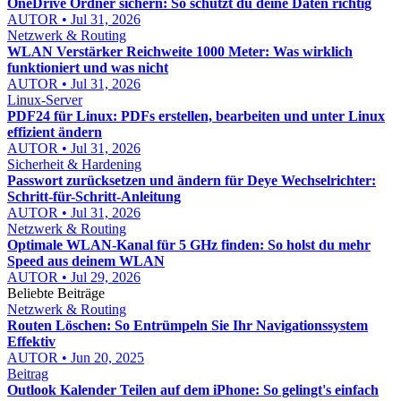
OneDrive Ordner sichern: So schützt du deine Daten richtig
AUTOR • Jul 31, 2026
Netzwerk & Routing
WLAN Verstärker Reichweite 1000 Meter: Was wirklich
funktioniert und was nicht
AUTOR • Jul 31, 2026
Linux-Server
PDF24 für Linux: PDFs erstellen, bearbeiten und unter Linux
effizient ändern
AUTOR • Jul 31, 2026
Sicherheit & Hardening
Passwort zurücksetzen und ändern für Deye Wechselrichter:
Schritt-für-Schritt-Anleitung
AUTOR • Jul 31, 2026
Netzwerk & Routing
Optimale WLAN-Kanal für 5 GHz finden: So holst du mehr
Speed aus deinem WLAN
AUTOR • Jul 29, 2026
Beliebte Beiträge
Netzwerk & Routing
Routen Löschen: So Entrümpeln Sie Ihr Navigationssystem
Effektiv
AUTOR • Jun 20, 2025
Beitrag
Outlook Kalender Teilen auf dem iPhone: So gelingt's einfach