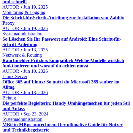
und schnell!
AUTOR • Jun 19, 2025
Monitoring & Logging
Die Schritt-für-Schritt-Anleitung zur Installation von Zabbix
Proxy
AUTOR • Jun 19, 2025
Systemadministration
So Löschen Sie Ihr Passwort auf Android: Eine Schritt-für-
Schritt-Anleitung
AUTOR • Jun 13, 2025
Netzwerk & Routing
Rauchmelder Fritzbox kompatibel: Welche Modelle wirklich
funktionieren und worauf du achten musst
AUTOR • Jun 10, 2026
Linux-Server
Office 365 auf Linux: So nutzt du Microsoft 365 sauber im
Alltag
AUTOR • Jun 13, 2026
Beitrag
Die perfekte Begleiterin: Handy-Umhängetaschen für jeden Stil
und Anlass
AUTOR • Sep 23, 2024
Systemadministration
MBit in MBps umrechnen: Der ultimative Guide für Nutzer
und Technikbegeisterte