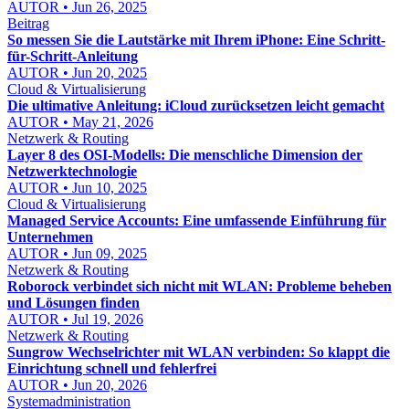
AUTOR • Jun 26, 2025
Beitrag
So messen Sie die Lautstärke mit Ihrem iPhone: Eine Schritt-
für-Schritt-Anleitung
AUTOR • Jun 20, 2025
Cloud & Virtualisierung
Die ultimative Anleitung: iCloud zurücksetzen leicht gemacht
AUTOR • May 21, 2026
Netzwerk & Routing
Layer 8 des OSI-Modells: Die menschliche Dimension der
Netzwerktechnologie
AUTOR • Jun 10, 2025
Cloud & Virtualisierung
Managed Service Accounts: Eine umfassende Einführung für
Unternehmen
AUTOR • Jun 09, 2025
Netzwerk & Routing
Roborock verbindet sich nicht mit WLAN: Probleme beheben
und Lösungen finden
AUTOR • Jul 19, 2026
Netzwerk & Routing
Sungrow Wechselrichter mit WLAN verbinden: So klappt die
Einrichtung schnell und fehlerfrei
AUTOR • Jun 20, 2026
Systemadministration