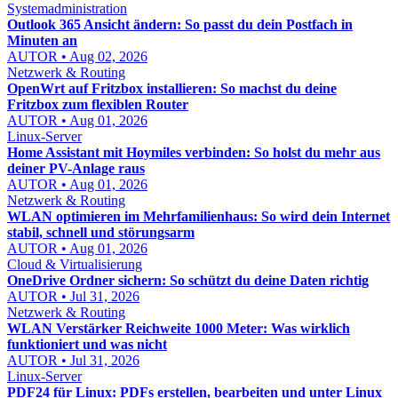
Systemadministration
Outlook 365 Ansicht ändern: So passt du dein Postfach in
Minuten an
AUTOR • Aug 02, 2026
Netzwerk & Routing
OpenWrt auf Fritzbox installieren: So machst du deine
Fritzbox zum flexiblen Router
AUTOR • Aug 01, 2026
Linux-Server
Home Assistant mit Hoymiles verbinden: So holst du mehr aus
deiner PV-Anlage raus
AUTOR • Aug 01, 2026
Netzwerk & Routing
WLAN optimieren im Mehrfamilienhaus: So wird dein Internet
stabil, schnell und störungsarm
AUTOR • Aug 01, 2026
Cloud & Virtualisierung
OneDrive Ordner sichern: So schützt du deine Daten richtig
AUTOR • Jul 31, 2026
Netzwerk & Routing
WLAN Verstärker Reichweite 1000 Meter: Was wirklich
funktioniert und was nicht
AUTOR • Jul 31, 2026
Linux-Server
PDF24 für Linux: PDFs erstellen, bearbeiten und unter Linux