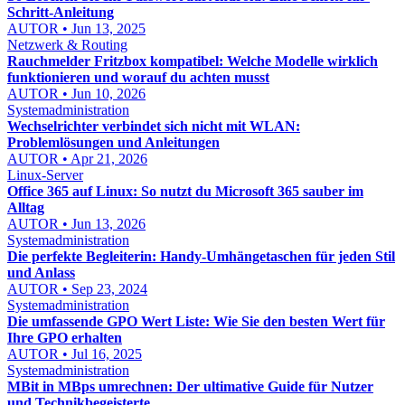
Schritt-Anleitung
AUTOR • Jun 13, 2025
Netzwerk & Routing
Rauchmelder Fritzbox kompatibel: Welche Modelle wirklich
funktionieren und worauf du achten musst
AUTOR • Jun 10, 2026
Systemadministration
Wechselrichter verbindet sich nicht mit WLAN:
Problemlösungen und Anleitungen
AUTOR • Apr 21, 2026
Linux-Server
Office 365 auf Linux: So nutzt du Microsoft 365 sauber im
Alltag
AUTOR • Jun 13, 2026
Systemadministration
Die perfekte Begleiterin: Handy-Umhängetaschen für jeden Stil
und Anlass
AUTOR • Sep 23, 2024
Systemadministration
Die umfassende GPO Wert Liste: Wie Sie den besten Wert für
Ihre GPO erhalten
AUTOR • Jul 16, 2025
Systemadministration
MBit in MBps umrechnen: Der ultimative Guide für Nutzer
und Technikbegeisterte