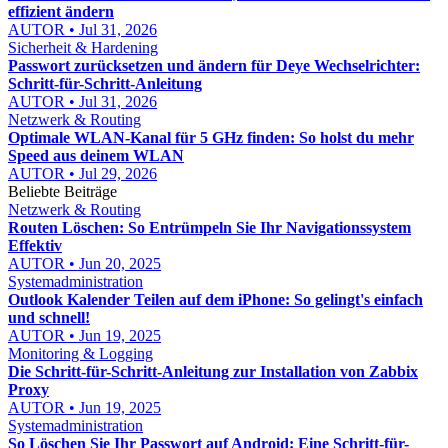
effizient ändern
AUTOR • Jul 31, 2026
Sicherheit & Hardening
Passwort zurücksetzen und ändern für Deye Wechselrichter:
Schritt-für-Schritt-Anleitung
AUTOR • Jul 31, 2026
Netzwerk & Routing
Optimale WLAN-Kanal für 5 GHz finden: So holst du mehr
Speed aus deinem WLAN
AUTOR • Jul 29, 2026
Beliebte Beiträge
Netzwerk & Routing
Routen Löschen: So Entrümpeln Sie Ihr Navigationssystem
Effektiv
AUTOR • Jun 20, 2025
Systemadministration
Outlook Kalender Teilen auf dem iPhone: So gelingt's einfach
und schnell!
AUTOR • Jun 19, 2025
Monitoring & Logging
Die Schritt-für-Schritt-Anleitung zur Installation von Zabbix
Proxy
AUTOR • Jun 19, 2025
Systemadministration
So Löschen Sie Ihr Passwort auf Android: Eine Schritt-für-