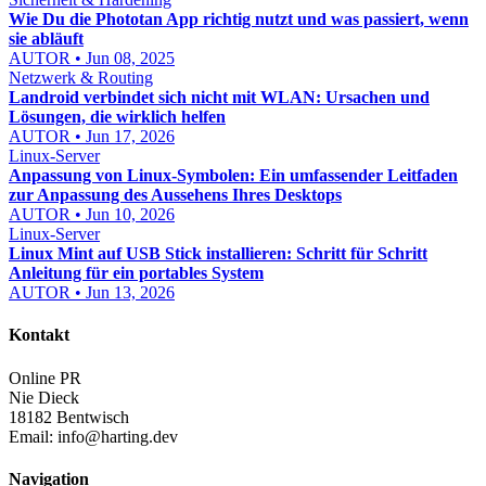
Wie Du die Phototan App richtig nutzt und was passiert, wenn
sie abläuft
AUTOR • Jun 08, 2025
Netzwerk & Routing
Landroid verbindet sich nicht mit WLAN: Ursachen und
Lösungen, die wirklich helfen
AUTOR • Jun 17, 2026
Linux-Server
Anpassung von Linux-Symbolen: Ein umfassender Leitfaden
zur Anpassung des Aussehens Ihres Desktops
AUTOR • Jun 10, 2026
Linux-Server
Linux Mint auf USB Stick installieren: Schritt für Schritt
Anleitung für ein portables System
AUTOR • Jun 13, 2026
Kontakt
Online PR
Nie Dieck
18182 Bentwisch
Email:
info@harting.dev
Navigation