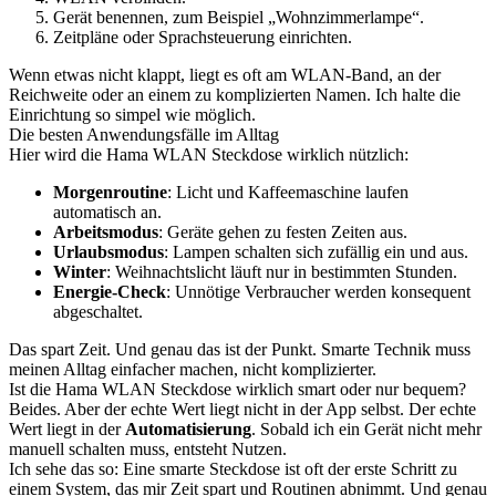
Gerät benennen, zum Beispiel „Wohnzimmerlampe“.
Zeitpläne oder Sprachsteuerung einrichten.
Wenn etwas nicht klappt, liegt es oft am WLAN-Band, an der
Reichweite oder an einem zu komplizierten Namen. Ich halte die
Einrichtung so simpel wie möglich.
Die besten Anwendungsfälle im Alltag
Hier wird die Hama WLAN Steckdose wirklich nützlich:
Morgenroutine
: Licht und Kaffeemaschine laufen
automatisch an.
Arbeitsmodus
: Geräte gehen zu festen Zeiten aus.
Urlaubsmodus
: Lampen schalten sich zufällig ein und aus.
Winter
: Weihnachtslicht läuft nur in bestimmten Stunden.
Energie-Check
: Unnötige Verbraucher werden konsequent
abgeschaltet.
Das spart Zeit. Und genau das ist der Punkt. Smarte Technik muss
meinen Alltag einfacher machen, nicht komplizierter.
Ist die Hama WLAN Steckdose wirklich smart oder nur bequem?
Beides. Aber der echte Wert liegt nicht in der App selbst. Der echte
Wert liegt in der
Automatisierung
. Sobald ich ein Gerät nicht mehr
manuell schalten muss, entsteht Nutzen.
Ich sehe das so: Eine smarte Steckdose ist oft der erste Schritt zu
einem System, das mir Zeit spart und Routinen abnimmt. Und genau