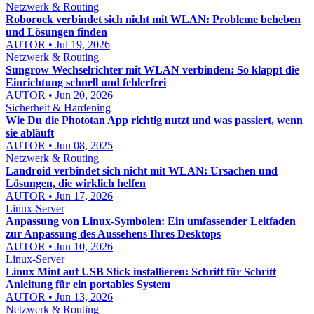
Netzwerk & Routing
Roborock verbindet sich nicht mit WLAN: Probleme beheben
und Lösungen finden
AUTOR • Jul 19, 2026
Netzwerk & Routing
Sungrow Wechselrichter mit WLAN verbinden: So klappt die
Einrichtung schnell und fehlerfrei
AUTOR • Jun 20, 2026
Sicherheit & Hardening
Wie Du die Phototan App richtig nutzt und was passiert, wenn
sie abläuft
AUTOR • Jun 08, 2025
Netzwerk & Routing
Landroid verbindet sich nicht mit WLAN: Ursachen und
Lösungen, die wirklich helfen
AUTOR • Jun 17, 2026
Linux-Server
Anpassung von Linux-Symbolen: Ein umfassender Leitfaden
zur Anpassung des Aussehens Ihres Desktops
AUTOR • Jun 10, 2026
Linux-Server
Linux Mint auf USB Stick installieren: Schritt für Schritt
Anleitung für ein portables System
AUTOR • Jun 13, 2026
Netzwerk & Routing