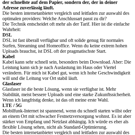
der schnellste auf dem Papier, sondern der, der in deiner
Adresse zuverlässig läuft.
Die besten internetanbieter vergleich und leitfaden zur auswahl des
optimalen providers: Welche Anschlussart passt zu dir?
Die Technik entscheidet oft mehr als der Tarif. Hier ist die einfache
Wahrheit:
DSL
DSL ist fast überall verfügbar und oft solide genug für normales
Surfen, Streaming und Homeoffice. Wenn du keine extrem hohen
Uploads brauchst, ist DSL oft der pragmatischste Start.
Kabel
Kabel kann sehr schnell sein, besonders beim Download. Aber: Die
Leistung kann sich je nach Auslastung im Haus oder Viertel
verändern. Für mich ist Kabel gut, wenn ich hohe Geschwindigkeit
will und die Leitung vor Ort stabil läuft.
Glasfaser
Glasfaser ist die beste Lösung, wenn sie verfügbar ist. Mehr
Stabilität, meist bessere Uploads und eine starke Zukunftssicherheit.
Wenn ich langfristig denke, ist das oft meine erste Wahl.
LTE / 5G
Mobilfunk-Internet ist spannend, wenn du schnell starten willst oder
an einem Ort mit schwacher Festnetzversorgung wohnst. Es ist aber
stärker von Empfang und Netzlast abhängig. Ich würde es eher als
flexible Lösung sehen, nicht als Standard-Optimierung.
Die besten internetanbieter vergleich und leitfaden zur auswahl des