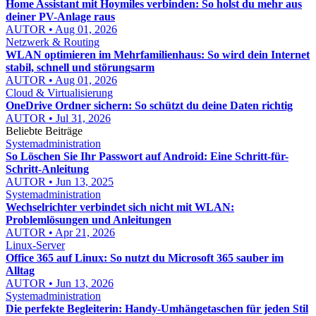
Home Assistant mit Hoymiles verbinden: So holst du mehr aus
deiner PV-Anlage raus
AUTOR • Aug 01, 2026
Netzwerk & Routing
WLAN optimieren im Mehrfamilienhaus: So wird dein Internet
stabil, schnell und störungsarm
AUTOR • Aug 01, 2026
Cloud & Virtualisierung
OneDrive Ordner sichern: So schützt du deine Daten richtig
AUTOR • Jul 31, 2026
Beliebte Beiträge
Systemadministration
So Löschen Sie Ihr Passwort auf Android: Eine Schritt-für-
Schritt-Anleitung
AUTOR • Jun 13, 2025
Systemadministration
Wechselrichter verbindet sich nicht mit WLAN:
Problemlösungen und Anleitungen
AUTOR • Apr 21, 2026
Linux-Server
Office 365 auf Linux: So nutzt du Microsoft 365 sauber im
Alltag
AUTOR • Jun 13, 2026
Systemadministration
Die perfekte Begleiterin: Handy-Umhängetaschen für jeden Stil