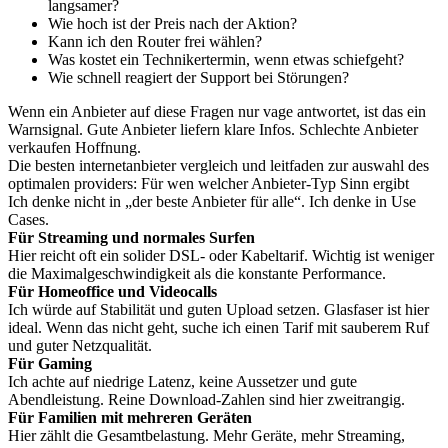
langsamer?
Wie hoch ist der Preis nach der Aktion?
Kann ich den Router frei wählen?
Was kostet ein Technikertermin, wenn etwas schiefgeht?
Wie schnell reagiert der Support bei Störungen?
Wenn ein Anbieter auf diese Fragen nur vage antwortet, ist das ein
Warnsignal. Gute Anbieter liefern klare Infos. Schlechte Anbieter
verkaufen Hoffnung.
Die besten internetanbieter vergleich und leitfaden zur auswahl des
optimalen providers: Für wen welcher Anbieter-Typ Sinn ergibt
Ich denke nicht in „der beste Anbieter für alle“. Ich denke in Use
Cases.
Für Streaming und normales Surfen
Hier reicht oft ein solider DSL- oder Kabeltarif. Wichtig ist weniger
die Maximalgeschwindigkeit als die konstante Performance.
Für Homeoffice und Videocalls
Ich würde auf Stabilität und guten Upload setzen. Glasfaser ist hier
ideal. Wenn das nicht geht, suche ich einen Tarif mit sauberem Ruf
und guter Netzqualität.
Für Gaming
Ich achte auf niedrige Latenz, keine Aussetzer und gute
Abendleistung. Reine Download-Zahlen sind hier zweitrangig.
Für Familien mit mehreren Geräten
Hier zählt die Gesamtbelastung. Mehr Geräte, mehr Streaming,