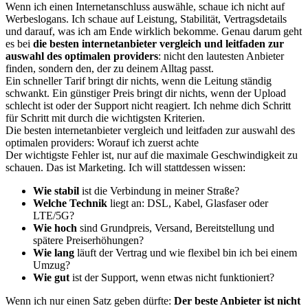
Wenn ich einen Internetanschluss auswähle, schaue ich nicht auf
Werbeslogans. Ich schaue auf Leistung, Stabilität, Vertragsdetails
und darauf, was ich am Ende wirklich bekomme. Genau darum geht
es bei
die besten internetanbieter vergleich und leitfaden zur
auswahl des optimalen providers
: nicht den lautesten Anbieter
finden, sondern den, der zu deinem Alltag passt.
Ein schneller Tarif bringt dir nichts, wenn die Leitung ständig
schwankt. Ein günstiger Preis bringt dir nichts, wenn der Upload
schlecht ist oder der Support nicht reagiert. Ich nehme dich Schritt
für Schritt mit durch die wichtigsten Kriterien.
Die besten internetanbieter vergleich und leitfaden zur auswahl des
optimalen providers: Worauf ich zuerst achte
Der wichtigste Fehler ist, nur auf die maximale Geschwindigkeit zu
schauen. Das ist Marketing. Ich will stattdessen wissen:
Wie stabil
ist die Verbindung in meiner Straße?
Welche Technik
liegt an: DSL, Kabel, Glasfaser oder
LTE/5G?
Wie hoch
sind Grundpreis, Versand, Bereitstellung und
spätere Preiserhöhungen?
Wie lang
läuft der Vertrag und wie flexibel bin ich bei einem
Umzug?
Wie gut
ist der Support, wenn etwas nicht funktioniert?
Wenn ich nur einen Satz geben dürfte:
Der beste Anbieter ist nicht