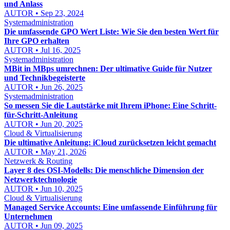
und Anlass
AUTOR • Sep 23, 2024
Systemadministration
Die umfassende GPO Wert Liste: Wie Sie den besten Wert für
Ihre GPO erhalten
AUTOR • Jul 16, 2025
Systemadministration
MBit in MBps umrechnen: Der ultimative Guide für Nutzer
und Technikbegeisterte
AUTOR • Jun 26, 2025
Systemadministration
So messen Sie die Lautstärke mit Ihrem iPhone: Eine Schritt-
für-Schritt-Anleitung
AUTOR • Jun 20, 2025
Cloud & Virtualisierung
Die ultimative Anleitung: iCloud zurücksetzen leicht gemacht
AUTOR • May 21, 2026
Netzwerk & Routing
Layer 8 des OSI-Modells: Die menschliche Dimension der
Netzwerktechnologie
AUTOR • Jun 10, 2025
Cloud & Virtualisierung
Managed Service Accounts: Eine umfassende Einführung für
Unternehmen
AUTOR • Jun 09, 2025