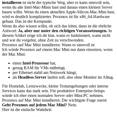
installieren
ist nicht der typische Weg, aber es kann sinnvoll sein,
wenn du alte Intel-Mac-Minis hast und daraus einen kleinen Server
bauen willst. Wenn du einen aktuellen Apple-Silicon-Mac-Mini hast,
wird es deutlich komplizierter. Proxmox ist für x86_64-Hardware
gebaut. Das ist der Kernpunkt.
Wenn du also wissen willst, ob sich das lohnt, dann ist die ehrliche
Antwort:
Ja, aber nur unter den richtigen Voraussetzungen.
In
diesem Artikel zeige ich dir klar, wann es funktioniert, wann nicht
und wie du vorgehst, ohne Zeit zu verschwenden.
Proxmox auf Mac Mini installieren: Wann es sinnvoll ist
Ich würde Proxmox auf einem Mac Mini nur dann einsetzen, wenn
der Mac Mini:
einen
Intel-Prozessor
hat,
genug RAM für VMs mitbringt,
per Ethernet stabil am Netzwerk hängt,
als
Headless-Server
laufen soll, also ohne Monitor im Alltag.
Für Homelab, Lernzwecke, kleine Testumgebungen oder interne
Services kann das stark sein. Für produktive Enterprise-Setups
würde ich eher einen normalen Server oder Mini-PC nehmen.
Proxmox auf Mac Mini installieren: Die wichtigste Frage zuerst
Geht Proxmox auf jedem Mac Mini?
Nein.
Hier ist die einfache Wahrheit: