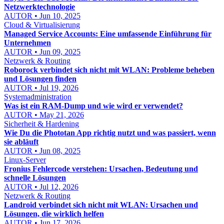
Netzwerktechnologie
AUTOR • Jun 10, 2025
Cloud & Virtualisierung
Managed Service Accounts: Eine umfassende Einführung für
Unternehmen
AUTOR • Jun 09, 2025
Netzwerk & Routing
Roborock verbindet sich nicht mit WLAN: Probleme beheben
und Lösungen finden
AUTOR • Jul 19, 2026
Systemadministration
Was ist ein RAM-Dump und wie wird er verwendet?
AUTOR • May 21, 2026
Sicherheit & Hardening
Wie Du die Phototan App richtig nutzt und was passiert, wenn
sie abläuft
AUTOR • Jun 08, 2025
Linux-Server
Fronius Fehlercode verstehen: Ursachen, Bedeutung und
schnelle Lösungen
AUTOR • Jul 12, 2026
Netzwerk & Routing
Landroid verbindet sich nicht mit WLAN: Ursachen und
Lösungen, die wirklich helfen
AUTOR • Jun 17, 2026