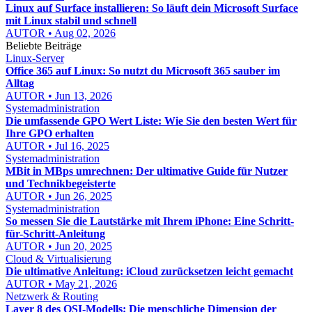
Linux auf Surface installieren: So läuft dein Microsoft Surface
mit Linux stabil und schnell
AUTOR • Aug 02, 2026
Beliebte Beiträge
Linux-Server
Office 365 auf Linux: So nutzt du Microsoft 365 sauber im
Alltag
AUTOR • Jun 13, 2026
Systemadministration
Die umfassende GPO Wert Liste: Wie Sie den besten Wert für
Ihre GPO erhalten
AUTOR • Jul 16, 2025
Systemadministration
MBit in MBps umrechnen: Der ultimative Guide für Nutzer
und Technikbegeisterte
AUTOR • Jun 26, 2025
Systemadministration
So messen Sie die Lautstärke mit Ihrem iPhone: Eine Schritt-
für-Schritt-Anleitung
AUTOR • Jun 20, 2025
Cloud & Virtualisierung
Die ultimative Anleitung: iCloud zurücksetzen leicht gemacht
AUTOR • May 21, 2026
Netzwerk & Routing
Layer 8 des OSI-Modells: Die menschliche Dimension der