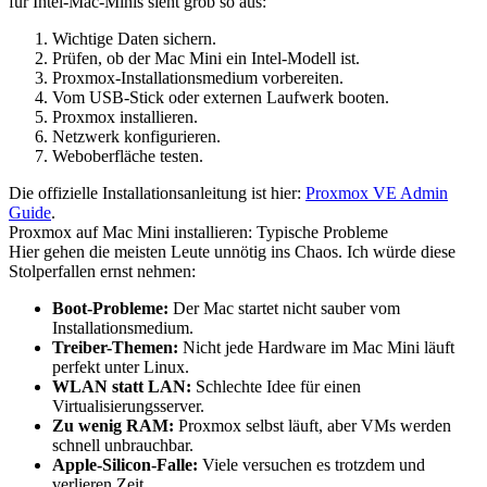
für Intel-Mac-Minis sieht grob so aus:
Wichtige Daten sichern.
Prüfen, ob der Mac Mini ein Intel-Modell ist.
Proxmox-Installationsmedium vorbereiten.
Vom USB-Stick oder externen Laufwerk booten.
Proxmox installieren.
Netzwerk konfigurieren.
Weboberfläche testen.
Die offizielle Installationsanleitung ist hier:
Proxmox VE Admin
Guide
.
Proxmox auf Mac Mini installieren: Typische Probleme
Hier gehen die meisten Leute unnötig ins Chaos. Ich würde diese
Stolperfallen ernst nehmen:
Boot-Probleme:
Der Mac startet nicht sauber vom
Installationsmedium.
Treiber-Themen:
Nicht jede Hardware im Mac Mini läuft
perfekt unter Linux.
WLAN statt LAN:
Schlechte Idee für einen
Virtualisierungsserver.
Zu wenig RAM:
Proxmox selbst läuft, aber VMs werden
schnell unbrauchbar.
Apple-Silicon-Falle:
Viele versuchen es trotzdem und
verlieren Zeit.