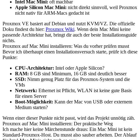
Intel Mac Mini:
oft machbar
Apple Silicon Mac Mini:
nicht direkt sinnvoll, weil Proxmox
nicht nativ für ARM-Macs gedacht ist
Proxmox VE basiert auf Debian und nutzt KVM/VZ. Die offizielle
Doku findest du hier:
Proxmox Wiki
. Wenn dein Mac Mini keine
passende Architektur hat, bringt dir auch der beste Installationsguide
nichts.
Proxmox auf Mac Mini installieren: Was du vorher prüfen musst
Bevor ich überhaupt einen Installationsversuch starte, prüfe ich diese
Punkte:
CPU-Architektur:
Intel oder Apple Silicon?
RAM:
8 GB sind Minimum, 16 GB sind deutlich besser
SSD:
Nimm genug Platz für das Proxmox-System und die
VMs
Netzwerk:
Ethernet ist Pflicht, WLAN ist keine gute Basis
für einen Server
Boot-Möglichkeit:
Kann der Mac von USB oder externem
Medium starten?
Wenn einer dieser Punkte nicht passt, wird das Projekt unnötig zäh.
Proxmox auf Mac Mini installieren: Der praktische Weg
Ich mache hier keine Märchenstunde draus: Ein Mac Mini ist kein
Standard-Proxmox-Host. Du musst also sauber arbeiten. Der Ablauf