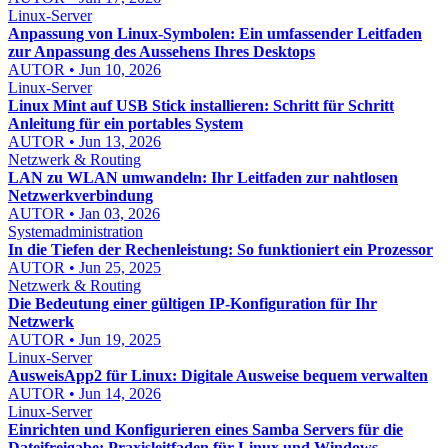
Linux-Server
Anpassung von Linux-Symbolen: Ein umfassender Leitfaden
zur Anpassung des Aussehens Ihres Desktops
AUTOR • Jun 10, 2026
Linux-Server
Linux Mint auf USB Stick installieren: Schritt für Schritt
Anleitung für ein portables System
AUTOR • Jun 13, 2026
Netzwerk & Routing
LAN zu WLAN umwandeln: Ihr Leitfaden zur nahtlosen
Netzwerkverbindung
AUTOR • Jan 03, 2026
Systemadministration
In die Tiefen der Rechenleistung: So funktioniert ein Prozessor
AUTOR • Jun 25, 2025
Netzwerk & Routing
Die Bedeutung einer gültigen IP-Konfiguration für Ihr
Netzwerk
AUTOR • Jun 19, 2025
Linux-Server
AusweisApp2 für Linux: Digitale Ausweise bequem verwalten
AUTOR • Jun 14, 2026
Linux-Server
Einrichten und Konfigurieren eines Samba Servers für die
Dateifreigabe: Praxisleitfaden für Linux und Windows