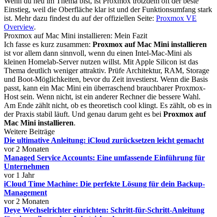
Wenn du neu im Thema bist, ist Proxmox trotzdem oft der beste
Einstieg, weil die Oberfläche klar ist und der Funktionsumfang stark
ist. Mehr dazu findest du auf der offiziellen Seite:
Proxmox VE
Overview
.
Proxmox auf Mac Mini installieren: Mein Fazit
Ich fasse es kurz zusammen:
Proxmox auf Mac Mini installieren
ist vor allem dann sinnvoll, wenn du einen Intel-Mac-Mini als
kleinen Homelab-Server nutzen willst. Mit Apple Silicon ist das
Thema deutlich weniger attraktiv. Prüfe Architektur, RAM, Storage
und Boot-Möglichkeiten, bevor du Zeit investierst. Wenn die Basis
passt, kann ein Mac Mini ein überraschend brauchbarer Proxmox-
Host sein. Wenn nicht, ist ein anderer Rechner die bessere Wahl.
Am Ende zählt nicht, ob es theoretisch cool klingt. Es zählt, ob es in
der Praxis stabil läuft. Und genau darum geht es bei
Proxmox auf
Mac Mini installieren
.
Weitere Beiträge
Die ultimative Anleitung: iCloud zurücksetzen leicht gemacht
vor 2 Monaten
Managed Service Accounts: Eine umfassende Einführung für
Unternehmen
vor 1 Jahr
iCloud Time Machine: Die perfekte Lösung für dein Backup-
Management
vor 2 Monaten
Deye Wechselrichter einrichten: Schritt-für-Schritt-Anleitung