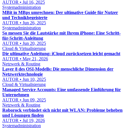
AUTOR • Jul 16, 2025
Systemadministration
MBit in MBps umrechnen: Der ultimative Guide für Nutzer
und Technikbegeisterte
AUTOR • Jun 26, 2025
Systemadministration
So messen Sie die Lautstärke mit Ihrem iPhone: Eine Schritt-
für-Schritt-Anleitung
AUTOR • Jun 20, 2025
Cloud & Virtualisierung
Die ultimative Anleitung: iCloud zurücksetzen leicht gemacht
AUTOR • May 21, 2026
Netzwerk & Routing
Layer 8 des OSI-Modells: Die menschliche Dimension der
Netzwerktechnologie
AUTOR • Jun 10, 2025
Cloud & Virtualisierung
Managed Service Accounts: Eine umfassende Einführung für
Unternehmen
AUTOR • Jun 09, 2025
Netzwerk & Routing
Roborock verbindet sich nicht mit WLAN: Probleme beheben
und Lösungen finden
AUTOR • Jul 19, 2026
Systemadministration