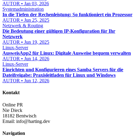
AUTOR • Jan 03, 2026
Systemadministration
In die Tiefen der Rechenleistung: So funktioniert ein Prozessor
AUTOR • Jun 25, 2025
Netzwerk & Routing
Die Bedeutung einer gültigen IP-Konfiguration für Ihr
Netzwerk
AUTOR • Jun 19, 2025
Linux-Server
AusweisApp2 für Linux: Digitale Ausweise bequem verwalten
AUTOR • Jun 14, 2026
Linux-Server
Einrichten und Konfigurieren eines Samba Servers für die
Dateifreigabe: Praxisleitfaden für Linux und Windows
AUTOR • Jun 12, 2026
Kontakt
Online PR
Nie Dieck
18182 Bentwisch
Email:
info@harting.dev
Navigation