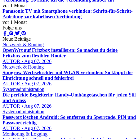
vor 1 Monat
Panasonic TV mit Smartphone verbinden: Schritt-für-Schritt-
Anleitung zur kabellosen Verbindung
vor 1 Monat
Folge uns
Neue Beiträge
Netzwerk & Routing
OpenWrt auf Fritzbox installieren: So machst du deine
Fritzbox zum flexiblen Router
AUTOR • Aug 07, 2026
Netzwerk & Routing
Sungrow Wechselrichter mit WLAN verbinden: So klappt die
Einrichtung schnell und fehlerfrei
AUTOR • Aug 07, 2026
Systemadministration
Die perfekte Begleiterin: Handy-Umhängetaschen für jeden Stil
und Anlass
AUTOR • Aug 07, 2026
Systemadministration
Passwort löschen Android: So entfernst du Sperrcode, PIN und
Passwort richtig
AUTOR • Aug 07, 2026
Monitoring & Logging