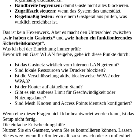
Bandbreite begrenzen:
damit Gäste nicht alles blockieren.
Zugriffszeit steuern:
wenn das System das unterstützt.
Regelmäßig testen:
Von einem Gastgerät aus prüfen, was
wirklich erreichbar ist.
Das ist kein Hexenwerk. Aber es macht den Unterschied zwischen
„wir haben ein Gastnetz“
und
„wir haben ein funktionierendes
Sicherheitskonzept“
.
Was ich bei der Einrichtung immer prüfe
Bevor ich ein Gast-WLAN freigebe, gehe ich diese Punkte durch:
Ist das Gastnetz wirklich vom internen LAN getrennt?
Sind lokale Ressourcen wie Drucker blockiert?
Ist die Verschlüsselung aktiv, idealerweise WPA2 oder
WPA3?
Ist der Router auf aktuellem Stand?
Gibt es ein sauberes Limit für Geschwindigkeit oder
Nutzungsdauer?
Sind Mesh-Knoten und Access Points identisch konfiguriert?
Wenn eine dieser Fragen nicht klar beantwortet werden kann, ist das
Setup nicht fertig.
Die einfache Entscheidungshilfe
Nutzen Sie ein Gastnetz, wenn Sie es kontrollieren können. Lassen
Sie es weg, wenn Ihr Router zu alt, zu schwach oder zu unflexibel