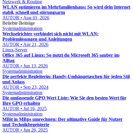
Netzwerk & Routing
WLAN optimieren im Mehrfamilienhaus: So wird dein Internet
stabil, schnell und störungsarm
AUTOR • Aug 01, 2026
Beliebte Beiträge
Systemadministration
Wechselrichter verbindet sich nicht mit WLAN:
Problemlösungen und Anleitungen
AUTOR • Apr 21, 2026
Linux-Server
Office 365 auf Linux: So nutzt du Microsoft 365 sauber im
Alltag
AUTOR • Jun 13, 2026
Systemadministration
Die perfekte Begleiterin: Handy-Umhängetaschen für jeden Stil
und Anlass
AUTOR • Sep 23, 2024
Systemadministration
Die umfassende GPO Wert Liste: Wie Sie den besten Wert für
Ihre GPO erhalten
AUTOR • Jul 16, 2025
Systemadministration
MBit in MBps umrechnen: Der ultimative Guide für Nutzer
und Technikbegeisterte
AUTOR • Jun 26, 2025