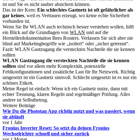
ist und Sie es nicht sauber absichern können.
Das ist der Kern:
Ein schlechtes Gastnetz ist oft gefährlicher als
gar keines
, weil es Vertrauen erzeugt, wo keine echte Sicherheit
vorhanden ist.
Wenn Sie Ihr WLAN auch technisch besser verstehen wollen, hilft
ein Blick auf die Grundlagen von
WLAN
und auf die
Herstellerdokumentation Ihres Routers. Verlassen Sie sich aber nie
blind auf Marketingbegriffe wie „isoliert“ oder „sicher getrennt“.
Fazit: WLAN Gastzugang die versteckten Nachteile die sie kennen
sollten
WLAN Gastzugang die versteckten Nachteile die sie kennen
sollten
sind vor allem mehr Komplexität, potenzielle
Fehlkonfigurationen und zusätzliche Last für Ihr Netzwerk. Richtig
umgesetzt ist ein Gastnetz sinnvoll. Schlecht umgesetzt ist es nur ein
schönes Etikett.
Meine Regel ist einfach: Wenn ich ein Gastnetz nutze, dann mit
echter Trennung, klaren Regeln und regelmäßiger Prüfung. Alles
andere ist Selbstbetrug.
Weitere Beiträge
Wie Du die Phototan App richtig nutzt und was passiert, wenn
sie abläuft
vor 1 Jahr
Fronius Inverter Reset: So setzt du deinen Fronius
Wechselrichter schnell und sicher zurück
vor 1 Monat