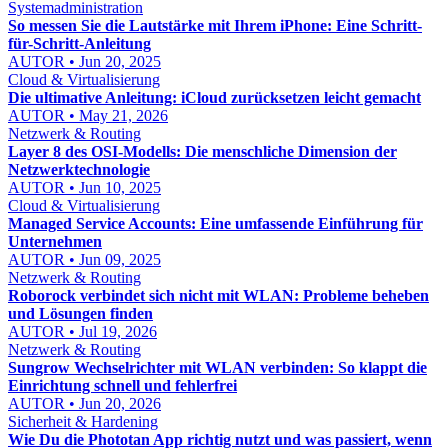
Systemadministration
So messen Sie die Lautstärke mit Ihrem iPhone: Eine Schritt-
für-Schritt-Anleitung
AUTOR • Jun 20, 2025
Cloud & Virtualisierung
Die ultimative Anleitung: iCloud zurücksetzen leicht gemacht
AUTOR • May 21, 2026
Netzwerk & Routing
Layer 8 des OSI-Modells: Die menschliche Dimension der
Netzwerktechnologie
AUTOR • Jun 10, 2025
Cloud & Virtualisierung
Managed Service Accounts: Eine umfassende Einführung für
Unternehmen
AUTOR • Jun 09, 2025
Netzwerk & Routing
Roborock verbindet sich nicht mit WLAN: Probleme beheben
und Lösungen finden
AUTOR • Jul 19, 2026
Netzwerk & Routing
Sungrow Wechselrichter mit WLAN verbinden: So klappt die
Einrichtung schnell und fehlerfrei
AUTOR • Jun 20, 2026
Sicherheit & Hardening
Wie Du die Phototan App richtig nutzt und was passiert, wenn