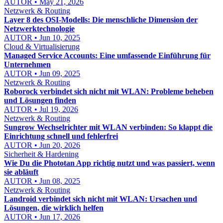
AUTOR • May 21, 2026
Netzwerk & Routing
Layer 8 des OSI-Modells: Die menschliche Dimension der
Netzwerktechnologie
AUTOR • Jun 10, 2025
Cloud & Virtualisierung
Managed Service Accounts: Eine umfassende Einführung für
Unternehmen
AUTOR • Jun 09, 2025
Netzwerk & Routing
Roborock verbindet sich nicht mit WLAN: Probleme beheben
und Lösungen finden
AUTOR • Jul 19, 2026
Netzwerk & Routing
Sungrow Wechselrichter mit WLAN verbinden: So klappt die
Einrichtung schnell und fehlerfrei
AUTOR • Jun 20, 2026
Sicherheit & Hardening
Wie Du die Phototan App richtig nutzt und was passiert, wenn
sie abläuft
AUTOR • Jun 08, 2025
Netzwerk & Routing
Landroid verbindet sich nicht mit WLAN: Ursachen und
Lösungen, die wirklich helfen
AUTOR • Jun 17, 2026