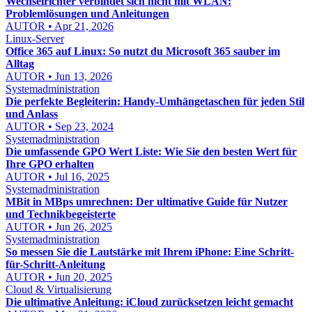
Wechselrichter verbindet sich nicht mit WLAN:
Problemlösungen und Anleitungen
AUTOR • Apr 21, 2026
Linux-Server
Office 365 auf Linux: So nutzt du Microsoft 365 sauber im
Alltag
AUTOR • Jun 13, 2026
Systemadministration
Die perfekte Begleiterin: Handy-Umhängetaschen für jeden Stil
und Anlass
AUTOR • Sep 23, 2024
Systemadministration
Die umfassende GPO Wert Liste: Wie Sie den besten Wert für
Ihre GPO erhalten
AUTOR • Jul 16, 2025
Systemadministration
MBit in MBps umrechnen: Der ultimative Guide für Nutzer
und Technikbegeisterte
AUTOR • Jun 26, 2025
Systemadministration
So messen Sie die Lautstärke mit Ihrem iPhone: Eine Schritt-
für-Schritt-Anleitung
AUTOR • Jun 20, 2025
Cloud & Virtualisierung
Die ultimative Anleitung: iCloud zurücksetzen leicht gemacht