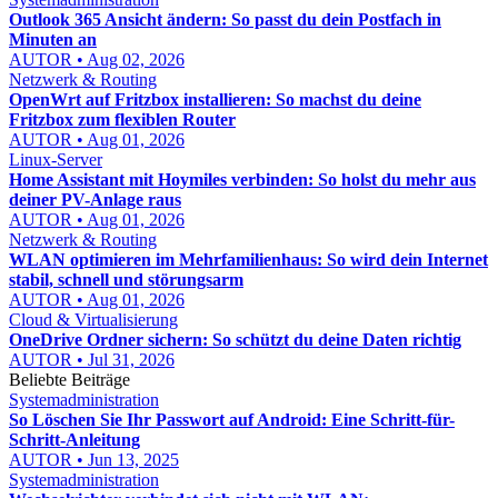
Outlook 365 Ansicht ändern: So passt du dein Postfach in
Minuten an
AUTOR • Aug 02, 2026
Netzwerk & Routing
OpenWrt auf Fritzbox installieren: So machst du deine
Fritzbox zum flexiblen Router
AUTOR • Aug 01, 2026
Linux-Server
Home Assistant mit Hoymiles verbinden: So holst du mehr aus
deiner PV-Anlage raus
AUTOR • Aug 01, 2026
Netzwerk & Routing
WLAN optimieren im Mehrfamilienhaus: So wird dein Internet
stabil, schnell und störungsarm
AUTOR • Aug 01, 2026
Cloud & Virtualisierung
OneDrive Ordner sichern: So schützt du deine Daten richtig
AUTOR • Jul 31, 2026
Beliebte Beiträge
Systemadministration
So Löschen Sie Ihr Passwort auf Android: Eine Schritt-für-
Schritt-Anleitung
AUTOR • Jun 13, 2025
Systemadministration