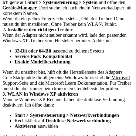
Ich gehe auf
Start > Systemsteuerung > System
und öffne den
Geräte-Manager
. Dort suche ich nach einem Netzwerkadapter mit
korrektem Namen.
Wenn du ein gelbes Fragezeichen siehst, fehlt der Treiber. Dann
musst du ihn installieren. Ohne Treiber kein WLAN. Punkt.
2. Installiere den richtigen Treiber
Wenn der Adapter nicht sauber erkannt wird, lade den passenden
Windows-XP-Treiber vom Hersteller herunter. Achte auf:
32-Bit oder 64-Bit
passend zu deinem System
Service Pack-Kompatibilität
Exakte Modellbezeichnung
Wenn du unsicher bist, hilft oft die Herstellerseite des Adapters.
Gute Startpunkte für allgemeine Windows-Infos sind die
Microsoft
Support-Seite
und die
Microsoft Learn Dokumentation
. Für Treiber
musst du aber immer beim konkreten Gerätehersteller prüfen.
3. WLAN in Windows XP aktivieren
Manche Windows-XP-Rechner haben die drahtlose Verbindung
deaktiviert. Ich öffne dann:
Start > Systemsteuerung > Netzwerkverbindungen
Rechtsklick auf
Drahtlose Netzwerkverbindung
Aktivieren
auswählen