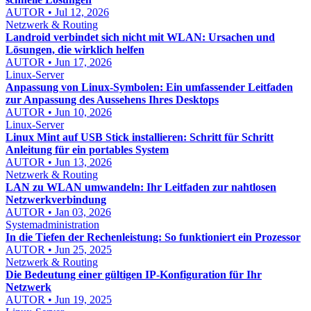
AUTOR • Jul 12, 2026
Netzwerk & Routing
Landroid verbindet sich nicht mit WLAN: Ursachen und
Lösungen, die wirklich helfen
AUTOR • Jun 17, 2026
Linux-Server
Anpassung von Linux-Symbolen: Ein umfassender Leitfaden
zur Anpassung des Aussehens Ihres Desktops
AUTOR • Jun 10, 2026
Linux-Server
Linux Mint auf USB Stick installieren: Schritt für Schritt
Anleitung für ein portables System
AUTOR • Jun 13, 2026
Netzwerk & Routing
LAN zu WLAN umwandeln: Ihr Leitfaden zur nahtlosen
Netzwerkverbindung
AUTOR • Jan 03, 2026
Systemadministration
In die Tiefen der Rechenleistung: So funktioniert ein Prozessor
AUTOR • Jun 25, 2025
Netzwerk & Routing
Die Bedeutung einer gültigen IP-Konfiguration für Ihr
Netzwerk
AUTOR • Jun 19, 2025