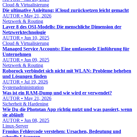
Cloud & Virtualisierung
Die ultimative Anleitung: iCloud zurücksetzen leicht gemacht
AUTOR • May 21, 2026
Netzwerk & Routing
Layer 8 des OSI-Modells: Die menschliche Dimension der
Netzwerktechnologie
AUTOR • Jun 10, 2025
Cloud & Virtualisierung
Managed Service Accounts: Eine umfassende Einführung für
Unternehmen
AUTOR • Jun 09, 2025
Netzwerk & Routing
Roborock verbindet sich nicht mit WLAN: Probleme beheben
und Lösungen finden
AUTOR • Jul 19, 2026
Systemadministration
Was ist ein RAM-Dump und wie wird er verwendet?
AUTOR • May 21, 2026
Sicherheit & Hardening
Wie Du die Phototan App richtig nutzt und was passiert, wenn
sie abläuft
AUTOR • Jun 08, 2025
Linux-Server
Fronius Fehlercode verstehen: Ursachen, Bedeutung und
schnelle Lösungen