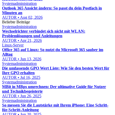
Systemadministration
Outlook 365 Ansicht ändern: So passt du dein Postfach in
Minuten an
AUTOR • Aug 02, 2026
Beliebte Beiträge
Systemadministration
Wechselrichter verbindet sich nicht mit WLAN:
Problemlösungen und Anleitungen
AUTOR • Apr 21, 2026
Linux-Server
Office 365 auf Linux: So nutzt du Microsoft 365 sauber im
Alltag
AUTOR • Jun 13, 2026
Systemadministration
Die umfassende GPO Wert Liste: Wie Sie den besten Wert für
Ihre GPO erhalten
AUTOR • Jul 16, 2025
Systemadministration
MBit in MBps umrechnen: Der ultimative Guide für Nutzer
und Technikbegeisterte
AUTOR • Jun 26, 2025
Systemadministration
So messen Sie die Lautstärke mit Ihrem iPhone: Eine Schritt-
für-Schritt-Anleitung
AUTOR • Jun 20, 2025