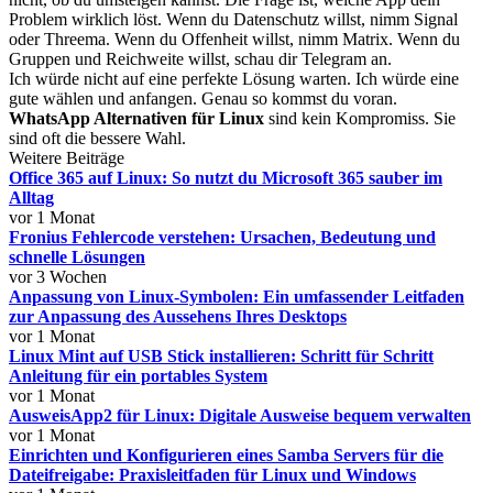
Problem wirklich löst. Wenn du Datenschutz willst, nimm Signal
oder Threema. Wenn du Offenheit willst, nimm Matrix. Wenn du
Gruppen und Reichweite willst, schau dir Telegram an.
Ich würde nicht auf eine perfekte Lösung warten. Ich würde eine
gute wählen und anfangen. Genau so kommst du voran.
WhatsApp Alternativen für Linux
sind kein Kompromiss. Sie
sind oft die bessere Wahl.
Weitere Beiträge
Office 365 auf Linux: So nutzt du Microsoft 365 sauber im
Alltag
vor 1 Monat
Fronius Fehlercode verstehen: Ursachen, Bedeutung und
schnelle Lösungen
vor 3 Wochen
Anpassung von Linux-Symbolen: Ein umfassender Leitfaden
zur Anpassung des Aussehens Ihres Desktops
vor 1 Monat
Linux Mint auf USB Stick installieren: Schritt für Schritt
Anleitung für ein portables System
vor 1 Monat
AusweisApp2 für Linux: Digitale Ausweise bequem verwalten
vor 1 Monat
Einrichten und Konfigurieren eines Samba Servers für die
Dateifreigabe: Praxisleitfaden für Linux und Windows