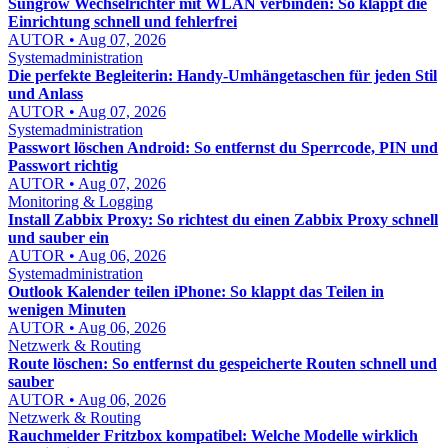
Sungrow Wechselrichter mit WLAN verbinden: So klappt die
Einrichtung schnell und fehlerfrei
AUTOR • Aug 07, 2026
Systemadministration
Die perfekte Begleiterin: Handy-Umhängetaschen für jeden Stil
und Anlass
AUTOR • Aug 07, 2026
Systemadministration
Passwort löschen Android: So entfernst du Sperrcode, PIN und
Passwort richtig
AUTOR • Aug 07, 2026
Monitoring & Logging
Install Zabbix Proxy: So richtest du einen Zabbix Proxy schnell
und sauber ein
AUTOR • Aug 06, 2026
Systemadministration
Outlook Kalender teilen iPhone: So klappt das Teilen in
wenigen Minuten
AUTOR • Aug 06, 2026
Netzwerk & Routing
Route löschen: So entfernst du gespeicherte Routen schnell und
sauber
AUTOR • Aug 06, 2026
Netzwerk & Routing
Rauchmelder Fritzbox kompatibel: Welche Modelle wirklich