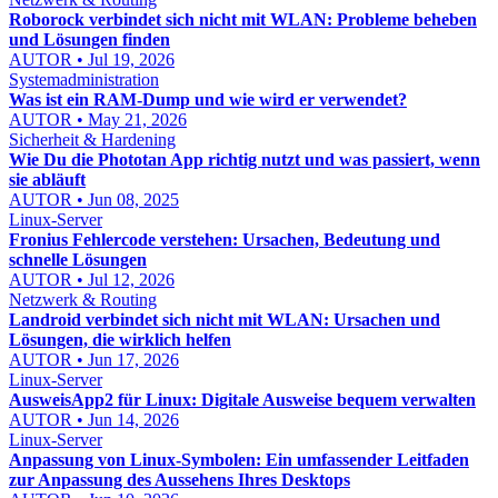
Roborock verbindet sich nicht mit WLAN: Probleme beheben
und Lösungen finden
AUTOR • Jul 19, 2026
Systemadministration
Was ist ein RAM-Dump und wie wird er verwendet?
AUTOR • May 21, 2026
Sicherheit & Hardening
Wie Du die Phototan App richtig nutzt und was passiert, wenn
sie abläuft
AUTOR • Jun 08, 2025
Linux-Server
Fronius Fehlercode verstehen: Ursachen, Bedeutung und
schnelle Lösungen
AUTOR • Jul 12, 2026
Netzwerk & Routing
Landroid verbindet sich nicht mit WLAN: Ursachen und
Lösungen, die wirklich helfen
AUTOR • Jun 17, 2026
Linux-Server
AusweisApp2 für Linux: Digitale Ausweise bequem verwalten
AUTOR • Jun 14, 2026
Linux-Server
Anpassung von Linux-Symbolen: Ein umfassender Leitfaden
zur Anpassung des Aussehens Ihres Desktops