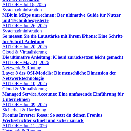
AUTOR • Jul 16, 2025
Systemadministration
MBit in MBps umrechnen: Der ultimative Guide für Nutzer
und Technikbegeisterte
AUTOR • Jun 26, 2025
Systemadministration
So messen Sie die Lautstärke mit Ihrem iPhone: Eine Schritt-
für-Schritt-Anleitung
AUTOR • Jun 20, 2025
Cloud & Virtualisierung
Die ultimative Anleitung: iCloud zurücksetzen leicht gemacht
AUTOR • May 21, 2026
Netzwerk & Routing
Layer 8 des OSI-Modells: Die menschliche Dimension der
Netzwerktechnologie
AUTOR • Jun 10, 2025
Cloud & Virtualisierung
Managed Service Accounts: Eine umfassende Einführung für
Unternehmen
AUTOR • Jun 09, 2025
Sicherheit & Hardening
Fronius Inverter Reset: So setzt du deinen Fronius
Wechselrichter schnell und sicher zurück
AUTOR • Jun 11, 2026
Netzwerk & Routing