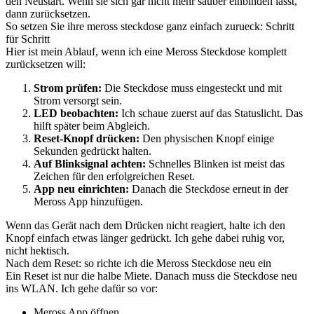
den Neustart. Wenn sie sich gar nicht mehr sauber einbinden lässt,
dann zurücksetzen.
So setzen Sie ihre meross steckdose ganz einfach zurueck: Schritt
für Schritt
Hier ist mein Ablauf, wenn ich eine Meross Steckdose komplett
zurücksetzen will:
Strom prüfen:
Die Steckdose muss eingesteckt und mit
Strom versorgt sein.
LED beobachten:
Ich schaue zuerst auf das Statuslicht. Das
hilft später beim Abgleich.
Reset-Knopf drücken:
Den physischen Knopf einige
Sekunden gedrückt halten.
Auf Blinksignal achten:
Schnelles Blinken ist meist das
Zeichen für den erfolgreichen Reset.
App neu einrichten:
Danach die Steckdose erneut in der
Meross App hinzufügen.
Wenn das Gerät nach dem Drücken nicht reagiert, halte ich den
Knopf einfach etwas länger gedrückt. Ich gehe dabei ruhig vor,
nicht hektisch.
Nach dem Reset: so richte ich die Meross Steckdose neu ein
Ein Reset ist nur die halbe Miete. Danach muss die Steckdose neu
ins WLAN. Ich gehe dafür so vor:
Meross App öffnen