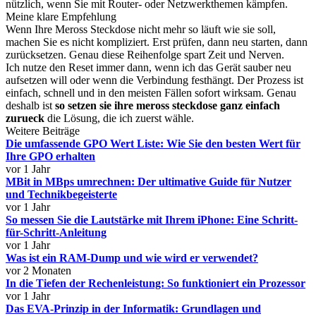
nützlich, wenn Sie mit Router- oder Netzwerkthemen kämpfen.
Meine klare Empfehlung
Wenn Ihre Meross Steckdose nicht mehr so läuft wie sie soll,
machen Sie es nicht kompliziert. Erst prüfen, dann neu starten, dann
zurücksetzen. Genau diese Reihenfolge spart Zeit und Nerven.
Ich nutze den Reset immer dann, wenn ich das Gerät sauber neu
aufsetzen will oder wenn die Verbindung festhängt. Der Prozess ist
einfach, schnell und in den meisten Fällen sofort wirksam. Genau
deshalb ist
so setzen sie ihre meross steckdose ganz einfach
zurueck
die Lösung, die ich zuerst wähle.
Weitere Beiträge
Die umfassende GPO Wert Liste: Wie Sie den besten Wert für
Ihre GPO erhalten
vor 1 Jahr
MBit in MBps umrechnen: Der ultimative Guide für Nutzer
und Technikbegeisterte
vor 1 Jahr
So messen Sie die Lautstärke mit Ihrem iPhone: Eine Schritt-
für-Schritt-Anleitung
vor 1 Jahr
Was ist ein RAM-Dump und wie wird er verwendet?
vor 2 Monaten
In die Tiefen der Rechenleistung: So funktioniert ein Prozessor
vor 1 Jahr
Das EVA-Prinzip in der Informatik: Grundlagen und