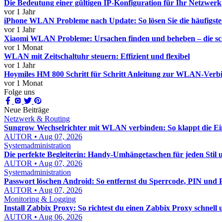
Die Bedeutung einer gültigen IP-Konfiguration für Ihr Netzwerk
vor 1 Jahr
iPhone WLAN Probleme nach Update: So lösen Sie die häufigst
vor 1 Jahr
Xiaomi WLAN Probleme: Ursachen finden und beheben – die sch
vor 1 Monat
WLAN mit Zeitschaltuhr steuern: Effizient und flexibel
vor 1 Jahr
Hoymiles HM 800 Schritt für Schritt Anleitung zur WLAN-Verbin
vor 1 Monat
Folge uns
Neue Beiträge
Netzwerk & Routing
Sungrow Wechselrichter mit WLAN verbinden: So klappt die Einr
AUTOR • Aug 07, 2026
Systemadministration
Die perfekte Begleiterin: Handy-Umhängetaschen für jeden Stil 
AUTOR • Aug 07, 2026
Systemadministration
Passwort löschen Android: So entfernst du Sperrcode, PIN und P
AUTOR • Aug 07, 2026
Monitoring & Logging
Install Zabbix Proxy: So richtest du einen Zabbix Proxy schnell 
AUTOR • Aug 06, 2026