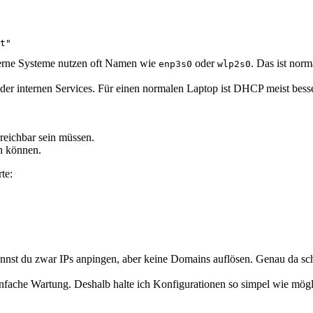
t"
rne Systeme nutzen oft Namen wie
oder
. Das ist norm
enp3s0
wlp2s0
er internen Services. Für einen normalen Laptop ist DHCP meist besser. F
reichbar sein müssen.
n können.
te:
st du zwar IPs anpingen, aber keine Domains auflösen. Genau da schei
 einfache Wartung. Deshalb halte ich Konfigurationen so simpel wie mögl