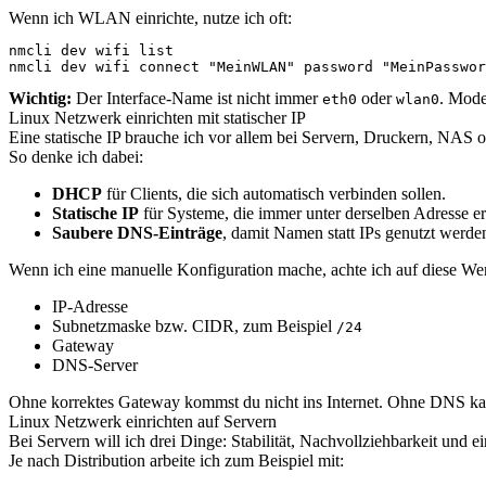
Wenn ich WLAN einrichte, nutze ich oft:
nmcli dev wifi list

nmcli dev wifi connect "MeinWLAN" password "MeinPasswor
Wichtig:
Der Interface-Name ist nicht immer
oder
. Mode
eth0
wlan0
Linux Netzwerk einrichten mit statischer IP
Eine statische IP brauche ich vor allem bei Servern, Druckern, NAS od
So denke ich dabei:
DHCP
für Clients, die sich automatisch verbinden sollen.
Statische IP
für Systeme, die immer unter derselben Adresse er
Saubere DNS-Einträge
, damit Namen statt IPs genutzt werde
Wenn ich eine manuelle Konfiguration mache, achte ich auf diese Wer
IP-Adresse
Subnetzmaske bzw. CIDR, zum Beispiel
/24
Gateway
DNS-Server
Ohne korrektes Gateway kommst du nicht ins Internet. Ohne DNS kann
Linux Netzwerk einrichten auf Servern
Bei Servern will ich drei Dinge: Stabilität, Nachvollziehbarkeit und
Je nach Distribution arbeite ich zum Beispiel mit: