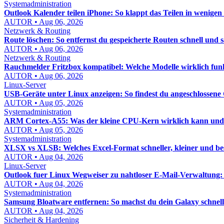
Systemadministration
Outlook Kalender teilen iPhone: So klappt das Teilen in wenige
AUTOR • Aug 06, 2026
Netzwerk & Routing
Route löschen: So entfernst du gespeicherte Routen schnell und 
AUTOR • Aug 06, 2026
Netzwerk & Routing
Rauchmelder Fritzbox kompatibel: Welche Modelle wirklich fun
AUTOR • Aug 06, 2026
Linux-Server
USB-Geräte unter Linux anzeigen: So findest du angeschlossene 
AUTOR • Aug 05, 2026
Systemadministration
ARM Cortex-A55: Was der kleine CPU-Kern wirklich kann und w
AUTOR • Aug 05, 2026
Systemadministration
XLSX vs XLSB: Welches Excel-Format schneller, kleiner und bess
AUTOR • Aug 04, 2026
Linux-Server
Outlook fuer Linux Wegweiser zu nahtloser E-Mail-Verwaltung:
AUTOR • Aug 04, 2026
Systemadministration
Samsung Bloatware entfernen: So machst du dein Galaxy schnel
AUTOR • Aug 04, 2026
Sicherheit & Hardening