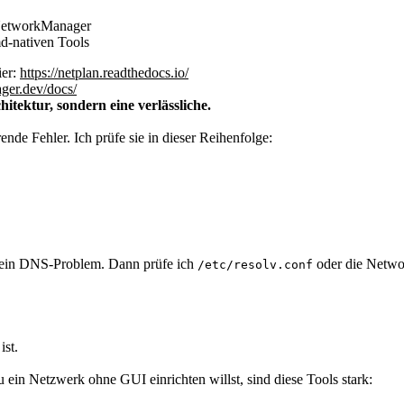
 NetworkManager
d-nativen Tools
ier:
https://netplan.readthedocs.io/
ger.dev/docs/
itektur, sondern eine verlässliche.
de Fehler. Ich prüfe sie in dieser Reihenfolge:
er ein DNS-Problem. Dann prüfe ich
oder die Netw
/etc/resolv.conf
ist.
 ein Netzwerk ohne GUI einrichten willst, sind diese Tools stark: