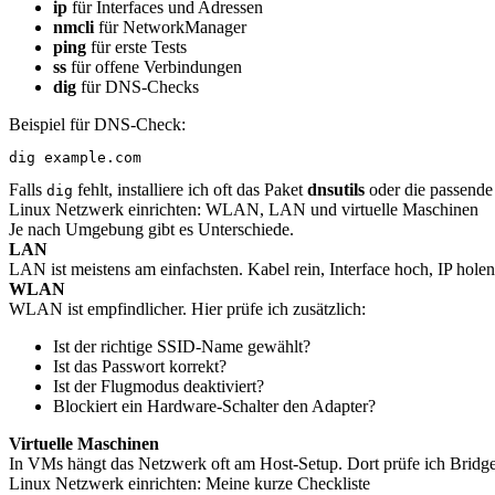
ip
für Interfaces und Adressen
nmcli
für NetworkManager
ping
für erste Tests
ss
für offene Verbindungen
dig
für DNS-Checks
Beispiel für DNS-Check:
dig example.com
Falls
fehlt, installiere ich oft das Paket
dnsutils
oder die passende 
dig
Linux Netzwerk einrichten: WLAN, LAN und virtuelle Maschinen
Je nach Umgebung gibt es Unterschiede.
LAN
LAN ist meistens am einfachsten. Kabel rein, Interface hoch, IP holen.
WLAN
WLAN ist empfindlicher. Hier prüfe ich zusätzlich:
Ist der richtige SSID-Name gewählt?
Ist das Passwort korrekt?
Ist der Flugmodus deaktiviert?
Blockiert ein Hardware-Schalter den Adapter?
Virtuelle Maschinen
In VMs hängt das Netzwerk oft am Host-Setup. Dort prüfe ich Bridged
Linux Netzwerk einrichten: Meine kurze Checkliste