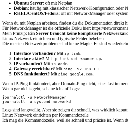
Ubuntu Server
: oft mit Netplan
Debian
: häufig mit klassischer Netzwerk-Konfiguration oder
RHEL/CentOS/Fedora
: oft mit NetworkManager oder system
Wenn du mit Netplan arbeitest, findest du die Dokumentation direkt h
Für NetworkManager ist die offizielle Doku hier:
https://networkmana
Mein Prinzip:
Ein Server braucht keine komplizierte Netzwerkarch
Linux Netzwerk einrichten und typische Fehler beheben
Die meisten Netzwerkprobleme sind keine Magie. Es sind wiederkehren
Interface vorhanden?
Mit
.
ip link
Interface aktiv?
Mit
.
ip link set <name> up
IP vorhanden?
Mit
.
ip addr
Gateway erreichbar?
Mit
.
ping 192.168.1.1
DNS funktioniert?
Mit
.
ping google.com
Wenn IP-Ping funktioniert, aber Domain-Ping nicht, ist es fast imm
Wenn gar nichts geht, schaue ich auf Logs:
journalctl -u NetworkManager

journalctl -u systemd-networkd
Logs sind langweilig. Aber sie zeigen dir schnell, was wirklich kaputt 
Linux Netzwerk einrichten per Kommandozeile
Ich mag die Kommandozeile, weil sie schnell und präzise ist. Wenn du