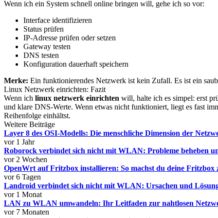
Wenn ich ein System schnell online bringen will, gehe ich so vor:
Interface identifizieren
Status prüfen
IP-Adresse prüfen oder setzen
Gateway testen
DNS testen
Konfiguration dauerhaft speichern
Merke:
Ein funktionierendes Netzwerk ist kein Zufall. Es ist ein sau
Linux Netzwerk einrichten: Fazit
Wenn ich
linux netzwerk einrichten
will, halte ich es simpel: erst 
und klare DNS-Werte. Wenn etwas nicht funktioniert, liegt es fast i
Reihenfolge einhältst.
Weitere Beiträge
Layer 8 des OSI-Modells: Die menschliche Dimension der Netzw
vor 1 Jahr
Roborock verbindet sich nicht mit WLAN: Probleme beheben u
vor 2 Wochen
OpenWrt auf Fritzbox installieren: So machst du deine Fritzbox 
vor 6 Tagen
Landroid verbindet sich nicht mit WLAN: Ursachen und Lösunge
vor 1 Monat
LAN zu WLAN umwandeln: Ihr Leitfaden zur nahtlosen Netzw
vor 7 Monaten