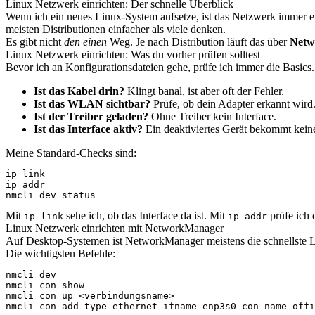
Linux Netzwerk einrichten: Der schnelle Überblick
Wenn ich ein neues Linux-System aufsetze, ist das Netzwerk immer ei
meisten Distributionen einfacher als viele denken.
Es gibt nicht
den einen
Weg. Je nach Distribution läuft das über
Netw
Linux Netzwerk einrichten: Was du vorher prüfen solltest
Bevor ich an Konfigurationsdateien gehe, prüfe ich immer die Basics. 
Ist das Kabel drin?
Klingt banal, ist aber oft der Fehler.
Ist das WLAN sichtbar?
Prüfe, ob dein Adapter erkannt wird
Ist der Treiber geladen?
Ohne Treiber kein Interface.
Ist das Interface aktiv?
Ein deaktiviertes Gerät bekommt kein
Meine Standard-Checks sind:
ip link

ip addr

nmcli dev status
Mit
sehe ich, ob das Interface da ist. Mit
prüfe ich 
ip link
ip addr
Linux Netzwerk einrichten mit NetworkManager
Auf Desktop-Systemen ist NetworkManager meistens die schnellste Lös
Die wichtigsten Befehle:
nmcli dev

nmcli con show

nmcli con up <verbindungsname>

nmcli con add type ethernet ifname enp3s0 con-name offi