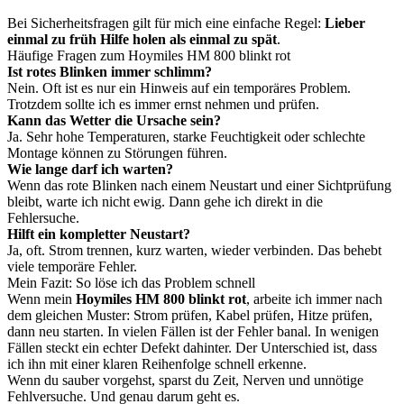
Bei Sicherheitsfragen gilt für mich eine einfache Regel:
Lieber
einmal zu früh Hilfe holen als einmal zu spät
.
Häufige Fragen zum Hoymiles HM 800 blinkt rot
Ist rotes Blinken immer schlimm?
Nein. Oft ist es nur ein Hinweis auf ein temporäres Problem.
Trotzdem sollte ich es immer ernst nehmen und prüfen.
Kann das Wetter die Ursache sein?
Ja. Sehr hohe Temperaturen, starke Feuchtigkeit oder schlechte
Montage können zu Störungen führen.
Wie lange darf ich warten?
Wenn das rote Blinken nach einem Neustart und einer Sichtprüfung
bleibt, warte ich nicht ewig. Dann gehe ich direkt in die
Fehlersuche.
Hilft ein kompletter Neustart?
Ja, oft. Strom trennen, kurz warten, wieder verbinden. Das behebt
viele temporäre Fehler.
Mein Fazit: So löse ich das Problem schnell
Wenn mein
Hoymiles HM 800 blinkt rot
, arbeite ich immer nach
dem gleichen Muster: Strom prüfen, Kabel prüfen, Hitze prüfen,
dann neu starten. In vielen Fällen ist der Fehler banal. In wenigen
Fällen steckt ein echter Defekt dahinter. Der Unterschied ist, dass
ich ihn mit einer klaren Reihenfolge schnell erkenne.
Wenn du sauber vorgehst, sparst du Zeit, Nerven und unnötige
Fehlversuche. Und genau darum geht es.