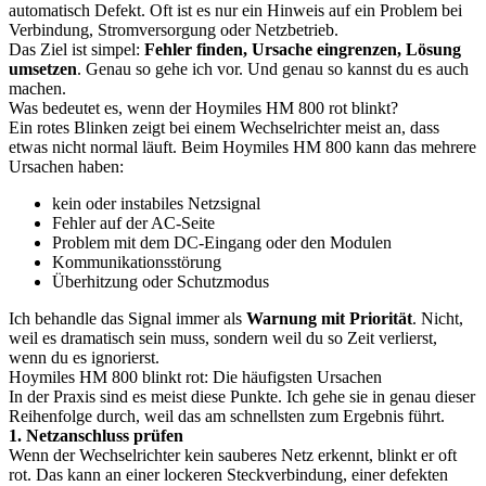
automatisch Defekt. Oft ist es nur ein Hinweis auf ein Problem bei
Verbindung, Stromversorgung oder Netzbetrieb.
Das Ziel ist simpel:
Fehler finden, Ursache eingrenzen, Lösung
umsetzen
. Genau so gehe ich vor. Und genau so kannst du es auch
machen.
Was bedeutet es, wenn der Hoymiles HM 800 rot blinkt?
Ein rotes Blinken zeigt bei einem Wechselrichter meist an, dass
etwas nicht normal läuft. Beim Hoymiles HM 800 kann das mehrere
Ursachen haben:
kein oder instabiles Netzsignal
Fehler auf der AC-Seite
Problem mit dem DC-Eingang oder den Modulen
Kommunikationsstörung
Überhitzung oder Schutzmodus
Ich behandle das Signal immer als
Warnung mit Priorität
. Nicht,
weil es dramatisch sein muss, sondern weil du so Zeit verlierst,
wenn du es ignorierst.
Hoymiles HM 800 blinkt rot: Die häufigsten Ursachen
In der Praxis sind es meist diese Punkte. Ich gehe sie in genau dieser
Reihenfolge durch, weil das am schnellsten zum Ergebnis führt.
1. Netzanschluss prüfen
Wenn der Wechselrichter kein sauberes Netz erkennt, blinkt er oft
rot. Das kann an einer lockeren Steckverbindung, einer defekten