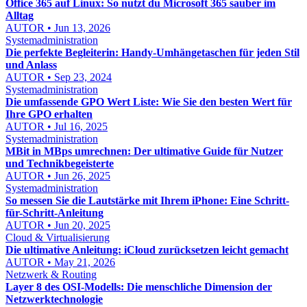
Office 365 auf Linux: So nutzt du Microsoft 365 sauber im
Alltag
AUTOR • Jun 13, 2026
Systemadministration
Die perfekte Begleiterin: Handy-Umhängetaschen für jeden Stil
und Anlass
AUTOR • Sep 23, 2024
Systemadministration
Die umfassende GPO Wert Liste: Wie Sie den besten Wert für
Ihre GPO erhalten
AUTOR • Jul 16, 2025
Systemadministration
MBit in MBps umrechnen: Der ultimative Guide für Nutzer
und Technikbegeisterte
AUTOR • Jun 26, 2025
Systemadministration
So messen Sie die Lautstärke mit Ihrem iPhone: Eine Schritt-
für-Schritt-Anleitung
AUTOR • Jun 20, 2025
Cloud & Virtualisierung
Die ultimative Anleitung: iCloud zurücksetzen leicht gemacht
AUTOR • May 21, 2026
Netzwerk & Routing
Layer 8 des OSI-Modells: Die menschliche Dimension der
Netzwerktechnologie