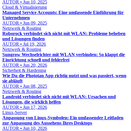
AUTOR • Jun 10, 2025
Cloud & Virtualisierung
Managed Service Accounts: Eine umfassende Einführung für
Unternehmen
AUTOR • Jun 09, 2025
Netzwerk & Routing
Roborock verbindet sich nicht mit WLAN: Probleme beheben
und Lösungen finden
AUTOR • Jul 19, 2026
Netzwerk & Routing
Sungrow Wechselrichter mit WLAN verbinden: So klappt die
Einrichtung schnell und fehlerfrei
AUTOR • Jun 20, 2026
Sicherheit & Hardening
Wie Du die Phototan App richtig nutzt und was passiert, wenn
sie abläuft
AUTOR • Jun 08, 2025
Netzwerk & Routing
Landroid verbindet sich nicht mit WLAN: Ursachen und
Lösungen, die wirklich helfen
AUTOR • Jun 17, 2026
Linux-Server
Anpassung von Linux-Symbolen: Ein umfassender Leitfaden
zur Anpassung des Aussehens Ihres Desktops
AUTOR • Jun 10, 2026