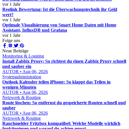
vor 1 Jahr
Reolink Bewertung: Ist die Überwachungstechnik ihr Geld
wert?
vor 1 Jahr
Optimale Visualisierung von Smart Home Daten mit Home
Assistant, InfluxDB und Grafana
vor 1 Jahr
Folge uns
Neue Beiträge
Monitoring & Logging
Install Zabbix Proxy: So richtest du einen Zabbix Proxy schnell
und sauber ein
AUTOR • Aug 06, 2026
Systemadministration
Outlook Kalender teilen iPhone: So klappt das Teilen in
wenigen Minuten
AUTOR • Aug 06, 2026
Netzwerk & Routing
Route löschen: So entfernst du gespeicherte Routen schnell und
sauber
AUTOR • Aug 06, 2026
Netzwerk & Routing
Rauchmelder Fritzbox kompatibel: Welche Modelle wirklich
funktionieren und worauf du achten musst