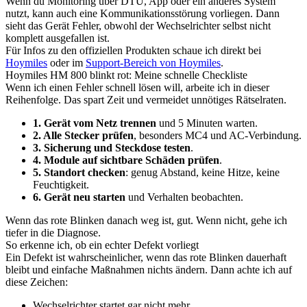
Wenn du Monitoring über DTU, App oder ein anderes System
nutzt, kann auch eine Kommunikationsstörung vorliegen. Dann
sieht das Gerät Fehler, obwohl der Wechselrichter selbst nicht
komplett ausgefallen ist.
Für Infos zu den offiziellen Produkten schaue ich direkt bei
Hoymiles
oder im
Support-Bereich von Hoymiles
.
Hoymiles HM 800 blinkt rot: Meine schnelle Checkliste
Wenn ich einen Fehler schnell lösen will, arbeite ich in dieser
Reihenfolge. Das spart Zeit und vermeidet unnötiges Rätselraten.
1. Gerät vom Netz trennen
und 5 Minuten warten.
2. Alle Stecker prüfen
, besonders MC4 und AC-Verbindung.
3. Sicherung und Steckdose testen
.
4. Module auf sichtbare Schäden prüfen
.
5. Standort checken
: genug Abstand, keine Hitze, keine
Feuchtigkeit.
6. Gerät neu starten
und Verhalten beobachten.
Wenn das rote Blinken danach weg ist, gut. Wenn nicht, gehe ich
tiefer in die Diagnose.
So erkenne ich, ob ein echter Defekt vorliegt
Ein Defekt ist wahrscheinlicher, wenn das rote Blinken dauerhaft
bleibt und einfache Maßnahmen nichts ändern. Dann achte ich auf
diese Zeichen:
Wechselrichter startet gar nicht mehr