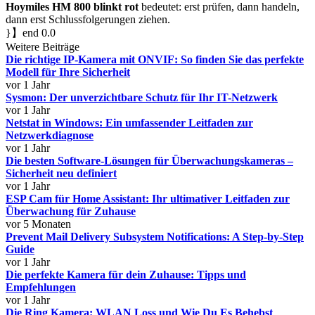
Hoymiles HM 800 blinkt rot
bedeutet: erst prüfen, dann handeln,
dann erst Schlussfolgerungen ziehen.
}】end 0.0
Weitere Beiträge
Die richtige IP-Kamera mit ONVIF: So finden Sie das perfekte
Modell für Ihre Sicherheit
vor 1 Jahr
Sysmon: Der unverzichtbare Schutz für Ihr IT-Netzwerk
vor 1 Jahr
Netstat in Windows: Ein umfassender Leitfaden zur
Netzwerkdiagnose
vor 1 Jahr
Die besten Software-Lösungen für Überwachungskameras –
Sicherheit neu definiert
vor 1 Jahr
ESP Cam für Home Assistant: Ihr ultimativer Leitfaden zur
Überwachung für Zuhause
vor 5 Monaten
Prevent Mail Delivery Subsystem Notifications: A Step-by-Step
Guide
vor 1 Jahr
Die perfekte Kamera für dein Zuhause: Tipps und
Empfehlungen
vor 1 Jahr
Die Ring Kamera: WLAN Loss und Wie Du Es Behebst