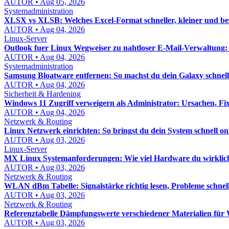
AUTOR • Aug 05, 2026
Systemadministration
XLSX vs XLSB: Welches Excel-Format schneller, kleiner und bess
AUTOR • Aug 04, 2026
Linux-Server
Outlook fuer Linux Wegweiser zu nahtloser E-Mail-Verwaltung:
AUTOR • Aug 04, 2026
Systemadministration
Samsung Bloatware entfernen: So machst du dein Galaxy schnel
AUTOR • Aug 04, 2026
Sicherheit & Hardening
Windows 11 Zugriff verweigern als Administrator: Ursachen, Fix
AUTOR • Aug 04, 2026
Netzwerk & Routing
Linux Netzwerk einrichten: So bringst du dein System schnell on
AUTOR • Aug 03, 2026
Linux-Server
MX Linux Systemanforderungen: Wie viel Hardware du wirklic
AUTOR • Aug 03, 2026
Netzwerk & Routing
WLAN dBm Tabelle: Signalstärke richtig lesen, Probleme schnel
AUTOR • Aug 03, 2026
Netzwerk & Routing
Referenztabelle Dämpfungswerte verschiedener Materialien f
AUTOR • Aug 03, 2026