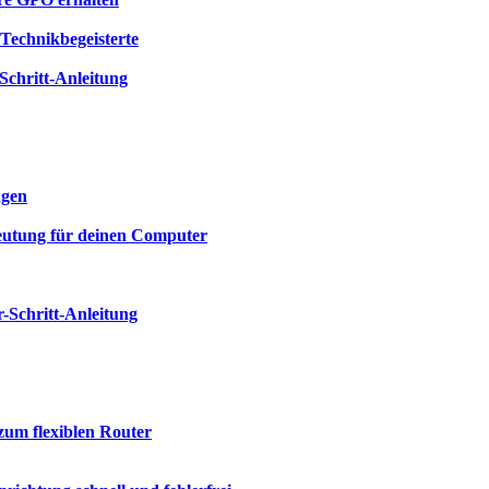
Technikbegeisterte
-Schritt-Anleitung
ngen
eutung für deinen Computer
-Schritt-Anleitung
zum flexiblen Router