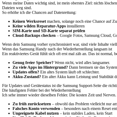
Wenn meine Daten wichtig sind, ist mein oberstes Ziel: nichts lösche
Dateien weg sind.
So erhöhe ich die Chancen auf Datenrettung:
Keinen Werksreset
machen, solange noch eine Chance auf Zug
Keine wilden Reparatur-Apps
installieren
SIM-Karte und SD-Karte separat prüfen
Cloud-Backups checken
– Google Fotos, Samsung Cloud, Go
Wenn dein Samsung vorher synchronisiert war, sind viele Inhalte viel
Wenn das Samsung Handy nach der Wiederherstellung langsam ist
Ein reaktiviertes Gerät fühlt sich oft erst mal zäh an. Das ist normal
Genug freier Speicher?
Wenn nicht, wird alles langsamer.
Zu viele Apps im Hintergrund?
Dann bremsen sie das System
Updates offen?
Ein altes System läuft oft schlechter.
Akku-Zustand?
Ein alter Akku kann Leistung und Stabilität d
Für Updates und Gerätestatus ist die Samsung Support-Seite die richti
Die häufigsten Fehler bei der Wiederherstellung
Ich sehe immer wieder dieselben Fehler. Die kosten Zeit und Nerven.
Zu früh zurücksetzen
– obwohl das Problem vielleicht nur am
Falsches Konto verwenden
– besonders nach einem Reset en
Ungeeignete Kabel nutzen
– kein stabiles Laden, kein Start