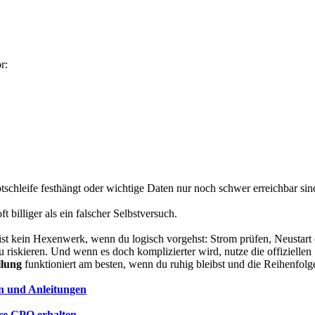
r:
tschleife festhängt oder wichtige Daten nur noch schwer erreichbar si
t billiger als ein falscher Selbstversuch.
st kein Hexenwerk, wenn du logisch vorgehst: Strom prüfen, Neustart e
 riskieren. Und wenn es doch komplizierter wird, nutze die offiziellen 
llung
funktioniert am besten, wenn du ruhig bleibst und die Reihenfolge
n und Anleitungen
hre GPO erhalten