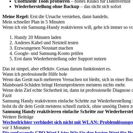
Unoffizielle Tools probieren
– hohes Risiko für Datenverlust
Wiederherstellung ohne Backup
– das rächt sich sofort
Meine Regel:
Erst die Ursache verstehen, dann handeln.
Mein schneller Plan in 5 Minuten
Wenn ich ein Samsung-Handy reaktivieren will, gehe ich immer so vo
Handy 20 Minuten laden
Anderes Kabel und Netzteil testen
Erzwungenen Neustart machen
Google- und Samsung-Konto prüfen
Erst dann Wiederherstellung oder Support nutzen
Das ist simpel, aber effektiv. Genau darum funktioniert es.
Wann ich professionelle Hilfe hole
Wenn das Gerät nach mehreren Versuchen tot bleibt, sich in einer Boo
Mainboard-Schäden bringt Herumprobieren meistens nichts mehr.
Wenn dein Ziel echte Sicherheit ist, dann ist professionelle Diagnose of
Fazit
Samsung Handy reaktivieren einfache Schritte zur Wiederherstellung i
holst du dir dein Gerät meistens schnell zurück, ohne unnötig Daten zu
Samsung Handy reaktivieren einfache Schritte zur Wiederherste
Weitere Beiträge
Wechselrichter verbindet sich nicht mit WLAN: Problemlösunge
vor 3 Monaten
Die umfassende GPO Wert Liste: Wie Sie den besten Wert für I