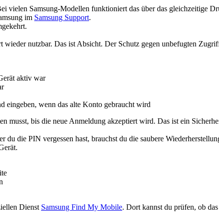
Bei vielen Samsung-Modellen funktioniert das über das gleichzeitige Dr
 Samsung im
Samsung Support
.
mgekehrt.
rt wieder nutzbar. Das ist Absicht. Der Schutz gegen unbefugten Zug
Gerät aktiv war
ar
nd eingeben, wenn das alte Konto gebraucht wird
en musst, bis die neue Anmeldung akzeptiert wird. Das ist ein Sicherh
r du die PIN vergessen hast, brauchst du die saubere Wiederherstellung
Gerät.
ite
n
ziellen Dienst
Samsung Find My Mobile
. Dort kannst du prüfen, ob da