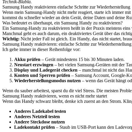
Technik-Blabla.
Samsung Handy reaktivieren einfache Schritte zur Wiederherstellung
Wenn mein Samsung-Handy nicht mehr reagiert, starte ich immer mit e
kommst du schneller wieder an dein Gerät, deine Daten und deine Ru
Was bedeutet es überhaupt, ein Samsung Handy zu reaktivieren?
Ein Samsung-Handy zu reaktivieren heißt in der Praxis meistens eins
Manchmal geht es auch darum, ein deaktiviertes Gerät über das richti
Wichtig:
Nicht jeder Fall ist gleich. Ein Handy, das nicht startet, br
Samsung Handy reaktivieren: einfache Schritte zur Wiederherstellung
Ich gehe immer in dieser Reihenfolge vor:
Akku prüfen
– Gerät mindestens 15 bis 30 Minuten laden.
Neustart erzwingen
– bei vielen Samsung-Geräten mit der Ta
Display und Ladegerät checken
– manchmal ist nicht das Han
Konten und Sperren prüfen
– Samsung Account, Google-Kont
Wiederherstellungsmodus nutzen
– wenn das Gerät hängt oder
Wenn du sauber arbeitest, sparst du dir viel Stress. Die meisten Probl
Samsung Handy reaktivieren, wenn es nicht mehr startet
Wenn das Handy schwarz bleibt, denke ich zuerst an den Strom. Klingt
Anderes Ladekabel testen
Anderes Netzteil testen
Andere Steckdose nutzen
Ladekontakt prüfen
– Staub im USB-Port kann den Ladevorg