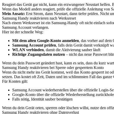
Reagiert das Gerät gar nicht, kann ein erzwungener Neustart helfen. 
Wenn das Modell anders reagiert, prüfe die offizielle Anleitung von
Mein Ansatz:
Erst Strom, dann Neustart, dann tiefer prüfen. Nicht u
Samsung Handy reaktivieren nach Werksreset
Nach einem Werksreset ist ein Samsung-Handy oft nicht einfach sofo
Samsung Account verlangen.
Hier ist der schnelle Weg:
Mit dem alten Google-Konto anmelden
, das vorher auf dem 
Samsung Account prüfen
, falls dein Gerät damit verknüpft w
WLAN verbinden
, damit die Aktivierung sauber läuft
Richtige Zugangsdaten nutzen
– nicht das neue Passwort bli
Wenn du dein Passwort geändert hast, kann es sein, dass du kurz wart
Samsung Handy reaktivieren bei Sperre oder gesperrtem Konto
Wenn du nicht mehr ins Gerät kommst, weil das Konto gesperrt ist ode
setzen. Das kostet oft Zeit, Daten und im schlimmsten Fall das ganze 
Für Konten gilt:
Samsung Account wiederherstellen über die offizielle Login-Se
Google-Konto über die offizielle Wiederherstellung zurückhole
Falls nötig, Identität sauber bestätigen
Wenn du dein Gerät orten, sperren oder löschen willst, nutze den offi
Samsung Handy reaktivieren ohne Datenverlust