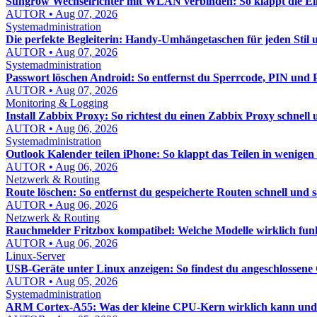
Sungrow Wechselrichter mit WLAN verbinden: So klappt die Einr
AUTOR • Aug 07, 2026
Systemadministration
Die perfekte Begleiterin: Handy-Umhängetaschen für jeden Stil 
AUTOR • Aug 07, 2026
Systemadministration
Passwort löschen Android: So entfernst du Sperrcode, PIN und P
AUTOR • Aug 07, 2026
Monitoring & Logging
Install Zabbix Proxy: So richtest du einen Zabbix Proxy schnell 
AUTOR • Aug 06, 2026
Systemadministration
Outlook Kalender teilen iPhone: So klappt das Teilen in wenige
AUTOR • Aug 06, 2026
Netzwerk & Routing
Route löschen: So entfernst du gespeicherte Routen schnell und 
AUTOR • Aug 06, 2026
Netzwerk & Routing
Rauchmelder Fritzbox kompatibel: Welche Modelle wirklich fun
AUTOR • Aug 06, 2026
Linux-Server
USB-Geräte unter Linux anzeigen: So findest du angeschlossene 
AUTOR • Aug 05, 2026
Systemadministration
ARM Cortex-A55: Was der kleine CPU-Kern wirklich kann und w