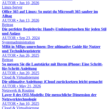
AUTOR • Jun 10, 2026
Linux-Server
Office 365 auf Linux: So nutzt du Microsoft 365 sauber im
Alltag
AUTOR • Jun 13, 2026
Beitrag
Die perfekte Begleiterin: Handy-Umhängetaschen für jeden Stil
und Anlass
AUTOR • Sep 23, 2024
Systemadministration
MBit in MBps umrechnen: Der ultimative Guide für Nutzer
und Technikbegeisterte
AUTOR • Jun 26, 2025
Beitrag
So messen Sie die Lautstärke mit Ihrem iPhone: Eine Schritt-
für-Schritt-Anleitung
AUTOR • Jun 20, 2025
Cloud & Virtualisierung
Die ultimative Anleitung: iCloud zurücksetzen leicht gemacht
AUTOR • May 21, 2026
Netzwerk & Routing
Layer 8 des OSI-Modells: Die menschliche Dimension der
Netzwerktechnologie
AUTOR • Jun 10, 2025
Cloud & Virtualisierung