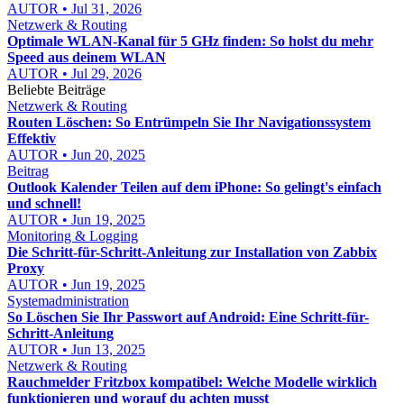
AUTOR • Jul 31, 2026
Netzwerk & Routing
Optimale WLAN-Kanal für 5 GHz finden: So holst du mehr
Speed aus deinem WLAN
AUTOR • Jul 29, 2026
Beliebte Beiträge
Netzwerk & Routing
Routen Löschen: So Entrümpeln Sie Ihr Navigationssystem
Effektiv
AUTOR • Jun 20, 2025
Beitrag
Outlook Kalender Teilen auf dem iPhone: So gelingt's einfach
und schnell!
AUTOR • Jun 19, 2025
Monitoring & Logging
Die Schritt-für-Schritt-Anleitung zur Installation von Zabbix
Proxy
AUTOR • Jun 19, 2025
Systemadministration
So Löschen Sie Ihr Passwort auf Android: Eine Schritt-für-
Schritt-Anleitung
AUTOR • Jun 13, 2025
Netzwerk & Routing
Rauchmelder Fritzbox kompatibel: Welche Modelle wirklich
funktionieren und worauf du achten musst