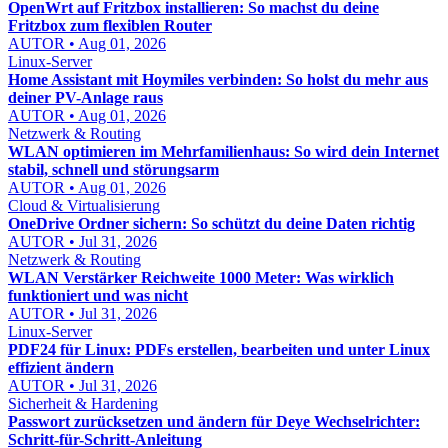
OpenWrt auf Fritzbox installieren: So machst du deine
Fritzbox zum flexiblen Router
AUTOR • Aug 01, 2026
Linux-Server
Home Assistant mit Hoymiles verbinden: So holst du mehr aus
deiner PV-Anlage raus
AUTOR • Aug 01, 2026
Netzwerk & Routing
WLAN optimieren im Mehrfamilienhaus: So wird dein Internet
stabil, schnell und störungsarm
AUTOR • Aug 01, 2026
Cloud & Virtualisierung
OneDrive Ordner sichern: So schützt du deine Daten richtig
AUTOR • Jul 31, 2026
Netzwerk & Routing
WLAN Verstärker Reichweite 1000 Meter: Was wirklich
funktioniert und was nicht
AUTOR • Jul 31, 2026
Linux-Server
PDF24 für Linux: PDFs erstellen, bearbeiten und unter Linux
effizient ändern
AUTOR • Jul 31, 2026
Sicherheit & Hardening
Passwort zurücksetzen und ändern für Deye Wechselrichter:
Schritt-für-Schritt-Anleitung