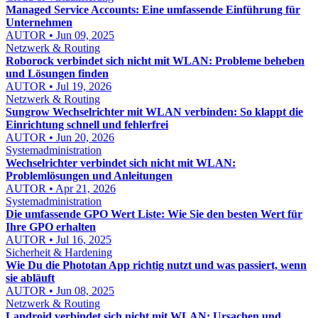
Managed Service Accounts: Eine umfassende Einführung für
Unternehmen
AUTOR • Jun 09, 2025
Netzwerk & Routing
Roborock verbindet sich nicht mit WLAN: Probleme beheben
und Lösungen finden
AUTOR • Jul 19, 2026
Netzwerk & Routing
Sungrow Wechselrichter mit WLAN verbinden: So klappt die
Einrichtung schnell und fehlerfrei
AUTOR • Jun 20, 2026
Systemadministration
Wechselrichter verbindet sich nicht mit WLAN:
Problemlösungen und Anleitungen
AUTOR • Apr 21, 2026
Systemadministration
Die umfassende GPO Wert Liste: Wie Sie den besten Wert für
Ihre GPO erhalten
AUTOR • Jul 16, 2025
Sicherheit & Hardening
Wie Du die Phototan App richtig nutzt und was passiert, wenn
sie abläuft
AUTOR • Jun 08, 2025
Netzwerk & Routing
Landroid verbindet sich nicht mit WLAN: Ursachen und