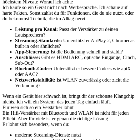
höchstem Niveau: Worauf ich achte
Ich kaufe so ein Gerät nicht nach Werbesprache. Ich schaue auf
harte Fakten. Sonst zahlst du für Funktionen, die du nie nutzt, oder
du bekommst Technik, die im Alltag nervt.
Leistung pro Kanal:
Passt der Verstärker zu deinen
Lautsprechern?
Streaming-Standards:
Unterstützt er AirPlay 2, Chromecast
built-in oder ähnliches?
App-Steuerung:
Ist die Bedienung schnell und stabil?
Anschlüsse:
Gibt es HDMI ARC, optische Eingänge, Cinch,
Sub-Out?
Bluetooth-Codec:
Unterstützt er bessere Codecs wie aptX
oder AAC?
Netzwerkstabilität:
Ist WLAN zuverlässig oder zickt die
Verbindung?
Wenn ein Gerät hier schwach ist, bringt dir der schönste Klangchip
nichts. Ich will ein System, das jeden Tag einfach läuft.
Für wen sich so ein Verstärker lohnt
Ein Hifi-Verstärker mit Bluetooth und WLAN ist nicht für jeden
Pflicht. Aber für viele ist er genau die richtige Lösung.
Er lohnt sich besonders, wenn du:
moderne Streaming-Dienste nutzt