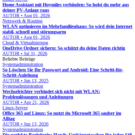
Home Assistant mit Hoymiles verbinden: So holst du mehr aus
deiner PV-Anlage raus
AUTOR • Aug 01, 2026
Netzwerk & Routing
WLAN optimieren im Mehrfamilienhaus: So wird dein Internet
stabil, schnell und störungsarm
AUTOR • Aug 01, 2026
Cloud & Virtualisierung
OneDrive Ordner sichern: So schützt du deine Daten richtig
AUTOR • Jul 31, 2026
Beliebte Beiträge
Systemadministration
So Löschen Sie Ihr Passwort auf Android: Eine Schritt-für-
Schritt-Anleitung
AUTOR • Jun 13, 2025
Systemadministration
Wechselrichter verbindet sich nicht mit WLAN:
Problemlösungen und Anleitungen
AUTOR • Apr 21, 2026
Linux-Server
Office 365 auf Linux: So nutzt du Microsoft 365 sauber im
Alltag
AUTOR • Jun 13, 2026
Systemadministration
Die perfekte Begleiterin: Handy-Umhängetaschen für jeden Stil