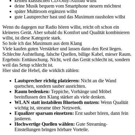
keinen klassischen CD-Only-Aufbau willst
deine Musik bequem vom Smartphone steuern möchtest
später Multiroom ergänzen willst
gute Lautsprecher hast und das Maximum rausholen willst
Wenn du dagegen nur Radio hören willst, reicht oft schon ein
kleineres Gerät. Aber sobald du Komfort und Qualität kombinieren
willst, ist diese Kategorie stark.
So hole ich das Maximum aus dem Klang
Viele kaufen guten Verstärker und lassen dann den Rest liegen.
Schlechte Aufstellung, falsche Quellen, billige Kabel, mieser Raum.
Ergebnis: Enttäuschung. Nicht, weil das Gerät schlecht ist, sondern
weil das Setup schlecht ist.
Hier sind die Hebel, die wirklich zählen:
Lautsprecher richtig platzieren:
Nicht an die Wand
quetschen, sondern sauber ausrichten.
Raum bedenken:
Teppiche, Vorhänge und Möbel
beeinflussen den Klang stärker als viele denken.
WLAN statt instabilem Bluetooth nutzen:
Wenn Qualität
wichtig ist, streame über Netzwerk.
Equalizer sparsam einsetzen:
Erst sauber hören, dann fein
justieren.
Hochwertige Quellen wählen:
Gute Streaming-
Einstellungen bringen hörbare Vorteile.