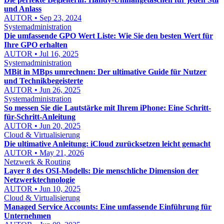
und Anlass
AUTOR • Sep 23, 2024
Systemadministration
Die umfassende GPO Wert Liste: Wie Sie den besten Wert für
Ihre GPO erhalten
AUTOR • Jul 16, 2025
Systemadministration
MBit in MBps umrechnen: Der ultimative Guide für Nutzer
und Technikbegeisterte
AUTOR • Jun 26, 2025
Systemadministration
So messen Sie die Lautstärke mit Ihrem iPhone: Eine Schritt-
für-Schritt-Anleitung
AUTOR • Jun 20, 2025
Cloud & Virtualisierung
Die ultimative Anleitung: iCloud zurücksetzen leicht gemacht
AUTOR • May 21, 2026
Netzwerk & Routing
Layer 8 des OSI-Modells: Die menschliche Dimension der
Netzwerktechnologie
AUTOR • Jun 10, 2025
Cloud & Virtualisierung
Managed Service Accounts: Eine umfassende Einführung für
Unternehmen