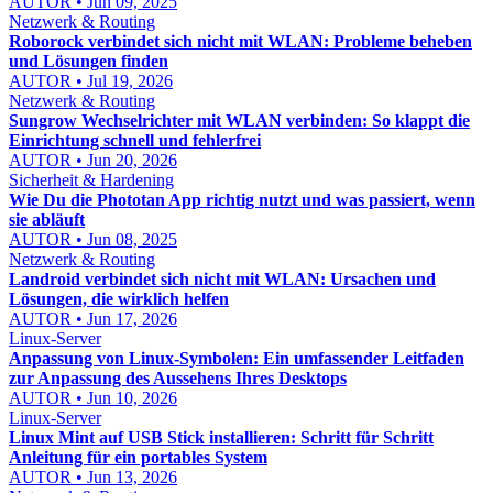
AUTOR • Jun 09, 2025
Netzwerk & Routing
Roborock verbindet sich nicht mit WLAN: Probleme beheben
und Lösungen finden
AUTOR • Jul 19, 2026
Netzwerk & Routing
Sungrow Wechselrichter mit WLAN verbinden: So klappt die
Einrichtung schnell und fehlerfrei
AUTOR • Jun 20, 2026
Sicherheit & Hardening
Wie Du die Phototan App richtig nutzt und was passiert, wenn
sie abläuft
AUTOR • Jun 08, 2025
Netzwerk & Routing
Landroid verbindet sich nicht mit WLAN: Ursachen und
Lösungen, die wirklich helfen
AUTOR • Jun 17, 2026
Linux-Server
Anpassung von Linux-Symbolen: Ein umfassender Leitfaden
zur Anpassung des Aussehens Ihres Desktops
AUTOR • Jun 10, 2026
Linux-Server
Linux Mint auf USB Stick installieren: Schritt für Schritt
Anleitung für ein portables System
AUTOR • Jun 13, 2026