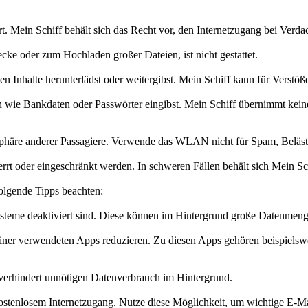
t. Mein Schiff behält sich das Recht vor, den Internetzugang bei Verda
ke oder zum Hochladen großer Dateien, ist nicht gestattet.
ten Inhalte herunterlädst oder weitergibst. Mein Schiff kann für Verst
ie Bankdaten oder Passwörter eingibst. Mein Schiff übernimmt keine 
sphäre anderer Passagiere. Verwende das WLAN nicht für Spam, Belästi
rt oder eingeschränkt werden. In schweren Fällen behält sich Mein Schif
olgende Tipps beachten:
systeme deaktiviert sind. Diese können im Hintergrund große Datenmen
einer verwendeten Apps reduzieren. Zu diesen Apps gehören beispiel
verhindert unnötigen Datenverbrauch im Hintergrund.
ostenlosem Internetzugang. Nutze diese Möglichkeit, um wichtige E-Ma