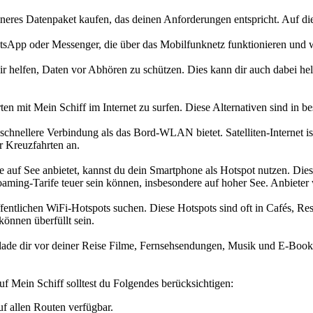
eineres Datenpaket kaufen, das deinen Anforderungen entspricht. Auf di
sApp oder Messenger, die über das Mobilfunknetz funktionieren und 
r helfen, Daten vor Abhören zu schützen. Dies kann dir auch dabei h
it Mein Schiff im Internet zu surfen. Diese Alternativen sind in best
und schnellere Verbindung als das Bord-WLAN bietet. Satelliten-Internet 
ür Kreuzfahrten an.
auf See anbietet, kannst du dein Smartphone als Hotspot nutzen. Dies
Roaming-Tarife teuer sein können, insbesondere auf hoher See. Anbieter
fentlichen WiFi-Hotspots suchen. Diese Hotspots sind oft in Cafés, Re
önnen überfüllt sein.
 lade dir vor deiner Reise Filme, Fernsehsendungen, Musik und E-Book
uf Mein Schiff solltest du Folgendes berücksichtigen:
uf allen Routen verfügbar.