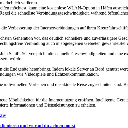
 erheblich variieren.
greifen möchtest, kann eine kostenlose WLAN-Option in Häfen ausreich
der Regel die schnellste Verbindungsgeschwindigkeit, während öffentlic
n die Verbesserung der Internetverbindungen auf ihren Kreuzfahrtschiffe
 nächsten Generation vor, das deutlich schnellere und zuverlässigere Ges
erbrechungsfreie Verbindung auch in abgelegenen Gebieten gewährleistet
ein Schiff. 5G verspricht ultraschnelle Geschwindigkeiten und eine e
ssern würde.
n die Endgeräte heranbringt. Indem lokale Server an Bord genutzt werd
nwendungen wie Videospiele und Echtzeitkommunikation.
 die individuellen Vorlieben und die aktuelle Reise zugeschnitten sind.
neue Möglichkeiten für die Internetnutzung eröffnen. Intelligente Gerä
ierte Informationen und Dienstleistungen zu erhalten.
tiv
ktionieren und worauf du achten musst