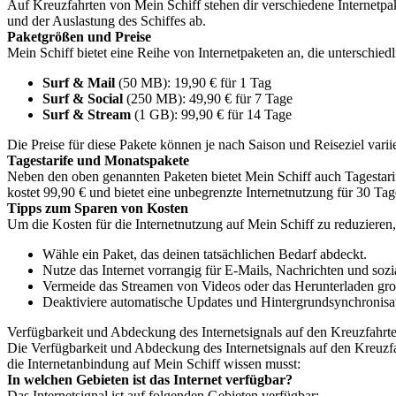
Auf Kreuzfahrten von Mein Schiff stehen dir verschiedene Internetpa
und der Auslastung des Schiffes ab.
Paketgrößen und Preise
Mein Schiff bietet eine Reihe von Internetpaketen an, die unterschie
Surf & Mail
(50 MB): 19,90 € für 1 Tag
Surf & Social
(250 MB): 49,90 € für 7 Tage
Surf & Stream
(1 GB): 99,90 € für 14 Tage
Die Preise für diese Pakete können je nach Saison und Reiseziel varii
Tagestarife und Monatspakete
Neben den oben genannten Paketen bietet Mein Schiff auch Tagestarif
kostet 99,90 € und bietet eine unbegrenzte Internetnutzung für 30 Tag
Tipps zum Sparen von Kosten
Um die Kosten für die Internetnutzung auf Mein Schiff zu reduzieren,
Wähle ein Paket, das deinen tatsächlichen Bedarf abdeckt.
Nutze das Internet vorrangig für E-Mails, Nachrichten und soz
Vermeide das Streamen von Videos oder das Herunterladen gro
Deaktiviere automatische Updates und Hintergrundsynchronisat
Verfügbarkeit und Abdeckung des Internetsignals auf den Kreuzfahrt
Die Verfügbarkeit und Abdeckung des Internetsignals auf den Kreuz
die Internetanbindung auf Mein Schiff wissen musst:
In welchen Gebieten ist das Internet verfügbar?
Das Internetsignal ist auf folgenden Gebieten verfügbar: