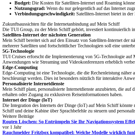
Budget:
Die Kosten für Satelliten-Internet und Roaming können
Nutzungsgrad:
Wenn du nur gelegentlich auf das Internet zu
Verbindungsgeschwindigkeit:
Satelliten-Internet bietet in 
Zukunftsaussichten für die Internetanbindung auf Mein Schiff
Die TUI Group, zu der Mein Schiff gehört, investiert kontinuierlich i
Satelliten-Internet der nächsten Generation
Mein Schiff bereitet sich auf den Einsatz von Satelliten-Internet der
mehrerer Satelliten und fortschrittlicher Technologien soll eine unt
5G-Technologie
TUI Cruises erforscht die Implementierung von 5G-Technologie auf M
Anwendungen wie Streaming und Videokonferenzen erheblich verbe
Edge-Computing
Edge-Computing ist eine Technologie, die die Rechenleistung näher a
beschleunigt werden. Dies ist besonders nützlich für interaktive A
Personalisierte Internetdienste
Mein Schiff plant, personalisierte Internetdienste anzubieten, die auf
erhalten oder Zugang zu exklusiven Reiseinformationen haben.
Internet der Dinge (IoT)
Die Integration des Internets der Dinge (IoT) auf Mein Schiff könnte 
Schiff und deine Kabine über Sprachbefehle zu steuern und personalis
Weitere Beiträge
Routen Löschen: So Entrümpeln Sie Ihr Navigationssystem Effek
vor 1 Jahr
Rauchmelder Fritzbox kompatibel: Welche Modelle wirklich fun