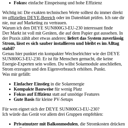
Fokus:
einfache Einspeisung und hohe Effizienz
Wichtig ist: Die exakten technischen Werte solltest du immer direkt
im
offiziellen DEYE-Bereich
oder im Datenblatt prüfen. Ich rate dir
nie, nur auf Marketing zu vertrauen.
Warum ich den DEYE SUN800G3-EU-230 interessant finde
Der Markt ist voll mit Geräten, die auf dem Papier gut aussehen. In
der Praxis zählt aber etwas anderes:
liefert das System zuverlässig
Strom, lässt es sich sauber installieren und bleibt es im Alltag
stabil?
Genau hier punktet ein kompakter Wechselrichter wie der DEYE
SUN800G3-EU-230. Er ist für Menschen gemacht, die keine
Energie-Experten sein wollen. Du willst Solarmodule anschließen,
Strom erzeugen und den Eigenverbrauch erhöhen. Punkt.
Was mir gefällt:
Einfacher Einstieg
in die Solarenergie
Kompakte Bauweise
für wenig Platz
Fokus auf Effizienz
statt auf unnötige Features
Gute Basis
für kleine PV-Setups
Für wen eignet sich der DEYE SUN800G3-EU-230?
Ich würde das Gerät vor allem drei Gruppen empfehlen:
Privatnutzer mit Balkonmodulen
, die Stromkosten drücken