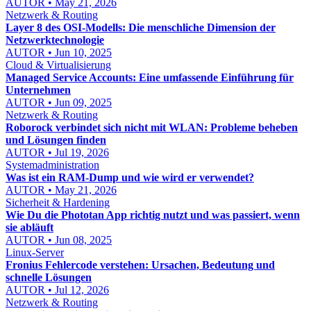
AUTOR • May 21, 2026
Netzwerk & Routing
Layer 8 des OSI-Modells: Die menschliche Dimension der
Netzwerktechnologie
AUTOR • Jun 10, 2025
Cloud & Virtualisierung
Managed Service Accounts: Eine umfassende Einführung für
Unternehmen
AUTOR • Jun 09, 2025
Netzwerk & Routing
Roborock verbindet sich nicht mit WLAN: Probleme beheben
und Lösungen finden
AUTOR • Jul 19, 2026
Systemadministration
Was ist ein RAM-Dump und wie wird er verwendet?
AUTOR • May 21, 2026
Sicherheit & Hardening
Wie Du die Phototan App richtig nutzt und was passiert, wenn
sie abläuft
AUTOR • Jun 08, 2025
Linux-Server
Fronius Fehlercode verstehen: Ursachen, Bedeutung und
schnelle Lösungen
AUTOR • Jul 12, 2026
Netzwerk & Routing