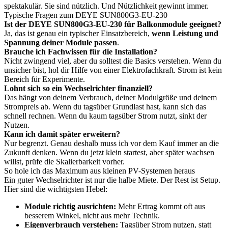
spektakulär. Sie sind nützlich. Und Nützlichkeit gewinnt immer.
Typische Fragen zum DEYE SUN800G3-EU-230
Ist der DEYE SUN800G3-EU-230 für Balkonmodule geeignet?
Ja, das ist genau ein typischer Einsatzbereich,
wenn Leistung und
Spannung deiner Module passen
.
Brauche ich Fachwissen für die Installation?
Nicht zwingend viel, aber du solltest die Basics verstehen. Wenn du
unsicher bist, hol dir Hilfe von einer Elektrofachkraft. Strom ist kein
Bereich für Experimente.
Lohnt sich so ein Wechselrichter finanziell?
Das hängt von deinem Verbrauch, deiner Modulgröße und deinem
Strompreis ab. Wenn du tagsüber Grundlast hast, kann sich das
schnell rechnen. Wenn du kaum tagsüber Strom nutzt, sinkt der
Nutzen.
Kann ich damit später erweitern?
Nur begrenzt. Genau deshalb muss ich vor dem Kauf immer an die
Zukunft denken. Wenn du jetzt klein startest, aber später wachsen
willst, prüfe die Skalierbarkeit vorher.
So hole ich das Maximum aus kleinen PV-Systemen heraus
Ein guter Wechselrichter ist nur die halbe Miete. Der Rest ist Setup.
Hier sind die wichtigsten Hebel:
Module richtig ausrichten:
Mehr Ertrag kommt oft aus
besserem Winkel, nicht aus mehr Technik.
Eigenverbrauch verstehen:
Tagsüber Strom nutzen, statt