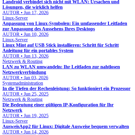
Landroid verbindet sich nicht mit WLAN: Ursachen und
Lösungen, die wirklich helfen
AUTOR • Jun 17, 2026
Linux-Server
Anpassung von Linux-Symbolen: Ein umfassender Leitfaden
zur Anpassung des Aussehens Ihres Desktops
AUTOR • Jun 10, 2026
Linux-Server
Linux Mint auf USB Stick installieren: Schritt für Schritt
Anleitung für ein portables System
AUTOR • Jun 13, 2026
Netzwerk & Routing
LAN zu WLAN umwandeln: Ihr Leitfaden zur nahtlosen
Netzwerkverbindung
AUTOR • Jan 03, 2026
Systemadministration
In die Tiefen der Rechenleistung: So funktioniert ein Prozessor
AUTOR • Jun 25, 2025
Netzwerk & Routing
Die Bedeutung einer gültigen IP-Konfiguration für Ihr
Netzwerk
AUTOR • Jun 19, 2025
Linux-Server
AusweisApp2 für Linux: Digitale Ausweise bequem verwalten
AUTOR • Jun 14, 2026