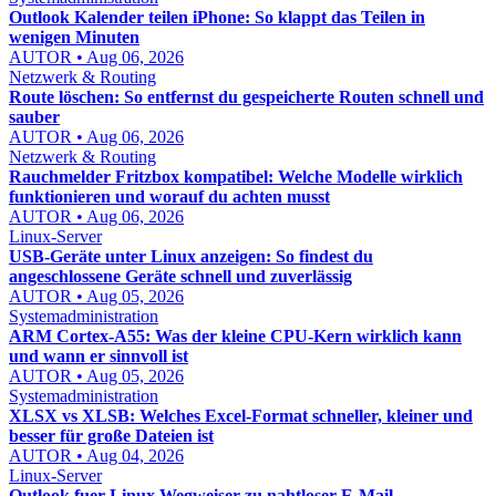
Outlook Kalender teilen iPhone: So klappt das Teilen in
wenigen Minuten
AUTOR • Aug 06, 2026
Netzwerk & Routing
Route löschen: So entfernst du gespeicherte Routen schnell und
sauber
AUTOR • Aug 06, 2026
Netzwerk & Routing
Rauchmelder Fritzbox kompatibel: Welche Modelle wirklich
funktionieren und worauf du achten musst
AUTOR • Aug 06, 2026
Linux-Server
USB-Geräte unter Linux anzeigen: So findest du
angeschlossene Geräte schnell und zuverlässig
AUTOR • Aug 05, 2026
Systemadministration
ARM Cortex-A55: Was der kleine CPU-Kern wirklich kann
und wann er sinnvoll ist
AUTOR • Aug 05, 2026
Systemadministration
XLSX vs XLSB: Welches Excel-Format schneller, kleiner und
besser für große Dateien ist
AUTOR • Aug 04, 2026
Linux-Server
Outlook fuer Linux Wegweiser zu nahtloser E-Mail-