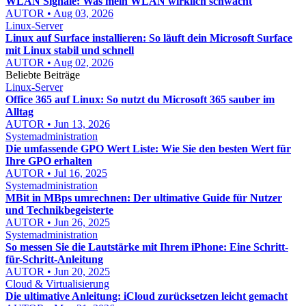
WLAN Signale: Was mein WLAN wirklich schwächt
AUTOR • Aug 03, 2026
Linux-Server
Linux auf Surface installieren: So läuft dein Microsoft Surface
mit Linux stabil und schnell
AUTOR • Aug 02, 2026
Beliebte Beiträge
Linux-Server
Office 365 auf Linux: So nutzt du Microsoft 365 sauber im
Alltag
AUTOR • Jun 13, 2026
Systemadministration
Die umfassende GPO Wert Liste: Wie Sie den besten Wert für
Ihre GPO erhalten
AUTOR • Jul 16, 2025
Systemadministration
MBit in MBps umrechnen: Der ultimative Guide für Nutzer
und Technikbegeisterte
AUTOR • Jun 26, 2025
Systemadministration
So messen Sie die Lautstärke mit Ihrem iPhone: Eine Schritt-
für-Schritt-Anleitung
AUTOR • Jun 20, 2025
Cloud & Virtualisierung
Die ultimative Anleitung: iCloud zurücksetzen leicht gemacht