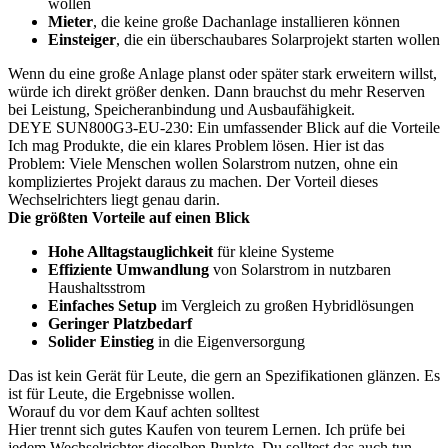
wollen
Mieter
, die keine große Dachanlage installieren können
Einsteiger
, die ein überschaubares Solarprojekt starten wollen
Wenn du eine große Anlage planst oder später stark erweitern willst,
würde ich direkt größer denken. Dann brauchst du mehr Reserven
bei Leistung, Speicheranbindung und Ausbaufähigkeit.
DEYE SUN800G3-EU-230: Ein umfassender Blick auf die Vorteile
Ich mag Produkte, die ein klares Problem lösen. Hier ist das
Problem: Viele Menschen wollen Solarstrom nutzen, ohne ein
kompliziertes Projekt daraus zu machen. Der Vorteil dieses
Wechselrichters liegt genau darin.
Die größten Vorteile auf einen Blick
Hohe Alltagstauglichkeit
für kleine Systeme
Effiziente Umwandlung
von Solarstrom in nutzbaren
Haushaltsstrom
Einfaches Setup
im Vergleich zu großen Hybridlösungen
Geringer Platzbedarf
Solider Einstieg
in die Eigenversorgung
Das ist kein Gerät für Leute, die gern an Spezifikationen glänzen. Es
ist für Leute, die Ergebnisse wollen.
Worauf du vor dem Kauf achten solltest
Hier trennt sich gutes Kaufen von teurem Lernen. Ich prüfe bei
jedem Wechselrichter dieselben Punkte. Du solltest das auch tun.