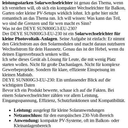
leistungsstarken Solarwechselrichter
ist genau das Thema, wenn
ich verstehen will, ob sich ein kompakter Wechselrichter für Balkon,
Garten oder kleine PV-Setups wirklich lohnt. Ich gehe hier nicht
romantisch an das Thema ran. Ich will wissen: Was kann das Teil,
wo sind die Grenzen und für wen macht es Sinn?
Was ist der DEYE SUN800G3-EU-230?
Der DEYE SUN800G3-EU-230 ist ein
Solarwechselrichter für
kleine Photovoltaik-Anlagen
. Seine Aufgabe ist einfach: Er nimmt
den Gleichstrom aus den Solarmodulen und macht daraus nutzbaren
Wechselstrom für dein Hausnetz. Genau das ist der Hebel, wenn du
deinen Eigenverbrauch senken willst.
Ich sehe dieses Gerät als Lösung für Leute, die mit wenig Platz
starten wollen. Nicht für große Dachanlagen. Nicht für komplexe
Gewerbeprojekte. Sondern für klare, effiziente Einspeisung im
kleinen Maßstab.
DEYE SUN800G3-EU-230: Ein umfassender Blick auf die
wichtigsten Daten
Bevor ich ein Produkt bewerte, schaue ich auf die Fakten. Bei
einem Solarwechselrichter zählen vor allem Leistung,
Eingangsspannung, Effizienz, Schutzfunktionen und Kompatibilität.
Leistung:
ausgelegt für kleine Solaranwendungen
Netzanschluss:
für den europäischen 230-Volt-Bereich
Anwendung:
kompakte PV-Systeme, oft im Balkon- oder
Kleinanlagenbereich