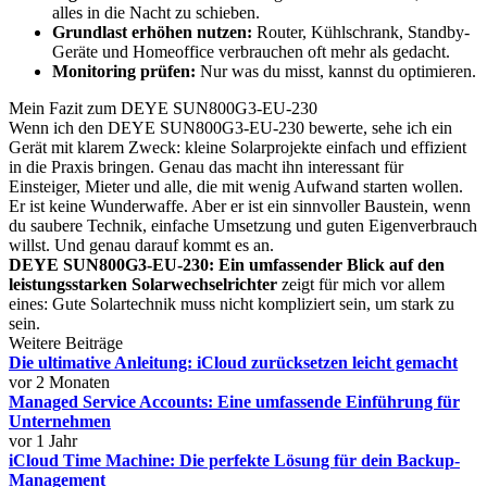
alles in die Nacht zu schieben.
Grundlast erhöhen nutzen:
Router, Kühlschrank, Standby-
Geräte und Homeoffice verbrauchen oft mehr als gedacht.
Monitoring prüfen:
Nur was du misst, kannst du optimieren.
Mein Fazit zum DEYE SUN800G3-EU-230
Wenn ich den DEYE SUN800G3-EU-230 bewerte, sehe ich ein
Gerät mit klarem Zweck: kleine Solarprojekte einfach und effizient
in die Praxis bringen. Genau das macht ihn interessant für
Einsteiger, Mieter und alle, die mit wenig Aufwand starten wollen.
Er ist keine Wunderwaffe. Aber er ist ein sinnvoller Baustein, wenn
du saubere Technik, einfache Umsetzung und guten Eigenverbrauch
willst. Und genau darauf kommt es an.
DEYE SUN800G3-EU-230: Ein umfassender Blick auf den
leistungsstarken Solarwechselrichter
zeigt für mich vor allem
eines: Gute Solartechnik muss nicht kompliziert sein, um stark zu
sein.
Weitere Beiträge
Die ultimative Anleitung: iCloud zurücksetzen leicht gemacht
vor 2 Monaten
Managed Service Accounts: Eine umfassende Einführung für
Unternehmen
vor 1 Jahr
iCloud Time Machine: Die perfekte Lösung für dein Backup-
Management