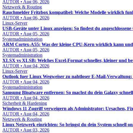
AUTOR • Aug 06, 2026
Netzwerk & Routing
Rauchmelder Fritzbox kompatibel: Welche Modelle wirklich fun
AUTOR • Aug 06, 2026
Linux-Server
USB-Geräte unter Linux anzeigen: So findest du angeschlossene 
AUTOR • Aug 05, 2026
Systemadministration
ARM Cortex-A55: Was der kleine CPU-Kern wirklich kann und w
AUTOR • Aug 05, 2026
Systemadministration
XLSX vs XLSB: Welches Excel-Format schneller, kleiner und bess
AUTOR • Aug 04, 2026
Linux-Server
Outlook fuer Linux Wegweiser zu nahtloser E-Mail-Verwaltung:
AUTOR • Aug 04, 2026
Systemadministration
Samsung Bloatware entfernen: So machst du dein Galaxy schnel
AUTOR • Aug 04, 2026
Sicherheit & Hardening
Windows 11 Zugriff verweigern als Administrator: Ursachen, Fix
AUTOR • Aug 04, 2026
Netzwerk & Routing
Linux Netzwerk einrichten: So bringst du dein System schnell on
AUTOR • Aug 03, 2026