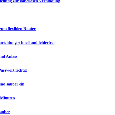
leitung zur kabellosen Verbindung
zum flexiblen Router
ichtung schnell und fehlerfrei
und Anlass
asswort richtig
und sauber ein
n Minuten
sauber