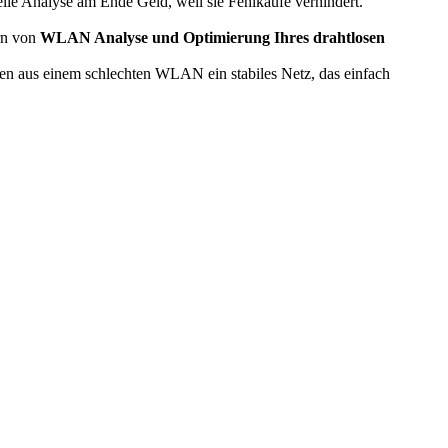
elle Analyse am Ende Geld, weil sie Fehlkäufe verhindert.
rn von
WLAN Analyse und Optimierung Ihres drahtlosen
en aus einem schlechten WLAN ein stabiles Netz, das einfach