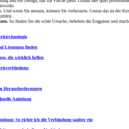
ung und ein Design, das zur Fläche passt. Genau hier spart profession
tzwerks
em. Und wenn Sie messen, können Sie verbessern. Genau das ist der Ke
 prüfen.
ssen.
So finden Sie die echte Ursache, beheben die Engpässe und mach
erktechnologie
nd Lösungen finden
n, die wirklich helfen
erkverbindung
en Herausforderungen
nelle Anleitung
dung: So richte ich die Verbindung sauber ein