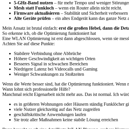
5-GHz-Band nutzen
– für mehr Tempo und weniger Störungen
Mesh statt Funkloch
– wenn ein Router allein nicht reicht.
Firmware aktualisieren
– Stabilität und Sicherheit verbessern s
Alte Geräte prüfen
– ein altes Endgerät kann das ganze Netz
Mein Ansatz ist brutal einfach:
erst die großen Hebel, dann die Deta
So erkenne ich, ob die Optimierung funktioniert hat
Eine WLAN Optimierung ist erst dann abgeschlossen, wenn sie messbar 
Achten Sie auf diese Punkte:
Stabilere Verbindung ohne Abbrüche
Höhere Geschwindigkeit an wichtigen Orten
Besseres Signal in schwachen Bereichen
Niedrigere Latenz bei Videocalls und Gaming
Weniger Schwankungen zu Stoßzeiten
Wenn die Werte besser sind, hat die Optimierung funktioniert. Wenn ni
Wann lohnt sich professionelle Hilfe?
Manchmal reicht Eigenarbeit nicht mehr aus. Das ist normal. Ich wür
es in größeren Wohnungen oder Häusern ständig Funklöcher gi
viele Nutzer gleichzeitig auf das Netz zugreifen
geschäftskritische Anwendungen laufen
Sie trotz aller Maßnahmen keine stabile Lösung erreichen