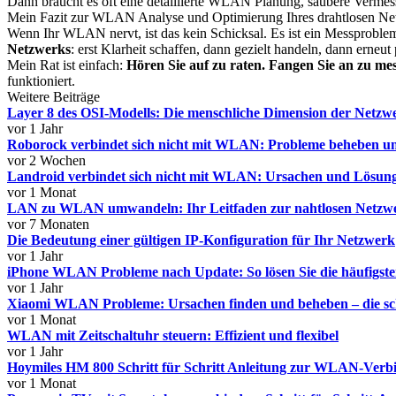
Dann braucht es oft eine detaillierte WLAN Planung, saubere Vermess
Mein Fazit zur WLAN Analyse und Optimierung Ihres drahtlosen Ne
Wenn Ihr WLAN nervt, ist das kein Schicksal. Es ist ein Messprobl
Netzwerks
: erst Klarheit schaffen, dann gezielt handeln, dann erneut
Mein Rat ist einfach:
Hören Sie auf zu raten. Fangen Sie an zu me
funktioniert.
Weitere Beiträge
Layer 8 des OSI-Modells: Die menschliche Dimension der Netzw
vor 1 Jahr
Roborock verbindet sich nicht mit WLAN: Probleme beheben u
vor 2 Wochen
Landroid verbindet sich nicht mit WLAN: Ursachen und Lösunge
vor 1 Monat
LAN zu WLAN umwandeln: Ihr Leitfaden zur nahtlosen Netzw
vor 7 Monaten
Die Bedeutung einer gültigen IP-Konfiguration für Ihr Netzwerk
vor 1 Jahr
iPhone WLAN Probleme nach Update: So lösen Sie die häufigst
vor 1 Jahr
Xiaomi WLAN Probleme: Ursachen finden und beheben – die sch
vor 1 Monat
WLAN mit Zeitschaltuhr steuern: Effizient und flexibel
vor 1 Jahr
Hoymiles HM 800 Schritt für Schritt Anleitung zur WLAN-Verbin
vor 1 Monat