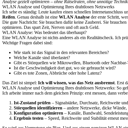
Analyse gezielt optimieren – ohne Rätselraten, ohne unnötige Techni
WLAN Analyse und Optimierung Ihres drahtlosen Netzwerks
Ich sehe es ständig: Leute kaufen einen schnellen Internetanschluss un
Reifen
. Genau deshalb ist eine
WLAN Analyse
der erste Schritt, we
Die gute Nachricht: Sie brauchen dafür keine Zauberei. Sie brauche
optimieren. Das spart Zeit, Nerven und oft auch Geld.
WLAN Analyse: Was bedeutet das überhaupt?
Eine WLAN Analyse ist nichts anderes als ein Realitätscheck. Ich prü
Wichtige Fragen dabei sind:
Wie stark ist das Signal in den relevanten Bereichen?
Welche Kanäle sind überlastet?
Gibt es Störquellen wie Mikrowellen, Bluetooth oder Nachb
Ist die Geschwindigkeit dort gut, wo sie gebraucht wird?
Gibt es tote Zonen, Abbrüche oder hohe Latenz?
Das Ziel ist simpel:
Ich will wissen, was das Netz ausbremst
. Erst 
WLAN Analyse und Optimierung Ihres drahtlosen Netzwerks: So geh
Ich arbeite immer nach dem gleichen Prinzip: erst messen, dann verbe
Ist-Zustand prüfen
– Signalstärke, Durchsatz, Reichweite und 
Störquellen identifizieren
– andere Netzwerke, dicke Wände, G
Konfiguration optimieren
– Kanäle, Bandwahl, Sendeleistung
Ergebnis testen
– Speed, Reichweite und Stabilität erneut mes
So wird aus Vermutung ein Plan. Und aus einem nervigen WLAN ein