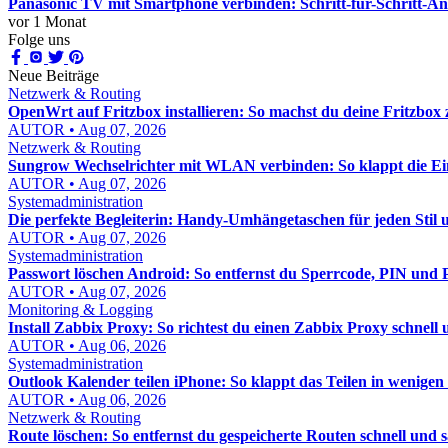
Panasonic TV mit Smartphone verbinden: Schritt-für-Schritt-An
vor 1 Monat
Folge uns
Neue Beiträge
Netzwerk & Routing
OpenWrt auf Fritzbox installieren: So machst du deine Fritzbox 
AUTOR • Aug 07, 2026
Netzwerk & Routing
Sungrow Wechselrichter mit WLAN verbinden: So klappt die Einr
AUTOR • Aug 07, 2026
Systemadministration
Die perfekte Begleiterin: Handy-Umhängetaschen für jeden Stil 
AUTOR • Aug 07, 2026
Systemadministration
Passwort löschen Android: So entfernst du Sperrcode, PIN und P
AUTOR • Aug 07, 2026
Monitoring & Logging
Install Zabbix Proxy: So richtest du einen Zabbix Proxy schnell 
AUTOR • Aug 06, 2026
Systemadministration
Outlook Kalender teilen iPhone: So klappt das Teilen in wenige
AUTOR • Aug 06, 2026
Netzwerk & Routing
Route löschen: So entfernst du gespeicherte Routen schnell und 