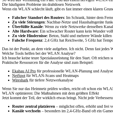
Die häufigsten Probleme im drahtlosen Netzwerk
Wenn ein WLAN schlecht läuft, gibt es fast immer einen klaren Grund
Falscher Standort des Routers
: Im Schrank, hinter dem Ferns
Zu viele Störungen
: Nachbar-Netze und Haushaltsgeräte fun
Überfüllte Kanäle
: Wenn zu viele Netzwerke denselben Kanal
Alte Hardware
: Ein schwacher Router kann kein Wunder voll
Zu viele Hindernisse
: Beton, Stahl und mehrere Wände killen 
Falsche Frequenz
: 2,4 GHz hat Reichweite, 5 GHz hat Tempo.
Das ist der Punkt, an dem viele aufgeben. Ich nicht. Denn fast jedes
Welche Tools helfen bei der WLAN Analyse?
Ich brauche keine teure Spezialausrüstung für den Start. Oft reichen
Praktische Ressourcen für die Analyse sind zum Beispiel:
Ekahau AI Pro
für professionelle WLAN-Planung und Analyse
NetSpot
für WLAN-Scans und Heatmaps
Wireshark
für tiefere Netzwerkanalyse
Wenn Sie nur das Heimnetz prüfen wollen, reicht oft schon ein WLAN-
WLAN optimieren: Die Maßnahmen mit dem größten Effekt
Jetzt kommt der Teil, der wirklich etwas bringt. Nicht jede Verbesser
Router zentral platzieren
– möglichst offen, erhöht und frei 
Kanäle wechseln
– besonders im 2,4-GHz-Band oft ein Game