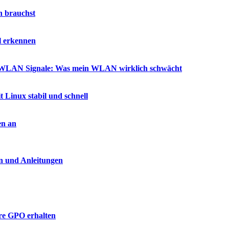
h brauchst
l erkennen
ür WLAN Signale: Was mein WLAN wirklich schwächt
t Linux stabil und schnell
en an
n und Anleitungen
hre GPO erhalten