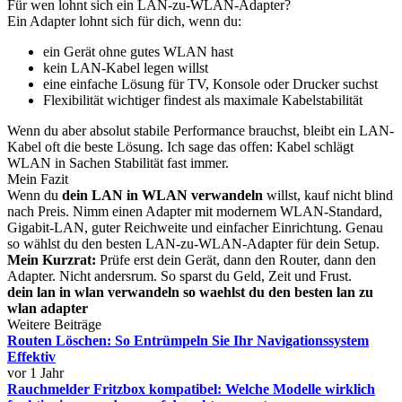
Für wen lohnt sich ein LAN-zu-WLAN-Adapter?
Ein Adapter lohnt sich für dich, wenn du:
ein Gerät ohne gutes WLAN hast
kein LAN-Kabel legen willst
eine einfache Lösung für TV, Konsole oder Drucker suchst
Flexibilität wichtiger findest als maximale Kabelstabilität
Wenn du aber absolut stabile Performance brauchst, bleibt ein LAN-
Kabel oft die beste Lösung. Ich sage das offen: Kabel schlägt
WLAN in Sachen Stabilität fast immer.
Mein Fazit
Wenn du
dein LAN in WLAN verwandeln
willst, kauf nicht blind
nach Preis. Nimm einen Adapter mit modernem WLAN-Standard,
Gigabit-LAN, guter Reichweite und einfacher Einrichtung. Genau
so wählst du den besten LAN-zu-WLAN-Adapter für dein Setup.
Mein Kurzrat:
Prüfe erst dein Gerät, dann den Router, dann den
Adapter. Nicht andersrum. So sparst du Geld, Zeit und Frust.
dein lan in wlan verwandeln so waehlst du den besten lan zu
wlan adapter
Weitere Beiträge
Routen Löschen: So Entrümpeln Sie Ihr Navigationssystem
Effektiv
vor 1 Jahr
Rauchmelder Fritzbox kompatibel: Welche Modelle wirklich