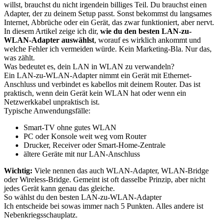
willst, brauchst du nicht irgendein billiges Teil. Du brauchst einen
Adapter, der zu deinem Setup passt. Sonst bekommst du langsames
Internet, Abbrüche oder ein Gerät, das zwar funktioniert, aber nervt.
In diesem Artikel zeige ich dir,
wie du den besten LAN-zu-
WLAN-Adapter auswählst
, worauf es wirklich ankommt und
welche Fehler ich vermeiden würde. Kein Marketing-Bla. Nur das,
was zählt.
Was bedeutet es, dein LAN in WLAN zu verwandeln?
Ein LAN-zu-WLAN-Adapter nimmt ein Gerät mit Ethernet-
Anschluss und verbindet es kabellos mit deinem Router. Das ist
praktisch, wenn dein Gerät kein WLAN hat oder wenn ein
Netzwerkkabel unpraktisch ist.
Typische Anwendungsfälle:
Smart-TV ohne gutes WLAN
PC oder Konsole weit weg vom Router
Drucker, Receiver oder Smart-Home-Zentrale
ältere Geräte mit nur LAN-Anschluss
Wichtig:
Viele nennen das auch WLAN-Adapter, WLAN-Bridge
oder Wireless-Bridge. Gemeint ist oft dasselbe Prinzip, aber nicht
jedes Gerät kann genau das gleiche.
So wählst du den besten LAN-zu-WLAN-Adapter
Ich entscheide bei sowas immer nach 5 Punkten. Alles andere ist
Nebenkriegsschauplatz.