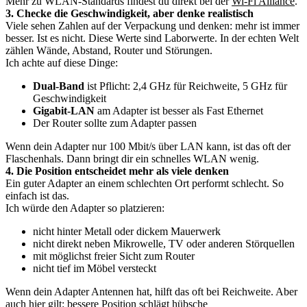
Mehr zu WLAN-Standards findest du direkt bei der
Wi-Fi Alliance
.
3. Checke die Geschwindigkeit, aber denke realistisch
Viele sehen Zahlen auf der Verpackung und denken: mehr ist immer
besser. Ist es nicht. Diese Werte sind Laborwerte. In der echten Welt
zählen Wände, Abstand, Router und Störungen.
Ich achte auf diese Dinge:
Dual-Band
ist Pflicht: 2,4 GHz für Reichweite, 5 GHz für
Geschwindigkeit
Gigabit-LAN
am Adapter ist besser als Fast Ethernet
Der Router sollte zum Adapter passen
Wenn dein Adapter nur 100 Mbit/s über LAN kann, ist das oft der
Flaschenhals. Dann bringt dir ein schnelles WLAN wenig.
4. Die Position entscheidet mehr als viele denken
Ein guter Adapter an einem schlechten Ort performt schlecht. So
einfach ist das.
Ich würde den Adapter so platzieren:
nicht hinter Metall oder dickem Mauerwerk
nicht direkt neben Mikrowelle, TV oder anderen Störquellen
mit möglichst freier Sicht zum Router
nicht tief im Möbel versteckt
Wenn dein Adapter Antennen hat, hilft das oft bei Reichweite. Aber
auch hier gilt: bessere Position schlägt hübsche