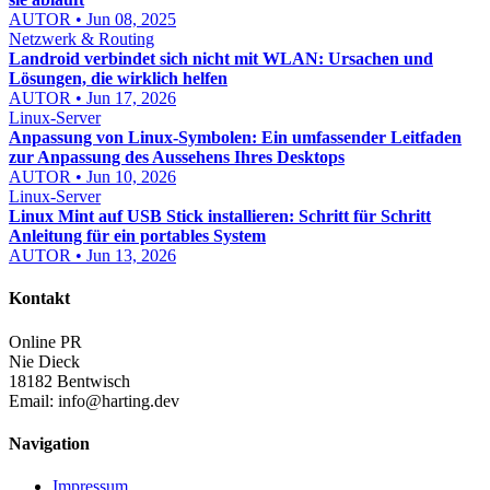
AUTOR • Jun 08, 2025
Netzwerk & Routing
Landroid verbindet sich nicht mit WLAN: Ursachen und
Lösungen, die wirklich helfen
AUTOR • Jun 17, 2026
Linux-Server
Anpassung von Linux-Symbolen: Ein umfassender Leitfaden
zur Anpassung des Aussehens Ihres Desktops
AUTOR • Jun 10, 2026
Linux-Server
Linux Mint auf USB Stick installieren: Schritt für Schritt
Anleitung für ein portables System
AUTOR • Jun 13, 2026
Kontakt
Online PR
Nie Dieck
18182 Bentwisch
Email:
info@harting.dev
Navigation
Impressum