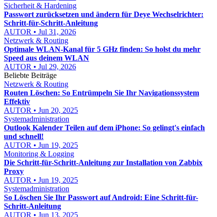
Sicherheit & Hardening
Passwort zurücksetzen und ändern für Deye Wechselrichter:
Schritt-für-Schritt-Anleitung
AUTOR • Jul 31, 2026
Netzwerk & Routing
Optimale WLAN-Kanal für 5 GHz finden: So holst du mehr
Speed aus deinem WLAN
AUTOR • Jul 29, 2026
Beliebte Beiträge
Netzwerk & Routing
Routen Löschen: So Entrümpeln Sie Ihr Navigationssystem
Effektiv
AUTOR • Jun 20, 2025
Systemadministration
Outlook Kalender Teilen auf dem iPhone: So gelingt's einfach
und schnell!
AUTOR • Jun 19, 2025
Monitoring & Logging
Die Schritt-für-Schritt-Anleitung zur Installation von Zabbix
Proxy
AUTOR • Jun 19, 2025
Systemadministration
So Löschen Sie Ihr Passwort auf Android: Eine Schritt-für-
Schritt-Anleitung
AUTOR • Jun 13, 2025