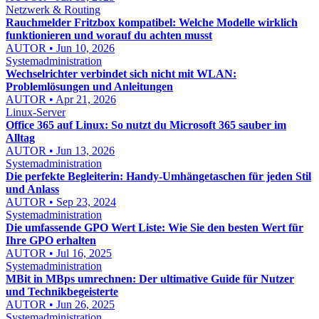
Netzwerk & Routing
Rauchmelder Fritzbox kompatibel: Welche Modelle wirklich
funktionieren und worauf du achten musst
AUTOR • Jun 10, 2026
Systemadministration
Wechselrichter verbindet sich nicht mit WLAN:
Problemlösungen und Anleitungen
AUTOR • Apr 21, 2026
Linux-Server
Office 365 auf Linux: So nutzt du Microsoft 365 sauber im
Alltag
AUTOR • Jun 13, 2026
Systemadministration
Die perfekte Begleiterin: Handy-Umhängetaschen für jeden Stil
und Anlass
AUTOR • Sep 23, 2024
Systemadministration
Die umfassende GPO Wert Liste: Wie Sie den besten Wert für
Ihre GPO erhalten
AUTOR • Jul 16, 2025
Systemadministration
MBit in MBps umrechnen: Der ultimative Guide für Nutzer
und Technikbegeisterte
AUTOR • Jun 26, 2025
Systemadministration