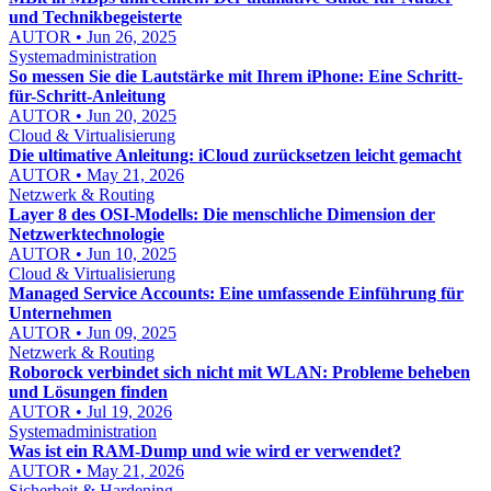
und Technikbegeisterte
AUTOR • Jun 26, 2025
Systemadministration
So messen Sie die Lautstärke mit Ihrem iPhone: Eine Schritt-
für-Schritt-Anleitung
AUTOR • Jun 20, 2025
Cloud & Virtualisierung
Die ultimative Anleitung: iCloud zurücksetzen leicht gemacht
AUTOR • May 21, 2026
Netzwerk & Routing
Layer 8 des OSI-Modells: Die menschliche Dimension der
Netzwerktechnologie
AUTOR • Jun 10, 2025
Cloud & Virtualisierung
Managed Service Accounts: Eine umfassende Einführung für
Unternehmen
AUTOR • Jun 09, 2025
Netzwerk & Routing
Roborock verbindet sich nicht mit WLAN: Probleme beheben
und Lösungen finden
AUTOR • Jul 19, 2026
Systemadministration
Was ist ein RAM-Dump und wie wird er verwendet?
AUTOR • May 21, 2026
Sicherheit & Hardening