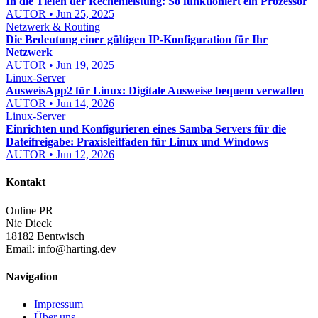
In die Tiefen der Rechenleistung: So funktioniert ein Prozessor
AUTOR • Jun 25, 2025
Netzwerk & Routing
Die Bedeutung einer gültigen IP-Konfiguration für Ihr
Netzwerk
AUTOR • Jun 19, 2025
Linux-Server
AusweisApp2 für Linux: Digitale Ausweise bequem verwalten
AUTOR • Jun 14, 2026
Linux-Server
Einrichten und Konfigurieren eines Samba Servers für die
Dateifreigabe: Praxisleitfaden für Linux und Windows
AUTOR • Jun 12, 2026
Kontakt
Online PR
Nie Dieck
18182 Bentwisch
Email:
info@harting.dev
Navigation
Impressum
Über uns