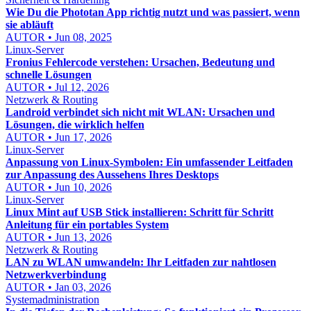
Wie Du die Phototan App richtig nutzt und was passiert, wenn
sie abläuft
AUTOR • Jun 08, 2025
Linux-Server
Fronius Fehlercode verstehen: Ursachen, Bedeutung und
schnelle Lösungen
AUTOR • Jul 12, 2026
Netzwerk & Routing
Landroid verbindet sich nicht mit WLAN: Ursachen und
Lösungen, die wirklich helfen
AUTOR • Jun 17, 2026
Linux-Server
Anpassung von Linux-Symbolen: Ein umfassender Leitfaden
zur Anpassung des Aussehens Ihres Desktops
AUTOR • Jun 10, 2026
Linux-Server
Linux Mint auf USB Stick installieren: Schritt für Schritt
Anleitung für ein portables System
AUTOR • Jun 13, 2026
Netzwerk & Routing
LAN zu WLAN umwandeln: Ihr Leitfaden zur nahtlosen
Netzwerkverbindung
AUTOR • Jan 03, 2026
Systemadministration