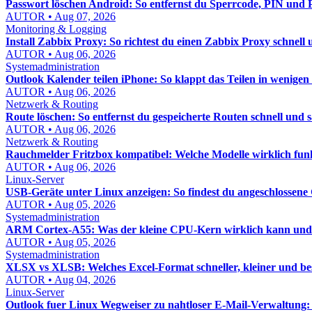
Passwort löschen Android: So entfernst du Sperrcode, PIN und P
AUTOR • Aug 07, 2026
Monitoring & Logging
Install Zabbix Proxy: So richtest du einen Zabbix Proxy schnell 
AUTOR • Aug 06, 2026
Systemadministration
Outlook Kalender teilen iPhone: So klappt das Teilen in wenige
AUTOR • Aug 06, 2026
Netzwerk & Routing
Route löschen: So entfernst du gespeicherte Routen schnell und 
AUTOR • Aug 06, 2026
Netzwerk & Routing
Rauchmelder Fritzbox kompatibel: Welche Modelle wirklich fun
AUTOR • Aug 06, 2026
Linux-Server
USB-Geräte unter Linux anzeigen: So findest du angeschlossene 
AUTOR • Aug 05, 2026
Systemadministration
ARM Cortex-A55: Was der kleine CPU-Kern wirklich kann und w
AUTOR • Aug 05, 2026
Systemadministration
XLSX vs XLSB: Welches Excel-Format schneller, kleiner und bess
AUTOR • Aug 04, 2026
Linux-Server
Outlook fuer Linux Wegweiser zu nahtloser E-Mail-Verwaltung: