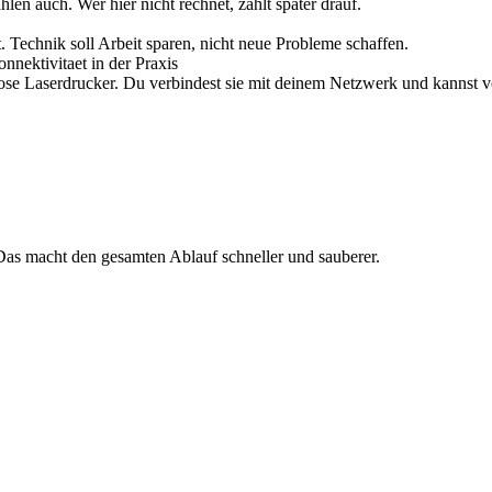
len auch. Wer hier nicht rechnet, zahlt später drauf.
. Technik soll Arbeit sparen, nicht neue Probleme schaffen.
nnektivitaet in der Praxis
ose Laserdrucker. Du verbindest sie mit deinem Netzwerk und kannst vo
. Das macht den gesamten Ablauf schneller und sauberer.