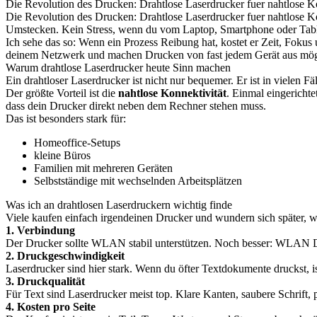
Die Revolution des Drucken: Drahtlose Laserdrucker fuer nahtlose K
Die Revolution des Drucken: Drahtlose Laserdrucker fuer nahtlose Kon
Umstecken. Kein Stress, wenn du vom Laptop, Smartphone oder Table
Ich sehe das so: Wenn ein Prozess Reibung hat, kostet er Zeit, Fokus
deinem Netzwerk und machen Drucken von fast jedem Gerät aus möglich
Warum drahtlose Laserdrucker heute Sinn machen
Ein drahtloser Laserdrucker ist nicht nur bequemer. Er ist in vielen 
Der größte Vorteil ist die
nahtlose Konnektivität
. Einmal eingericht
dass dein Drucker direkt neben dem Rechner stehen muss.
Das ist besonders stark für:
Homeoffice-Setups
kleine Büros
Familien mit mehreren Geräten
Selbstständige mit wechselnden Arbeitsplätzen
Was ich an drahtlosen Laserdruckern wichtig finde
Viele kaufen einfach irgendeinen Drucker und wundern sich später, wa
1. Verbindung
Der Drucker sollte WLAN stabil unterstützen. Noch besser: WLAN Di
2. Druckgeschwindigkeit
Laserdrucker sind hier stark. Wenn du öfter Textdokumente druckst, i
3. Druckqualität
Für Text sind Laserdrucker meist top. Klare Kanten, saubere Schrift, 
4. Kosten pro Seite