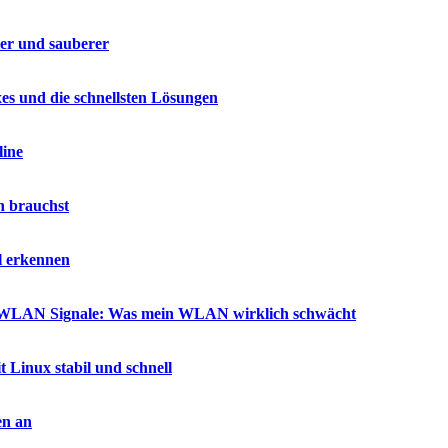
ler und sauberer
es und die schnellsten Lösungen
line
h brauchst
l erkennen
ür WLAN Signale: Was mein WLAN wirklich schwächt
t Linux stabil und schnell
en an