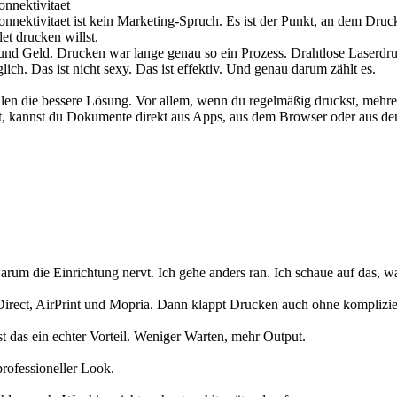
onnektivitaet
nektivitaet ist kein Marketing-Spruch. Es ist der Punkt, an dem Druck
t drucken willst.
 und Geld. Drucken war lange genau so ein Prozess. Drahtlose Laserdruc
. Das ist nicht sexy. Das ist effektiv. Und genau darum zählt es.
Fällen die bessere Lösung. Vor allem, wenn du regelmäßig druckst, mehre
et, kannst du Dokumente direkt aus Apps, aus dem Browser oder aus d
rum die Einrichtung nervt. Ich gehe anders ran. Ich schaue auf das, wa
rect, AirPrint und Mopria. Dann klappt Drucken auch ohne komplizie
st das ein echter Vorteil. Weniger Warten, mehr Output.
professioneller Look.