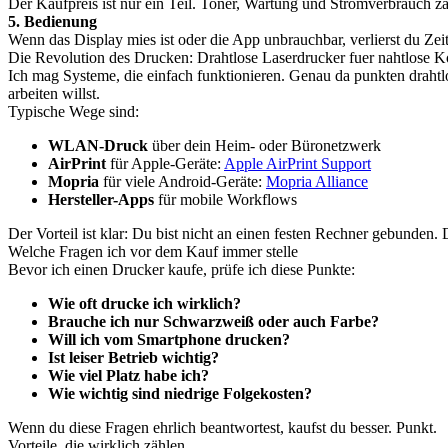
Der Kaufpreis ist nur ein Teil. Toner, Wartung und Stromverbrauch zäh
5. Bedienung
Wenn das Display mies ist oder die App unbrauchbar, verlierst du Zeit
Die Revolution des Drucken: Drahtlose Laserdrucker fuer nahtlose Ko
Ich mag Systeme, die einfach funktionieren. Genau da punkten drahtl
arbeiten willst.
Typische Wege sind:
WLAN-Druck
über dein Heim- oder Büronetzwerk
AirPrint
für Apple-Geräte:
Apple AirPrint Support
Mopria
für viele Android-Geräte:
Mopria Alliance
Hersteller-Apps
für mobile Workflows
Der Vorteil ist klar: Du bist nicht an einen festen Rechner gebunden
Welche Fragen ich vor dem Kauf immer stelle
Bevor ich einen Drucker kaufe, prüfe ich diese Punkte:
Wie oft drucke ich wirklich?
Brauche ich nur Schwarzweiß oder auch Farbe?
Will ich vom Smartphone drucken?
Ist leiser Betrieb wichtig?
Wie viel Platz habe ich?
Wie wichtig sind niedrige Folgekosten?
Wenn du diese Fragen ehrlich beantwortest, kaufst du besser. Punkt.
Vorteile, die wirklich zählen