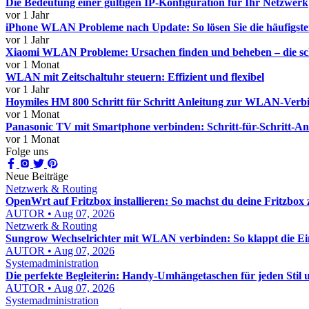
Die Bedeutung einer gültigen IP-Konfiguration für Ihr Netzwerk
vor 1 Jahr
iPhone WLAN Probleme nach Update: So lösen Sie die häufigst
vor 1 Jahr
Xiaomi WLAN Probleme: Ursachen finden und beheben – die sch
vor 1 Monat
WLAN mit Zeitschaltuhr steuern: Effizient und flexibel
vor 1 Jahr
Hoymiles HM 800 Schritt für Schritt Anleitung zur WLAN-Verbin
vor 1 Monat
Panasonic TV mit Smartphone verbinden: Schritt-für-Schritt-An
vor 1 Monat
Folge uns
Neue Beiträge
Netzwerk & Routing
OpenWrt auf Fritzbox installieren: So machst du deine Fritzbox 
AUTOR • Aug 07, 2026
Netzwerk & Routing
Sungrow Wechselrichter mit WLAN verbinden: So klappt die Einr
AUTOR • Aug 07, 2026
Systemadministration
Die perfekte Begleiterin: Handy-Umhängetaschen für jeden Stil 
AUTOR • Aug 07, 2026
Systemadministration