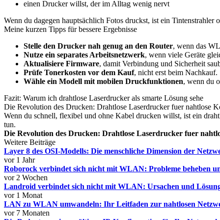
einen Drucker willst, der im Alltag wenig nervt
Wenn du dagegen hauptsächlich Fotos druckst, ist ein Tintenstrahler 
Meine kurzen Tipps für bessere Ergebnisse
Stelle den Drucker nah genug an den Router
, wenn das WL
Nutze ein separates Arbeitsnetzwerk
, wenn viele Geräte glei
Aktualisiere Firmware
, damit Verbindung und Sicherheit saub
Prüfe Tonerkosten vor dem Kauf
, nicht erst beim Nachkauf.
Wähle ein Modell mit mobilen Druckfunktionen
, wenn du o
Fazit: Warum ich drahtlose Laserdrucker als smarte Lösung sehe
Die Revolution des Drucken: Drahtlose Laserdrucker fuer nahtlose Konne
Wenn du schnell, flexibel und ohne Kabel drucken willst, ist ein drah
tun.
Die Revolution des Drucken: Drahtlose Laserdrucker fuer nahtlo
Weitere Beiträge
Layer 8 des OSI-Modells: Die menschliche Dimension der Netzw
vor 1 Jahr
Roborock verbindet sich nicht mit WLAN: Probleme beheben u
vor 2 Wochen
Landroid verbindet sich nicht mit WLAN: Ursachen und Lösunge
vor 1 Monat
LAN zu WLAN umwandeln: Ihr Leitfaden zur nahtlosen Netzw
vor 7 Monaten