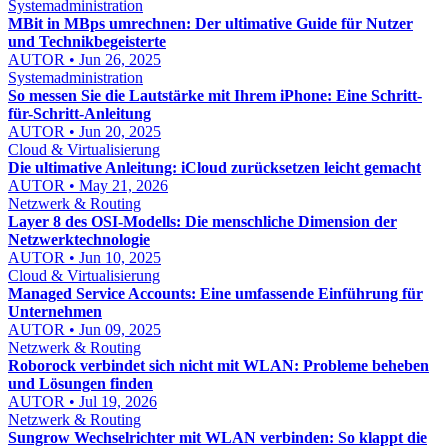
Systemadministration
MBit in MBps umrechnen: Der ultimative Guide für Nutzer
und Technikbegeisterte
AUTOR • Jun 26, 2025
Systemadministration
So messen Sie die Lautstärke mit Ihrem iPhone: Eine Schritt-
für-Schritt-Anleitung
AUTOR • Jun 20, 2025
Cloud & Virtualisierung
Die ultimative Anleitung: iCloud zurücksetzen leicht gemacht
AUTOR • May 21, 2026
Netzwerk & Routing
Layer 8 des OSI-Modells: Die menschliche Dimension der
Netzwerktechnologie
AUTOR • Jun 10, 2025
Cloud & Virtualisierung
Managed Service Accounts: Eine umfassende Einführung für
Unternehmen
AUTOR • Jun 09, 2025
Netzwerk & Routing
Roborock verbindet sich nicht mit WLAN: Probleme beheben
und Lösungen finden
AUTOR • Jul 19, 2026
Netzwerk & Routing
Sungrow Wechselrichter mit WLAN verbinden: So klappt die