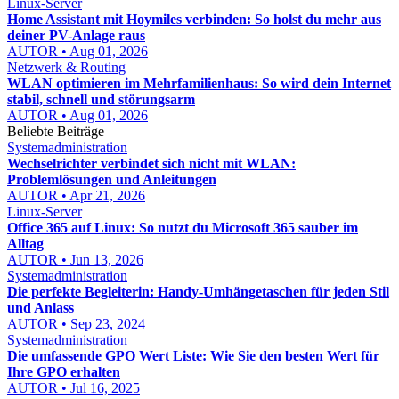
Linux-Server
Home Assistant mit Hoymiles verbinden: So holst du mehr aus
deiner PV-Anlage raus
AUTOR • Aug 01, 2026
Netzwerk & Routing
WLAN optimieren im Mehrfamilienhaus: So wird dein Internet
stabil, schnell und störungsarm
AUTOR • Aug 01, 2026
Beliebte Beiträge
Systemadministration
Wechselrichter verbindet sich nicht mit WLAN:
Problemlösungen und Anleitungen
AUTOR • Apr 21, 2026
Linux-Server
Office 365 auf Linux: So nutzt du Microsoft 365 sauber im
Alltag
AUTOR • Jun 13, 2026
Systemadministration
Die perfekte Begleiterin: Handy-Umhängetaschen für jeden Stil
und Anlass
AUTOR • Sep 23, 2024
Systemadministration
Die umfassende GPO Wert Liste: Wie Sie den besten Wert für
Ihre GPO erhalten
AUTOR • Jul 16, 2025