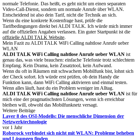
normale Telefonie. Das heißt, es geht nicht um einen separaten
Video-Call-Dienst, sondern um normale Anrufe über WLAN.
Entscheidend ist also dein Tarif, nicht die Technik an sich.
Wenn du eine konkrete Kostenfrage hast, prüfe die
Tarifbedingungen direkt bei ALDI TALK. Ich würde mich immer
auf die offiziellen Angaben verlassen. Ein guter Startpunkt ist die
offizielle ALDI TALK Website
.
Mein Fazit zu ALDI TALK WiFi Calling nahtlose Anrufe ueber
WLAN
ALDI TALK WiFi Calling nahtlose Anrufe ueber WLAN
ist
genau das, was viele brauchen: einfache Telefonie trotz schlechtem
Empfang. Kein Drama, kein Zusatztool, kein Aufwand.
Wenn du oft in Räumen mit schwachem Mobilfunk bist, lohnt sich
der Check sofort. Ich würde erst prüfen, ob dein Handy die
Funktion kann, dann WiFi Calling aktivieren und einmal testen.
Wenn alles läuft, hast du ein Problem weniger im Alltag.
ALDI TALK WiFi Calling nahtlose Anrufe ueber WLAN
ist für
mich eine der pragmatischsten Lösungen, wenn ich erreichbar
bleiben will, obwohl das Mobilfunknetz versagt.
Weitere Beiträge
Layer 8 des OSI-Modells: Die menschliche Dimension der
Netzwerktechnologie
vor 1 Jahr
Roborock verbindet sich nicht mit WLAN: Probleme beheben
und Lösungen finden