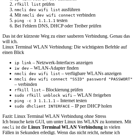
prüfen
rfkill list
ausführen
nmcli dev wifi list
Mit
verbinden
nmcli dev wifi connect
testen
ping -c 3 1.1.1.1
Bei Fehlern DNS, DHCP oder Treiber prüfen
Das ist der kürzeste Weg zu einer sauberen Verbindung. Genau das
will ich.
Linux Terminal WLAN Verbindung: Die wichtigsten Befehle auf
einen Blick
– Netzwerk-Interfaces anzeigen
ip link
– WLAN-Adapter finden
iw dev
– verfügbare WLANs anzeigen
nmcli dev wifi list
nmcli dev wifi connect "SSID" password "PASSWORT"
– verbinden
– Blockierung prüfen
rfkill list
– WLAN freigeben
sudo rfkill unblock wifi
– Internet testen
ping -c 3 1.1.1.1
– IP per DHCP holen
sudo dhclient INTERFACE
Fazit: Linux Terminal WLAN Verbindung ohne Stress
Ich brauche kein GUI, um unter Linux ins WLAN zu kommen. Mit
ist die
Linux Terminal WLAN Verbindung
in vielen
nmcli
Fällen in Sekunden erledigt. Wenn das nicht reicht, nehme ich