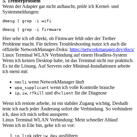
5. Treiberproblem
Wenn der Adapter gar nicht auftaucht, prüfe ich Kernel- und
Systemmeldungen:
dmesg | grep -i wifi
dmesg | grep -i firmware
Hier sehe ich oft direkt, ob Firmware fehlt oder der Treiber
Probleme macht. Für tieferes Troubleshooting nutze ich auch die
offizielle NetworkManager-Doku:
https://networkmanager.dev/docs/
Linux Terminal WLAN Verbindung auf einem Headless-System
Wenn ich keinen Desktop habe, ist das Terminal nicht nur praktisch.
Es ist die Lösung. Auf Servern oder Minimal-Installationen arbeite
ich meist mit:
wenn NetworkManager läuft
nmcli
wenn ich volle Kontrolle brauche
wpa_supplicant
,
,
und
für die Diagnose
ip
iw
rfkill
dhclient
Wenn ich remote arbeite, ist ein stabiler Zugang wichtig. Deshalb
teste ich nach jeder Änderung sofort die Verbindung. So verhindere
ich, dass ich mich selbst aussperre.
Linux Terminal WLAN Verbindung: Mein schneller Ablauf
Wenn ich in Eile bin, gehe ich so vor:
oder
ausführen
ip link
iw dev