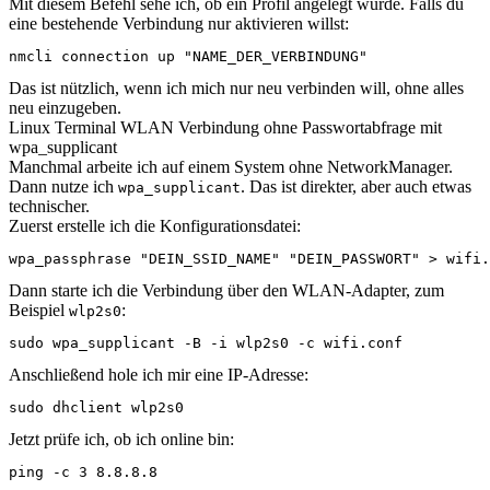
Mit diesem Befehl sehe ich, ob ein Profil angelegt wurde. Falls du
eine bestehende Verbindung nur aktivieren willst:
nmcli connection up "NAME_DER_VERBINDUNG"
Das ist nützlich, wenn ich mich nur neu verbinden will, ohne alles
neu einzugeben.
Linux Terminal WLAN Verbindung ohne Passwortabfrage mit
wpa_supplicant
Manchmal arbeite ich auf einem System ohne NetworkManager.
Dann nutze ich
. Das ist direkter, aber auch etwas
wpa_supplicant
technischer.
Zuerst erstelle ich die Konfigurationsdatei:
wpa_passphrase "DEIN_SSID_NAME" "DEIN_PASSWORT" > wifi.
Dann starte ich die Verbindung über den WLAN-Adapter, zum
Beispiel
:
wlp2s0
sudo wpa_supplicant -B -i wlp2s0 -c wifi.conf
Anschließend hole ich mir eine IP-Adresse:
sudo dhclient wlp2s0
Jetzt prüfe ich, ob ich online bin:
ping -c 3 8.8.8.8