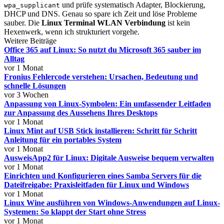
und prüfe systematisch Adapter, Blockierung,
wpa_supplicant
DHCP und DNS. Genau so spare ich Zeit und löse Probleme
sauber. Die
Linux Terminal WLAN Verbindung
ist kein
Hexenwerk, wenn ich strukturiert vorgehe.
Weitere Beiträge
Office 365 auf Linux: So nutzt du Microsoft 365 sauber im
Alltag
vor 1 Monat
Fronius Fehlercode verstehen: Ursachen, Bedeutung und
schnelle Lösungen
vor 3 Wochen
Anpassung von Linux-Symbolen: Ein umfassender Leitfaden
zur Anpassung des Aussehens Ihres Desktops
vor 1 Monat
Linux Mint auf USB Stick installieren: Schritt für Schritt
Anleitung für ein portables System
vor 1 Monat
AusweisApp2 für Linux: Digitale Ausweise bequem verwalten
vor 1 Monat
Einrichten und Konfigurieren eines Samba Servers für die
Dateifreigabe: Praxisleitfaden für Linux und Windows
vor 1 Monat
Linux Wine ausführen von Windows-Anwendungen auf Linux-
Systemen: So klappt der Start ohne Stress
vor 1 Monat