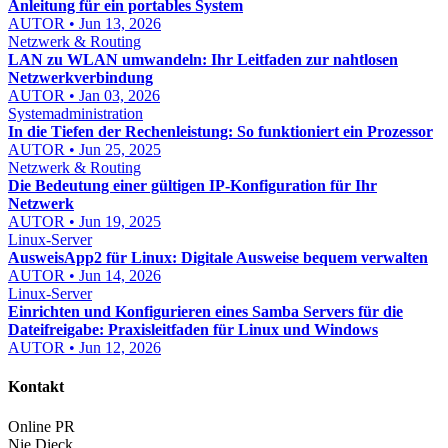
Anleitung für ein portables System
AUTOR • Jun 13, 2026
Netzwerk & Routing
LAN zu WLAN umwandeln: Ihr Leitfaden zur nahtlosen
Netzwerkverbindung
AUTOR • Jan 03, 2026
Systemadministration
In die Tiefen der Rechenleistung: So funktioniert ein Prozessor
AUTOR • Jun 25, 2025
Netzwerk & Routing
Die Bedeutung einer gültigen IP-Konfiguration für Ihr
Netzwerk
AUTOR • Jun 19, 2025
Linux-Server
AusweisApp2 für Linux: Digitale Ausweise bequem verwalten
AUTOR • Jun 14, 2026
Linux-Server
Einrichten und Konfigurieren eines Samba Servers für die
Dateifreigabe: Praxisleitfaden für Linux und Windows
AUTOR • Jun 12, 2026
Kontakt
Online PR
Nie Dieck