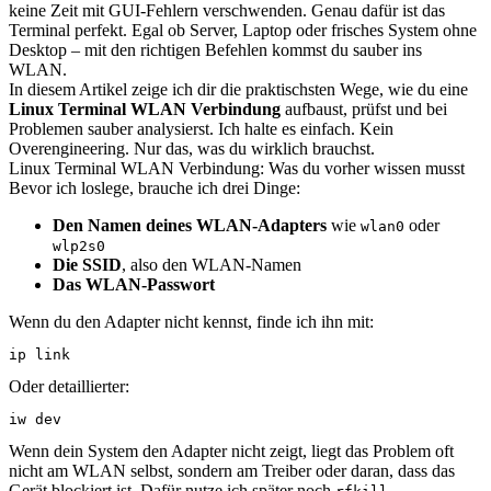
keine Zeit mit GUI-Fehlern verschwenden. Genau dafür ist das
Terminal perfekt. Egal ob Server, Laptop oder frisches System ohne
Desktop – mit den richtigen Befehlen kommst du sauber ins
WLAN.
In diesem Artikel zeige ich dir die praktischsten Wege, wie du eine
Linux Terminal WLAN Verbindung
aufbaust, prüfst und bei
Problemen sauber analysierst. Ich halte es einfach. Kein
Overengineering. Nur das, was du wirklich brauchst.
Linux Terminal WLAN Verbindung: Was du vorher wissen musst
Bevor ich loslege, brauche ich drei Dinge:
Den Namen deines WLAN-Adapters
wie
oder
wlan0
wlp2s0
Die SSID
, also den WLAN-Namen
Das WLAN-Passwort
Wenn du den Adapter nicht kennst, finde ich ihn mit:
ip link
Oder detaillierter:
iw dev
Wenn dein System den Adapter nicht zeigt, liegt das Problem oft
nicht am WLAN selbst, sondern am Treiber oder daran, dass das
Gerät blockiert ist. Dafür nutze ich später noch
.