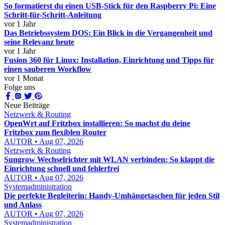
So formatierst du einen USB-Stick für den Raspberry Pi: Eine
Schritt-für-Schritt-Anleitung
vor 1 Jahr
Das Betriebssystem DOS: Ein Blick in die Vergangenheit und
seine Relevanz heute
vor 1 Jahr
Fusion 360 für Linux: Installation, Einrichtung und Tipps für
einen sauberen Workflow
vor 1 Monat
Folge uns
Neue Beiträge
Netzwerk & Routing
OpenWrt auf Fritzbox installieren: So machst du deine
Fritzbox zum flexiblen Router
AUTOR • Aug 07, 2026
Netzwerk & Routing
Sungrow Wechselrichter mit WLAN verbinden: So klappt die
Einrichtung schnell und fehlerfrei
AUTOR • Aug 07, 2026
Systemadministration
Die perfekte Begleiterin: Handy-Umhängetaschen für jeden Stil
und Anlass
AUTOR • Aug 07, 2026
Systemadministration