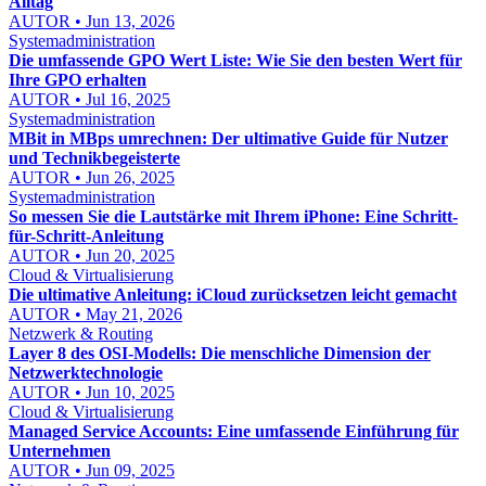
Alltag
AUTOR • Jun 13, 2026
Systemadministration
Die umfassende GPO Wert Liste: Wie Sie den besten Wert für
Ihre GPO erhalten
AUTOR • Jul 16, 2025
Systemadministration
MBit in MBps umrechnen: Der ultimative Guide für Nutzer
und Technikbegeisterte
AUTOR • Jun 26, 2025
Systemadministration
So messen Sie die Lautstärke mit Ihrem iPhone: Eine Schritt-
für-Schritt-Anleitung
AUTOR • Jun 20, 2025
Cloud & Virtualisierung
Die ultimative Anleitung: iCloud zurücksetzen leicht gemacht
AUTOR • May 21, 2026
Netzwerk & Routing
Layer 8 des OSI-Modells: Die menschliche Dimension der
Netzwerktechnologie
AUTOR • Jun 10, 2025
Cloud & Virtualisierung
Managed Service Accounts: Eine umfassende Einführung für
Unternehmen
AUTOR • Jun 09, 2025