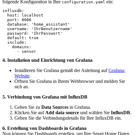
folgende Konfiguration in Ihre
ein:
configuration.yaml
influxdb:

  host: localhost

  port: 8086

  database: 'home_assistant'

  username: 'IhrBenutzername'

  password: 'IhrPasswort'

  default: true

  include:

    domains:

4. Installation und Einrichtung von Grafana
Installieren Sie Grafana gemäß der Anleitung auf
Grafana-
Website
.
Öffnen Sie Grafana in Ihrem Webbrowser und melden Sie
sich an.
5. Verbindung von Grafana mit InfluxDB
Gehen Sie zu
Data Sources
in Grafana.
Klicken Sie auf
Add data source
und wählen Sie
InfluxDB
.
Geben Sie die Verbindungsdetails für Ihre InfluxDB ein.
6. Erstellung von Dashboards in Grafana
Nun können Sie Dashboards erstellen, um Ihre Smart Home Daten