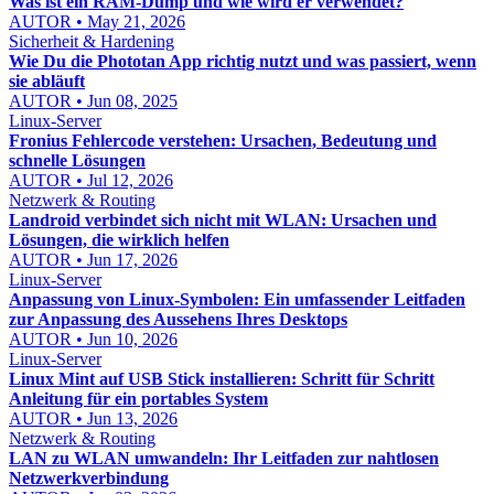
Was ist ein RAM-Dump und wie wird er verwendet?
AUTOR • May 21, 2026
Sicherheit & Hardening
Wie Du die Phototan App richtig nutzt und was passiert, wenn
sie abläuft
AUTOR • Jun 08, 2025
Linux-Server
Fronius Fehlercode verstehen: Ursachen, Bedeutung und
schnelle Lösungen
AUTOR • Jul 12, 2026
Netzwerk & Routing
Landroid verbindet sich nicht mit WLAN: Ursachen und
Lösungen, die wirklich helfen
AUTOR • Jun 17, 2026
Linux-Server
Anpassung von Linux-Symbolen: Ein umfassender Leitfaden
zur Anpassung des Aussehens Ihres Desktops
AUTOR • Jun 10, 2026
Linux-Server
Linux Mint auf USB Stick installieren: Schritt für Schritt
Anleitung für ein portables System
AUTOR • Jun 13, 2026
Netzwerk & Routing
LAN zu WLAN umwandeln: Ihr Leitfaden zur nahtlosen
Netzwerkverbindung