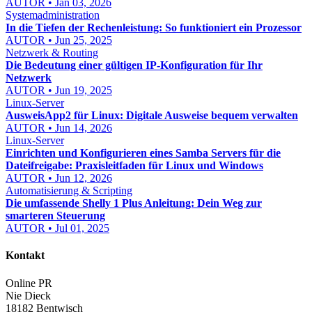
AUTOR • Jan 03, 2026
Systemadministration
In die Tiefen der Rechenleistung: So funktioniert ein Prozessor
AUTOR • Jun 25, 2025
Netzwerk & Routing
Die Bedeutung einer gültigen IP-Konfiguration für Ihr
Netzwerk
AUTOR • Jun 19, 2025
Linux-Server
AusweisApp2 für Linux: Digitale Ausweise bequem verwalten
AUTOR • Jun 14, 2026
Linux-Server
Einrichten und Konfigurieren eines Samba Servers für die
Dateifreigabe: Praxisleitfaden für Linux und Windows
AUTOR • Jun 12, 2026
Automatisierung & Scripting
Die umfassende Shelly 1 Plus Anleitung: Dein Weg zur
smarteren Steuerung
AUTOR • Jul 01, 2025
Kontakt
Online PR
Nie Dieck
18182 Bentwisch