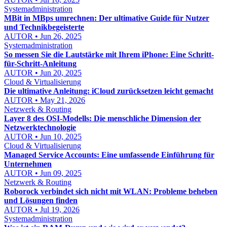
Systemadministration
MBit in MBps umrechnen: Der ultimative Guide für Nutzer
und Technikbegeisterte
AUTOR • Jun 26, 2025
Systemadministration
So messen Sie die Lautstärke mit Ihrem iPhone: Eine Schritt-
für-Schritt-Anleitung
AUTOR • Jun 20, 2025
Cloud & Virtualisierung
Die ultimative Anleitung: iCloud zurücksetzen leicht gemacht
AUTOR • May 21, 2026
Netzwerk & Routing
Layer 8 des OSI-Modells: Die menschliche Dimension der
Netzwerktechnologie
AUTOR • Jun 10, 2025
Cloud & Virtualisierung
Managed Service Accounts: Eine umfassende Einführung für
Unternehmen
AUTOR • Jun 09, 2025
Netzwerk & Routing
Roborock verbindet sich nicht mit WLAN: Probleme beheben
und Lösungen finden
AUTOR • Jul 19, 2026
Systemadministration