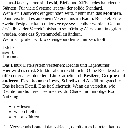
Linux-Dateisysteme sind
ext4
,
Btrfs
und
XFS
. Jedes hat eigene
Stärken. Für viele Systeme ist ext4 der solide Standard.
Wenn ein Laufwerk eingebunden wird, nennt man das
Mounten
.
Dann erscheint es an einem Verzeichnis im Baum. Beispiel: Eine
zweite Festplatte kann unter
sichtbar werden. Genau
/mnt/data
deshalb ist der Verzeichnisbaum so mächtig: Alles kann integriert
werden, ohne das Systemmodell zu ändern.
Wenn ich prüfen will, was eingebunden ist, nutze ich oft:
lsblk

mount

findmnt
Das Linux Dateisystem verstehen: Rechte und Eigentümer
Hier wird es ernst. Struktur allein reicht nicht. Ohne Rechte ist alles
offen oder alles blockiert. Linux arbeitet mit
Besitzer
,
Gruppe
und
anderen
. Dazu kommen Lese-, Schreib- und Ausführungsrechte.
Das ist kein Detail. Das ist Sicherheit. Wenn du verstehst, wie
Rechte funktionieren, vermeidest du Chaos und unnötige Root-
Nutzung.
r
= lesen
w
= schreiben
x
= ausführen
Ein Verzeichnis braucht das
-Recht, damit du es betreten kannst.
x