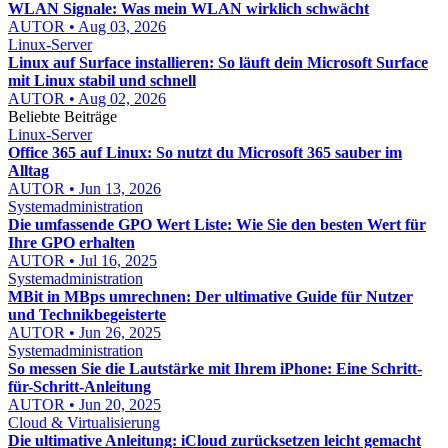
WLAN Signale: Was mein WLAN wirklich schwächt
AUTOR • Aug 03, 2026
Linux-Server
Linux auf Surface installieren: So läuft dein Microsoft Surface
mit Linux stabil und schnell
AUTOR • Aug 02, 2026
Beliebte Beiträge
Linux-Server
Office 365 auf Linux: So nutzt du Microsoft 365 sauber im
Alltag
AUTOR • Jun 13, 2026
Systemadministration
Die umfassende GPO Wert Liste: Wie Sie den besten Wert für
Ihre GPO erhalten
AUTOR • Jul 16, 2025
Systemadministration
MBit in MBps umrechnen: Der ultimative Guide für Nutzer
und Technikbegeisterte
AUTOR • Jun 26, 2025
Systemadministration
So messen Sie die Lautstärke mit Ihrem iPhone: Eine Schritt-
für-Schritt-Anleitung
AUTOR • Jun 20, 2025
Cloud & Virtualisierung
Die ultimative Anleitung: iCloud zurücksetzen leicht gemacht