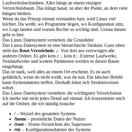
Laufwerksbuchstaben. Alles hängt an einem einzigen
Verzeichnisbaum. Das klingt banal, ist aber der Punkt, an dem viele
hängen bleiben.
Wenn du das Prinzip einmal verstanden hast, wird Linux viel
leichter. Du weißt, wo Programme liegen, wo Konfiguration sitzt,
wo Logs landen und warum Rechte so wichtig sind. Genau darum
geht es hier.
Das Linux Dateisystem verstehen: die Grundidee
Das Linux-Dateisystem ist eine hierarchische Struktur. Ganz oben
steht das
Root-Verzeichnis
:
. Von dort aus verzweigen alle
/
anderen Ordner. Es gibt kein
, kein
. Externe Laufwerke,
C:
D:
Netzlaufwerke und weitere Partitionen werden in diesen Baum
eingehängt.
Das ist stark, weil alles an einem Ort erscheint. Es ist auch
gefährlich, wenn du nicht weißt, was du tust. Ein falscher Befehl
kann Systemdateien treffen. Deshalb lohnt sich Strukturwissen
sofort.
Das Linux Dateisystem verstehen: die wichtigsten Verzeichnisse
Ich merke mir nicht jedes Detail auf einmal. Ich konzentriere mich
auf die Ordner, die ich ständig brauche:
/
– Wurzel des gesamten Systems
/home
– persönliche Daten der Nutzer
/root
– Home-Verzeichnis des Superusers
/etc
– Konfigurationsdateien des Systems