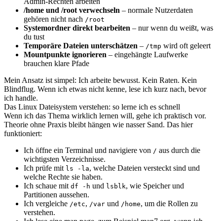
Admin-Rechten arbeiten
/home und /root verwechseln
– normale Nutzerdaten
gehören nicht nach
/root
Systemordner direkt bearbeiten
– nur wenn du weißt, was
du tust
Temporäre Dateien unterschätzen
–
wird oft geleert
/tmp
Mountpunkte ignorieren
– eingehängte Laufwerke
brauchen klare Pfade
Mein Ansatz ist simpel: Ich arbeite bewusst. Kein Raten. Kein
Blindflug. Wenn ich etwas nicht kenne, lese ich kurz nach, bevor
ich handle.
Das Linux Dateisystem verstehen: so lerne ich es schnell
Wenn ich das Thema wirklich lernen will, gehe ich praktisch vor.
Theorie ohne Praxis bleibt hängen wie nasser Sand. Das hier
funktioniert:
Ich öffne ein Terminal und navigiere von
aus durch die
/
wichtigsten Verzeichnisse.
Ich prüfe mit
, welche Dateien versteckt sind und
ls -la
welche Rechte sie haben.
Ich schaue mit
und
, wie Speicher und
df -h
lsblk
Partitionen aussehen.
Ich vergleiche
,
und
, um die Rollen zu
/etc
/var
/home
verstehen.