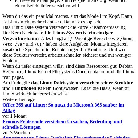
Ich lese eine man page, zum Beispiel
man7.org
, wenn ich
einen Befehl tiefer verstehen will.
Wenn du das ein paar Mal machst, sitzt das Modell im Kopf. Dann
ist Linux nicht mehr chaotisch. Dann ist es logisch.
Das Linux Dateisystem verstehen: die kurze Zusammenfassung
Der Kern ist einfach:
Ein Linux-System ist ein einziger
Verzeichnisbaum
. Alles hängt an
. Wichtige Bereiche wie
,
/
/home
,
und
haben klare Aufgaben. Mounts integrieren
/etc
/var
/usr
zusätzliche Speicherorte. Rechte sorgen für Kontrolle. Und wer
diese Struktur versteht, arbeitet schneller, sicherer und mit weniger
Fehlern.
Wenn du tiefer einsteigen willst, sind diese Ressourcen gut:
Debian
Reference
,
Linux Kernel Filesystems Documentation
und die
Linux
man pages
.
Am Ende gilt:
das Linux Dateisystem verstehen seiner Struktur
und Funktionen
ist kein Bonuswissen. Es ist die Basis, wenn du
Linux wirklich beherrschen willst.
Weitere Beiträge
Office 365 auf Linux: So nutzt du Microsoft 365 sauber im
Alltag
vor 1 Monat
Fronius Fehlercode verstehen: Ursachen, Bedeutung und
schnelle Lösungen
vor 3 Wochen