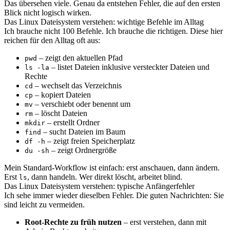
Das übersehen viele. Genau da entstehen Fehler, die auf den ersten
Blick nicht logisch wirken.
Das Linux Dateisystem verstehen: wichtige Befehle im Alltag
Ich brauche nicht 100 Befehle. Ich brauche die richtigen. Diese hier
reichen für den Alltag oft aus:
– zeigt den aktuellen Pfad
pwd
– listet Dateien inklusive versteckter Dateien und
ls -la
Rechte
– wechselt das Verzeichnis
cd
– kopiert Dateien
cp
– verschiebt oder benennt um
mv
– löscht Dateien
rm
– erstellt Ordner
mkdir
– sucht Dateien im Baum
find
– zeigt freien Speicherplatz
df -h
– zeigt Ordnergröße
du -sh
Mein Standard-Workflow ist einfach: erst anschauen, dann ändern.
Erst
, dann handeln. Wer direkt löscht, arbeitet blind.
ls
Das Linux Dateisystem verstehen: typische Anfängerfehler
Ich sehe immer wieder dieselben Fehler. Die guten Nachrichten: Sie
sind leicht zu vermeiden.
Root-Rechte zu früh nutzen
– erst verstehen, dann mit