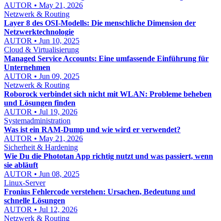
AUTOR • May 21, 2026
Netzwerk & Routing
Layer 8 des OSI-Modells: Die menschliche Dimension der
Netzwerktechnologie
AUTOR • Jun 10, 2025
Cloud & Virtualisierung
Managed Service Accounts: Eine umfassende Einführung für
Unternehmen
AUTOR • Jun 09, 2025
Netzwerk & Routing
Roborock verbindet sich nicht mit WLAN: Probleme beheben
und Lösungen finden
AUTOR • Jul 19, 2026
Systemadministration
Was ist ein RAM-Dump und wie wird er verwendet?
AUTOR • May 21, 2026
Sicherheit & Hardening
Wie Du die Phototan App richtig nutzt und was passiert, wenn
sie abläuft
AUTOR • Jun 08, 2025
Linux-Server
Fronius Fehlercode verstehen: Ursachen, Bedeutung und
schnelle Lösungen
AUTOR • Jul 12, 2026
Netzwerk & Routing