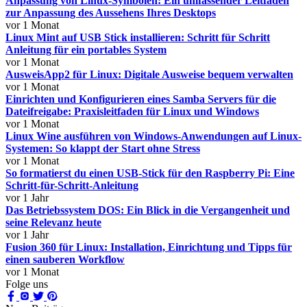
Anpassung von Linux-Symbolen: Ein umfassender Leitfaden
zur Anpassung des Aussehens Ihres Desktops
vor 1 Monat
Linux Mint auf USB Stick installieren: Schritt für Schritt
Anleitung für ein portables System
vor 1 Monat
AusweisApp2 für Linux: Digitale Ausweise bequem verwalten
vor 1 Monat
Einrichten und Konfigurieren eines Samba Servers für die
Dateifreigabe: Praxisleitfaden für Linux und Windows
vor 1 Monat
Linux Wine ausführen von Windows-Anwendungen auf Linux-
Systemen: So klappt der Start ohne Stress
vor 1 Monat
So formatierst du einen USB-Stick für den Raspberry Pi: Eine
Schritt-für-Schritt-Anleitung
vor 1 Jahr
Das Betriebssystem DOS: Ein Blick in die Vergangenheit und
seine Relevanz heute
vor 1 Jahr
Fusion 360 für Linux: Installation, Einrichtung und Tipps für
einen sauberen Workflow
vor 1 Monat
Folge uns