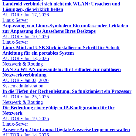
Landroid verbindet sich nicht mit WLAN: Ursachen und
Lösungen, die wirklich helfen
AUTOR • Jun 17, 2026
Linux-Server
Anpassung von Linux-Symbolen: Ein umfassender Leitfaden
zur Anpassung des Aussehens Ihres Desktops
AUTOR • Jun 10, 2026
Linux-Server
Linux Mint auf USB Stick installieren: Schritt für Schritt
Anleitung für ein portables System
AUTOR • Jun 13, 2026
Netzwerk & Routing
LAN zu WLAN umwandeln: Ihr Leitfaden zur nahtlosen
Netzwerkverbindung
AUTOR • Jan 03, 2026
Systemadministration
In die Tiefen der Rechenleistung: So funktioniert ein Prozessor
AUTOR • Jun 25, 2025
Netzwerk & Routing
Die Bedeutung einer gültigen IP-Konfiguration für Ihr
Netzwerk
AUTOR • Jun 19, 2025
Linux-Server
AusweisApp2 für Linux: Digitale Ausweise bequem verwalten
AUTOR • Jun 14, 2026