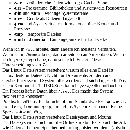
/var
– veränderliche Daten wie Logs, Cache, Spools
/usr
– Programme, Bibliotheken und systemweite Ressourcen
/bin
und
/sbin
– wichtige Systembefehle
/dev
– Geräte als Dateien dargestellt
/proc
und
/sys
– virtuelle Informationen über Kernel und
Prozesse
/tmp
– temporäre Dateien
/mnt
und
/media
– Einhängepunkte für Laufwerke
Wenn ich in
arbeite, dann ändere ich meistens Verhalten.
/etc
Wenn ich in
arbeite, dann arbeite ich an Nutzerdaten. Wenn
/home
ich in
schaue, dann suche ich Fehler. Diese
/var/log
Unterscheidung spart Zeit.
Das Linux Dateisystem verstehen: warum alles eine Datei ist
Linux denkt in Dateien. Nicht nur Dokumente, sondern auch
Geräte, Prozesse und Systeminfos werden als Datei dargestellt. Das
ist ein Kernpunkt. Ein USB-Stick kann in
auftauchen.
/dev/sdb1
Ein Prozess liefert Daten über
. Das macht das System
/proc
flexibel und konsistent.
Praktisch heißt das: Ich brauche oft nur Standardwerkzeuge wie
,
ls
,
,
und
, um tief ins System zu schauen. Keine
cat
less
find
grep
Spezialsoftware nötig.
Das Linux Dateisystem verstehen: Dateisystem und Mounts
Ein Dateisystem ist nicht nur die Ordnerstruktur. Es ist auch die Art,
wie Daten auf einem Speichermedium organisiert werden. Typische