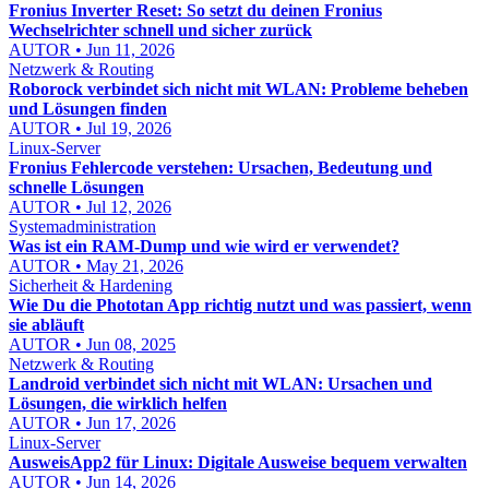
Fronius Inverter Reset: So setzt du deinen Fronius
Wechselrichter schnell und sicher zurück
AUTOR • Jun 11, 2026
Netzwerk & Routing
Roborock verbindet sich nicht mit WLAN: Probleme beheben
und Lösungen finden
AUTOR • Jul 19, 2026
Linux-Server
Fronius Fehlercode verstehen: Ursachen, Bedeutung und
schnelle Lösungen
AUTOR • Jul 12, 2026
Systemadministration
Was ist ein RAM-Dump und wie wird er verwendet?
AUTOR • May 21, 2026
Sicherheit & Hardening
Wie Du die Phototan App richtig nutzt und was passiert, wenn
sie abläuft
AUTOR • Jun 08, 2025
Netzwerk & Routing
Landroid verbindet sich nicht mit WLAN: Ursachen und
Lösungen, die wirklich helfen
AUTOR • Jun 17, 2026
Linux-Server
AusweisApp2 für Linux: Digitale Ausweise bequem verwalten
AUTOR • Jun 14, 2026