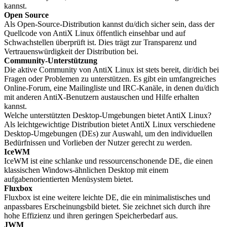
kannst.
Open Source
Als Open-Source-Distribution kannst du/dich sicher sein, dass der
Quellcode von AntiX Linux öffentlich einsehbar und auf
Schwachstellen überprüft ist. Dies trägt zur Transparenz und
Vertrauenswürdigkeit der Distribution bei.
Community-Unterstützung
Die aktive Community von AntiX Linux ist stets bereit, dir/dich bei
Fragen oder Problemen zu unterstützen. Es gibt ein umfangreiches
Online-Forum, eine Mailingliste und IRC-Kanäle, in denen du/dich
mit anderen AntiX-Benutzern austauschen und Hilfe erhalten
kannst.
Welche unterstützten Desktop-Umgebungen bietet AntiX Linux?
Als leichtgewichtige Distribution bietet AntiX Linux verschiedene
Desktop-Umgebungen (DEs) zur Auswahl, um den individuellen
Bedürfnissen und Vorlieben der Nutzer gerecht zu werden.
IceWM
IceWM ist eine schlanke und ressourcenschonende DE, die einen
klassischen Windows-ähnlichen Desktop mit einem
aufgabenorientierten Menüsystem bietet.
Fluxbox
Fluxbox ist eine weitere leichte DE, die ein minimalistisches und
anpassbares Erscheinungsbild bietet. Sie zeichnet sich durch ihre
hohe Effizienz und ihren geringen Speicherbedarf aus.
JWM