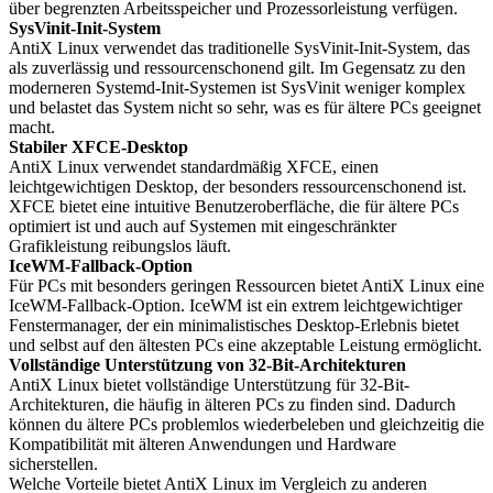
über begrenzten Arbeitsspeicher und Prozessorleistung verfügen.
SysVinit-Init-System
AntiX Linux verwendet das traditionelle SysVinit-Init-System, das
als zuverlässig und ressourcenschonend gilt. Im Gegensatz zu den
moderneren Systemd-Init-Systemen ist SysVinit weniger komplex
und belastet das System nicht so sehr, was es für ältere PCs geeignet
macht.
Stabiler XFCE-Desktop
AntiX Linux verwendet standardmäßig XFCE, einen
leichtgewichtigen Desktop, der besonders ressourcenschonend ist.
XFCE bietet eine intuitive Benutzeroberfläche, die für ältere PCs
optimiert ist und auch auf Systemen mit eingeschränkter
Grafikleistung reibungslos läuft.
IceWM-Fallback-Option
Für PCs mit besonders geringen Ressourcen bietet AntiX Linux eine
IceWM-Fallback-Option. IceWM ist ein extrem leichtgewichtiger
Fenstermanager, der ein minimalistisches Desktop-Erlebnis bietet
und selbst auf den ältesten PCs eine akzeptable Leistung ermöglicht.
Vollständige Unterstützung von 32-Bit-Architekturen
AntiX Linux bietet vollständige Unterstützung für 32-Bit-
Architekturen, die häufig in älteren PCs zu finden sind. Dadurch
können du ältere PCs problemlos wiederbeleben und gleichzeitig die
Kompatibilität mit älteren Anwendungen und Hardware
sicherstellen.
Welche Vorteile bietet AntiX Linux im Vergleich zu anderen