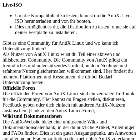
Live-ISO
Um die Kompatibilität zu testen, kannst du die AntiX-Live-
ISO herunterladen und von ihr booten.
Dies ermöglicht es dir, die Distribution zu testen, ohne sie auf
deiner Festplatte zu installieren.
Gibt es eine Community für AntiX Linux und wo kann ich
Unterstützung finden?
Als Nutzer von AntiX Linux wirst du Teil einer aktiven und
hilfsbereiten Community. Die Community von AntiX pflegt ein
freundliches und unterstützendes Umfeld, in dem Neulinge und
erfahrene Nutzer gleichermaßen willkommen sind. Hier findest du
mehrere Plattformen und Ressourcen, die dir bei Bedarf
Unterstützung bieten:
Offizielle Foren
Die offiziellen Foren von AntiX Linux sind ein zentraler Treffpunkt
für die Community. Hier kannst du Fragen stellen, diskutieren,
Feedback geben oder dich einfach mit anderen AntiX-Nutzern
austauschen. [Link zu den AntiX Linux-Foren]
Wiki und Dokumentationen
Die AntiX-Website bietet eine umfassende Wiki- und
Dokumentationsdatenbank, in der du nützliche Artikel, Anleitungen
und FAQs findest. Dies ist ein guter Ausgangspunkt, um Antworten
auf allgemeine Fragen zu finden oder mehr über AntiX zu erfahren.