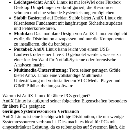
Leichtgewicht:
AntiX Linux ist mit IceWM oder Fluxbox
Desktop-Umgebungen vorkonfiguriert, die Ressourcen
schonen und eine schnelle Systemleistung ermöglichen.
Stabil:
Basierend auf Debian Stable bietet AntiX Linux ein
felsenfestes Fundament mit langfristigen Sicherheitsupdates
und Fehlerkorrekturen.
Modular:
Das modulare Design von AntiX Linux ermöglicht
es dir, die Distribution anzupassen und nur die Komponenten
zu installieren, die du benötigst.
Portabel:
AntiX Linux kann leicht von einem USB-
Laufwerk oder einer Live-CD gebootet werden, was es zu
einer idealen Wahl für Notfall-Systeme oder forensische
Analysen macht.
Multimedia-Unterstützung:
Trotz seiner geringen Größe
bietet AntiX Linux eine vollständige Multimedia-
Unterstützung mit vorinstalliertem VLC Media Player und
GIMP Bildbearbeitungssoftware.
Warum ist AntiX Linux für ältere PCs geeignet?
AntiX Linux ist aufgrund seiner folgenden Eigenschaften besonders
für ältere PCs geeignet:
Geringes Systemressourcen-Verbrauch
AntiX Linux ist eine leichtgewichtige Distribution, die nur wenige
Systemressourcen verbraucht. Dies macht es ideal für PCs mit
eingeschränkter Leistung, da es reibungslos auf Systemen läuft, die