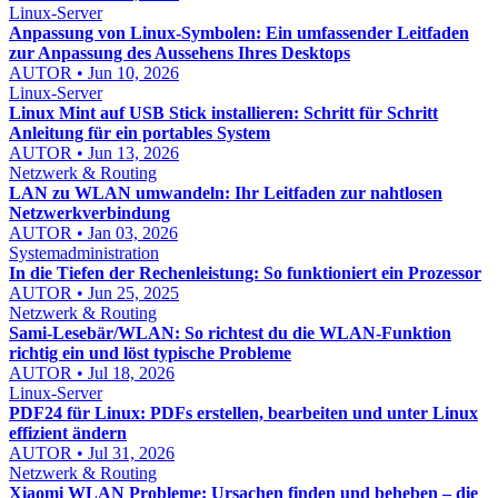
Linux-Server
Anpassung von Linux-Symbolen: Ein umfassender Leitfaden
zur Anpassung des Aussehens Ihres Desktops
AUTOR • Jun 10, 2026
Linux-Server
Linux Mint auf USB Stick installieren: Schritt für Schritt
Anleitung für ein portables System
AUTOR • Jun 13, 2026
Netzwerk & Routing
LAN zu WLAN umwandeln: Ihr Leitfaden zur nahtlosen
Netzwerkverbindung
AUTOR • Jan 03, 2026
Systemadministration
In die Tiefen der Rechenleistung: So funktioniert ein Prozessor
AUTOR • Jun 25, 2025
Netzwerk & Routing
Sami-Lesebär/WLAN: So richtest du die WLAN-Funktion
richtig ein und löst typische Probleme
AUTOR • Jul 18, 2026
Linux-Server
PDF24 für Linux: PDFs erstellen, bearbeiten und unter Linux
effizient ändern
AUTOR • Jul 31, 2026
Netzwerk & Routing
Xiaomi WLAN Probleme: Ursachen finden und beheben – die