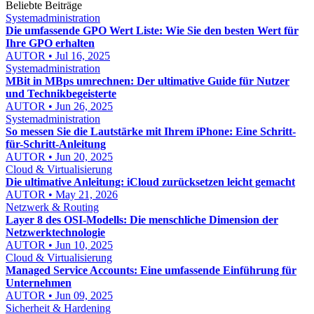
Beliebte Beiträge
Systemadministration
Die umfassende GPO Wert Liste: Wie Sie den besten Wert für
Ihre GPO erhalten
AUTOR • Jul 16, 2025
Systemadministration
MBit in MBps umrechnen: Der ultimative Guide für Nutzer
und Technikbegeisterte
AUTOR • Jun 26, 2025
Systemadministration
So messen Sie die Lautstärke mit Ihrem iPhone: Eine Schritt-
für-Schritt-Anleitung
AUTOR • Jun 20, 2025
Cloud & Virtualisierung
Die ultimative Anleitung: iCloud zurücksetzen leicht gemacht
AUTOR • May 21, 2026
Netzwerk & Routing
Layer 8 des OSI-Modells: Die menschliche Dimension der
Netzwerktechnologie
AUTOR • Jun 10, 2025
Cloud & Virtualisierung
Managed Service Accounts: Eine umfassende Einführung für
Unternehmen
AUTOR • Jun 09, 2025
Sicherheit & Hardening