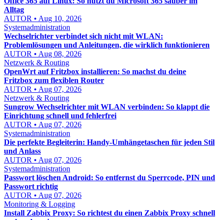
Office 365 auf Linux: So nutzt du Microsoft 365 sauber im
Alltag
AUTOR • Aug 10, 2026
Systemadministration
Wechselrichter verbindet sich nicht mit WLAN:
Problemlösungen und Anleitungen, die wirklich funktionieren
AUTOR • Aug 08, 2026
Netzwerk & Routing
OpenWrt auf Fritzbox installieren: So machst du deine
Fritzbox zum flexiblen Router
AUTOR • Aug 07, 2026
Netzwerk & Routing
Sungrow Wechselrichter mit WLAN verbinden: So klappt die
Einrichtung schnell und fehlerfrei
AUTOR • Aug 07, 2026
Systemadministration
Die perfekte Begleiterin: Handy-Umhängetaschen für jeden Stil
und Anlass
AUTOR • Aug 07, 2026
Systemadministration
Passwort löschen Android: So entfernst du Sperrcode, PIN und
Passwort richtig
AUTOR • Aug 07, 2026
Monitoring & Logging
Install Zabbix Proxy: So richtest du einen Zabbix Proxy schnell