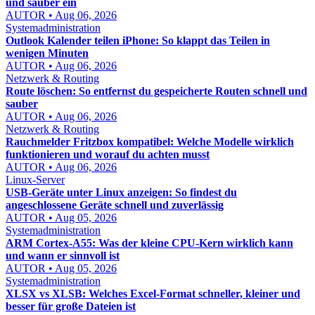
und sauber ein
AUTOR • Aug 06, 2026
Systemadministration
Outlook Kalender teilen iPhone: So klappt das Teilen in
wenigen Minuten
AUTOR • Aug 06, 2026
Netzwerk & Routing
Route löschen: So entfernst du gespeicherte Routen schnell und
sauber
AUTOR • Aug 06, 2026
Netzwerk & Routing
Rauchmelder Fritzbox kompatibel: Welche Modelle wirklich
funktionieren und worauf du achten musst
AUTOR • Aug 06, 2026
Linux-Server
USB-Geräte unter Linux anzeigen: So findest du
angeschlossene Geräte schnell und zuverlässig
AUTOR • Aug 05, 2026
Systemadministration
ARM Cortex-A55: Was der kleine CPU-Kern wirklich kann
und wann er sinnvoll ist
AUTOR • Aug 05, 2026
Systemadministration
XLSX vs XLSB: Welches Excel-Format schneller, kleiner und
besser für große Dateien ist