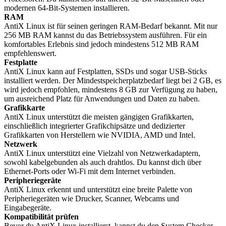
modernen 64-Bit-Systemen installieren.
RAM
AntiX Linux ist für seinen geringen RAM-Bedarf bekannt. Mit nur
256 MB RAM kannst du das Betriebssystem ausführen. Für ein
komfortables Erlebnis sind jedoch mindestens 512 MB RAM
empfehlenswert.
Festplatte
AntiX Linux kann auf Festplatten, SSDs und sogar USB-Sticks
installiert werden. Der Mindestspeicherplatzbedarf liegt bei 2 GB, es
wird jedoch empfohlen, mindestens 8 GB zur Verfügung zu haben,
um ausreichend Platz für Anwendungen und Daten zu haben.
Grafikkarte
AntiX Linux unterstützt die meisten gängigen Grafikkarten,
einschließlich integrierter Grafikchipsätze und dedizierter
Grafikkarten von Herstellern wie NVIDIA, AMD und Intel.
Netzwerk
AntiX Linux unterstützt eine Vielzahl von Netzwerkadaptern,
sowohl kabelgebunden als auch drahtlos. Du kannst dich über
Ethernet-Ports oder Wi-Fi mit dem Internet verbinden.
Peripheriegeräte
AntiX Linux erkennt und unterstützt eine breite Palette von
Peripheriegeräten wie Drucker, Scanner, Webcams und
Eingabegeräte.
Kompatibilität prüfen
Bevor du AntiX Linux installierst, kannst du den System Checker