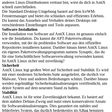
anderen Linux-Distributionen vertraut bist, wirst du dich in AntiX
schnell zurechtfinden.
Die Standard-Desktop-Umgebung basiert auf dem IceWM-
Fenstermanager und bietet ein schlankes und effizientes Erlebnis.
Du kannst das Aussehen und Verhalten deines Desktops mit
verschiedenen Einstellungen und Tools anpassen.
Software-Installation
Die Installation von Software auf AntiX Linux ist genauso einfach
wie die Installation. Du kannst die APT-Paketverwaltung
verwenden, mit der du problemlos Software aus den offiziellen
Repositories installieren kannst. Darüber hinaus bietet AntiX Linux
ein eigenes Paketverwaltungsprogramm namens Synaptic, das du
für eine fortschrittlichere Softwareverwaltung verwenden kannst.
Ist AntiX Linux sicher und zuverlässig?
Sicherheit
AntiX Linux legt großen Wert auf Sicherheit und Stabilität. Es wird
mit einer modernen Sicherheits-Suite ausgeliefert, die du/dich vor
Malware, Viren und anderen Bedrohungen schützt. Darüber hinaus
werden regelmäßige Sicherheitsaktualisierungen veröffentlicht, um
dein/e System auf dem neuesten Stand zu halten.
Stabilität
AntiX Linux ist für seine Zuverlässigkeit bekannt. Es basiert auf
dem stabilen Debian-Zweig und nutzt einen konservativen Ansatz
für Softwareaktualisierungen. Dies garantiert ein stabiles und
fehlerfreies System, das du/dich bedenkenlos im Alltag benutzen