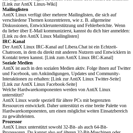
[Link zur AntiX Linux-Wiki]
Mailinglisten
AntiX Linux verfügt über mehrere Mailinglisten, die sich auf
verschiedene Themen konzentrieren, wie z. B. allgemeine
Diskussionen, Entwicklerunterstützung und Fehlerberichte. Wenn
du lieber über E-Mail kommunizierst, kannst du dich hier anmelden:
[Link zu den AntiX Linux Mailinglisten]
IRC-Kanal
Der AntiX Linux IRC-Kanal auf Libera.Chat ist ein Echtzeit-
Chatroom, in dem du direkt mit anderen Nutzern und Entwicklern in
Kontakt treten kannst. [Link zum AntiX Linux IRC-Kanal]
Soziale Medien
AntiX ist auch in den sozialen Medien aktiv. Folge ihnen auf Twitter
und Facebook, um Ankündigungen, Updates und Community-
Interaktionen zu erhalten: [Link zur AntiX Linux Twitter-Seite]
[Link zur AntiX Linux Facebook-Seite]
Welche Hardwarekomponenten werden von AntiX Linux
unterstützt?
AntiX Linux wurde speziell für ältere PCs mit begrenzten
Ressourcen entwickelt. Daher unterstützt es eine breite Palette von
Hardwarekomponenten, um einen möglichst weiten Einsatzbereich
zu gewährleisten.
Prozessor
AntiX Linux unterstützt sowohl 32-Bit- als auch 64-Bit-
Prozessoren. Du kannst also auf älteren 32-Bit-Maschinen oder