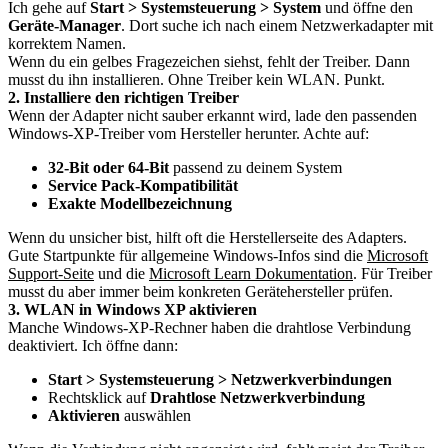
Ich gehe auf
Start > Systemsteuerung > System
und öffne den
Geräte-Manager
. Dort suche ich nach einem Netzwerkadapter mit
korrektem Namen.
Wenn du ein gelbes Fragezeichen siehst, fehlt der Treiber. Dann
musst du ihn installieren. Ohne Treiber kein WLAN. Punkt.
2. Installiere den richtigen Treiber
Wenn der Adapter nicht sauber erkannt wird, lade den passenden
Windows-XP-Treiber vom Hersteller herunter. Achte auf:
32-Bit oder 64-Bit
passend zu deinem System
Service Pack-Kompatibilität
Exakte Modellbezeichnung
Wenn du unsicher bist, hilft oft die Herstellerseite des Adapters.
Gute Startpunkte für allgemeine Windows-Infos sind die
Microsoft
Support-Seite
und die
Microsoft Learn Dokumentation
. Für Treiber
musst du aber immer beim konkreten Gerätehersteller prüfen.
3. WLAN in Windows XP aktivieren
Manche Windows-XP-Rechner haben die drahtlose Verbindung
deaktiviert. Ich öffne dann:
Start > Systemsteuerung > Netzwerkverbindungen
Rechtsklick auf
Drahtlose Netzwerkverbindung
Aktivieren
auswählen