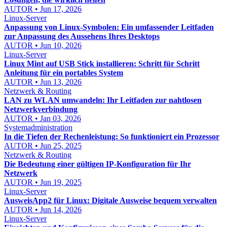
AUTOR • Jun 17, 2026
Linux-Server
Anpassung von Linux-Symbolen: Ein umfassender Leitfaden
zur Anpassung des Aussehens Ihres Desktops
AUTOR • Jun 10, 2026
Linux-Server
Linux Mint auf USB Stick installieren: Schritt für Schritt
Anleitung für ein portables System
AUTOR • Jun 13, 2026
Netzwerk & Routing
LAN zu WLAN umwandeln: Ihr Leitfaden zur nahtlosen
Netzwerkverbindung
AUTOR • Jan 03, 2026
Systemadministration
In die Tiefen der Rechenleistung: So funktioniert ein Prozessor
AUTOR • Jun 25, 2025
Netzwerk & Routing
Die Bedeutung einer gültigen IP-Konfiguration für Ihr
Netzwerk
AUTOR • Jun 19, 2025
Linux-Server
AusweisApp2 für Linux: Digitale Ausweise bequem verwalten
AUTOR • Jun 14, 2026
Linux-Server