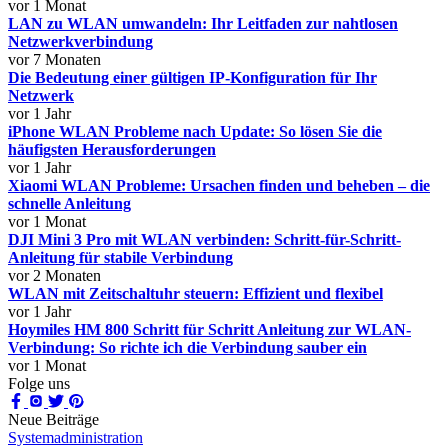
vor 1 Monat
LAN zu WLAN umwandeln: Ihr Leitfaden zur nahtlosen
Netzwerkverbindung
vor 7 Monaten
Die Bedeutung einer gültigen IP-Konfiguration für Ihr
Netzwerk
vor 1 Jahr
iPhone WLAN Probleme nach Update: So lösen Sie die
häufigsten Herausforderungen
vor 1 Jahr
Xiaomi WLAN Probleme: Ursachen finden und beheben – die
schnelle Anleitung
vor 1 Monat
DJI Mini 3 Pro mit WLAN verbinden: Schritt-für-Schritt-
Anleitung für stabile Verbindung
vor 2 Monaten
WLAN mit Zeitschaltuhr steuern: Effizient und flexibel
vor 1 Jahr
Hoymiles HM 800 Schritt für Schritt Anleitung zur WLAN-
Verbindung: So richte ich die Verbindung sauber ein
vor 1 Monat
Folge uns
Neue Beiträge
Systemadministration