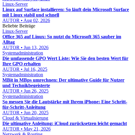
Linux-Server
Linux auf Surface installieren: So läuft dein Microsoft Surface
mit Linux stabil und schnell
AUTOR • Aug 02, 2026
Beliebte Beiträge
Linux-Server
Office 365 auf Linux: So nutzt du Microsoft 365 sauber im
Alltag
AUTOR • Jun 13, 2026
Systemadministration
Die umfassende GPO Wert Liste: Wie Sie den besten Wert für
Ihre GPO erhalten
AUTOR • Jul 16, 2025
Systemadministration
MBit in MBps umrechnen: Der ultimative Guide für Nutzer
und Technikbegeisterte
AUTOR • Jun 26, 2025
Systemadministration
So messen Sie die Lautstärke mit Ihrem iPhone: Eine Schritt-
für-Schritt-Anleitung
AUTOR • Jun 20, 2025
Cloud & Virtualisierung
Die ultimative Anleitung: iCloud zurücksetzen leicht gemacht
AUTOR • May 21, 2026
Netzwerk & Routing