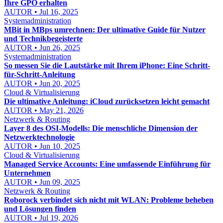
Ihre GPO erhalten
AUTOR • Jul 16, 2025
Systemadministration
MBit in MBps umrechnen: Der ultimative Guide für Nutzer
und Technikbegeisterte
AUTOR • Jun 26, 2025
Systemadministration
So messen Sie die Lautstärke mit Ihrem iPhone: Eine Schritt-
für-Schritt-Anleitung
AUTOR • Jun 20, 2025
Cloud & Virtualisierung
Die ultimative Anleitung: iCloud zurücksetzen leicht gemacht
AUTOR • May 21, 2026
Netzwerk & Routing
Layer 8 des OSI-Modells: Die menschliche Dimension der
Netzwerktechnologie
AUTOR • Jun 10, 2025
Cloud & Virtualisierung
Managed Service Accounts: Eine umfassende Einführung für
Unternehmen
AUTOR • Jun 09, 2025
Netzwerk & Routing
Roborock verbindet sich nicht mit WLAN: Probleme beheben
und Lösungen finden
AUTOR • Jul 19, 2026