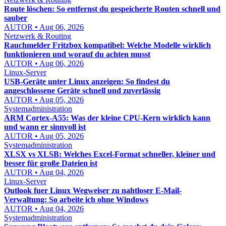
Route löschen: So entfernst du gespeicherte Routen schnell und
sauber
AUTOR • Aug 06, 2026
Netzwerk & Routing
Rauchmelder Fritzbox kompatibel: Welche Modelle wirklich
funktionieren und worauf du achten musst
AUTOR • Aug 06, 2026
Linux-Server
USB-Geräte unter Linux anzeigen: So findest du
angeschlossene Geräte schnell und zuverlässig
AUTOR • Aug 05, 2026
Systemadministration
ARM Cortex-A55: Was der kleine CPU-Kern wirklich kann
und wann er sinnvoll ist
AUTOR • Aug 05, 2026
Systemadministration
XLSX vs XLSB: Welches Excel-Format schneller, kleiner und
besser für große Dateien ist
AUTOR • Aug 04, 2026
Linux-Server
Outlook fuer Linux Wegweiser zu nahtloser E-Mail-
Verwaltung: So arbeite ich ohne Windows
AUTOR • Aug 04, 2026
Systemadministration