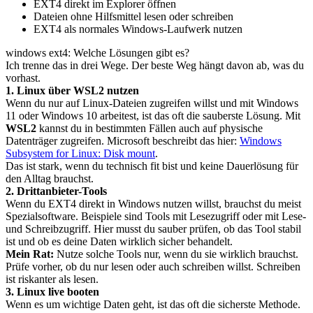
EXT4 direkt im Explorer öffnen
Dateien ohne Hilfsmittel lesen oder schreiben
EXT4 als normales Windows-Laufwerk nutzen
windows ext4: Welche Lösungen gibt es?
Ich trenne das in drei Wege. Der beste Weg hängt davon ab, was du
vorhast.
1. Linux über WSL2 nutzen
Wenn du nur auf Linux-Dateien zugreifen willst und mit Windows
11 oder Windows 10 arbeitest, ist das oft die sauberste Lösung. Mit
WSL2
kannst du in bestimmten Fällen auch auf physische
Datenträger zugreifen. Microsoft beschreibt das hier:
Windows
Subsystem for Linux: Disk mount
.
Das ist stark, wenn du technisch fit bist und keine Dauerlösung für
den Alltag brauchst.
2. Drittanbieter-Tools
Wenn du EXT4 direkt in Windows nutzen willst, brauchst du meist
Spezialsoftware. Beispiele sind Tools mit Lesezugriff oder mit Lese-
und Schreibzugriff. Hier musst du sauber prüfen, ob das Tool stabil
ist und ob es deine Daten wirklich sicher behandelt.
Mein Rat:
Nutze solche Tools nur, wenn du sie wirklich brauchst.
Prüfe vorher, ob du nur lesen oder auch schreiben willst. Schreiben
ist riskanter als lesen.
3. Linux live booten
Wenn es um wichtige Daten geht, ist das oft die sicherste Methode.