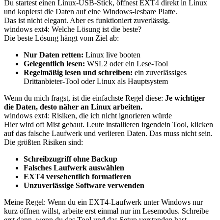
Du startest einen Linux-USB-Stick, öffnest EXT4 direkt in Linux
und kopierst die Daten auf eine Windows-lesbare Platte.
Das ist nicht elegant. Aber es funktioniert zuverlässig.
windows ext4: Welche Lösung ist die beste?
Die beste Lösung hängt vom Ziel ab:
Nur Daten retten:
Linux live booten
Gelegentlich lesen:
WSL2 oder ein Lese-Tool
Regelmäßig lesen und schreiben:
ein zuverlässiges
Drittanbieter-Tool oder Linux als Hauptsystem
Wenn du mich fragst, ist die einfachste Regel diese:
Je wichtiger
die Daten, desto näher an Linux arbeiten.
windows ext4: Risiken, die ich nicht ignorieren würde
Hier wird oft Mist gebaut. Leute installieren irgendein Tool, klicken
auf das falsche Laufwerk und verlieren Daten. Das muss nicht sein.
Die größten Risiken sind:
Schreibzugriff ohne Backup
Falsches Laufwerk auswählen
EXT4 versehentlich formatieren
Unzuverlässige Software verwenden
Meine Regel: Wenn du ein EXT4-Laufwerk unter Windows nur
kurz öffnen willst, arbeite erst einmal nur im Lesemodus. Schreibe
erst dann, wenn du das Tool und das Setup verstanden hast.