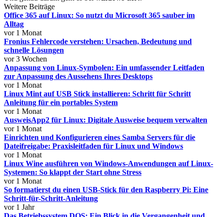
Weitere Beiträge
Office 365 auf Linux: So nutzt du Microsoft 365 sauber im
Alltag
vor 1 Monat
Fronius Fehlercode verstehen: Ursachen, Bedeutung und
schnelle Lösungen
vor 3 Wochen
Anpassung von Linux-Symbolen: Ein umfassender Leitfaden
zur Anpassung des Aussehens Ihres Desktops
vor 1 Monat
Linux Mint auf USB Stick installieren: Schritt für Schritt
Anleitung für ein portables System
vor 1 Monat
AusweisApp2 für Linux: Digitale Ausweise bequem verwalten
vor 1 Monat
Einrichten und Konfigurieren eines Samba Servers für die
Dateifreigabe: Praxisleitfaden für Linux und Windows
vor 1 Monat
Linux Wine ausführen von Windows-Anwendungen auf Linux-
Systemen: So klappt der Start ohne Stress
vor 1 Monat
So formatierst du einen USB-Stick für den Raspberry Pi: Eine
Schritt-für-Schritt-Anleitung
vor 1 Jahr
Das Betriebssystem DOS: Ein Blick in die Vergangenheit und