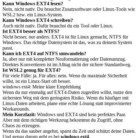
Kann Windows EXT4 lesen?
Nein, nicht nativ. Du brauchst Zusatzsoftware oder Linux-Tools wie
WSL2 bzw. ein Linux-System.
Kann Windows EXT4 schreiben?
Auch nicht nativ. Dafür brauchst du ein Tool oder Linux.
Ist EXT4 besser als NTFS?
Nicht besser, nur anders. EXT4 ist für Linux gemacht, NTFS für
Windows. Das richtige Dateisystem ist das, was zu deinem System
passt.
Kann ich EXT4 auf NTFS umwandeln?
Ja, aber nur mit kompletter Neuformatierung oder Datenumzug.
Direktes Konvertieren ist im Alltag nicht der sichere Standardweg.
Ist WSL2 genug für EXT4?
Für viele Fälle: ja. Für alles: nein. Wenn du maximale Sicherheit
willst, ist ein Linux-Start oft besser.
windows ext4: Meine klare Empfehlung
Wenn du nur einmalig auf EXT4-Daten zugreifen willst, nutze den
sichersten Weg mit dem geringsten Risiko. Wenn du häufiger mit
Linux-Daten arbeitest, plane eine echte Lösung statt improvisierter
Workarounds.
Mein Kurzfazit:
Windows und EXT4 sind kein perfektes Paar.
Aber mit dem richtigen Werkzeug bekommst du Zugriff, ohne
Chaos zu erzeugen.
Wenn du das sauber angehst, sparst du Zeit und schützt deine Daten.
Und genau darum geht es bei
windows ext4
.