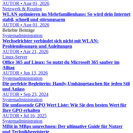
AUTOR • Aug 01, 2026
Netzwerk & Routing
WLAN optimieren im Mehrfamilienhaus: So wird dein Internet
stabil, schnell und störungsarm
AUTOR • Aug 01, 2026
Beliebte Beiträge
Systemadministration
Wechselrichter verbindet sich nicht mit WLAN:
Problemlösungen und Anleitungen
AUTOR • Apr 21, 2026
Linux-Server
Office 365 auf Linux: So nutzt du Microsoft 365 sauber im
Alltag
AUTOR • Jun 13, 2026
Systemadministration
Die perfekte Begleiterin: Handy-Umhängetaschen für jeden Stil
und Anlass
AUTOR • Sep 23, 2024
Systemadministration
Die umfassende GPO Wert Liste: Wie Sie den besten Wert für
Ihre GPO erhalten
AUTOR • Jul 16, 2025
Systemadministration
MBit in MBps umrechnen: Der ultimative Guide für Nutzer
und Technikbegeisterte