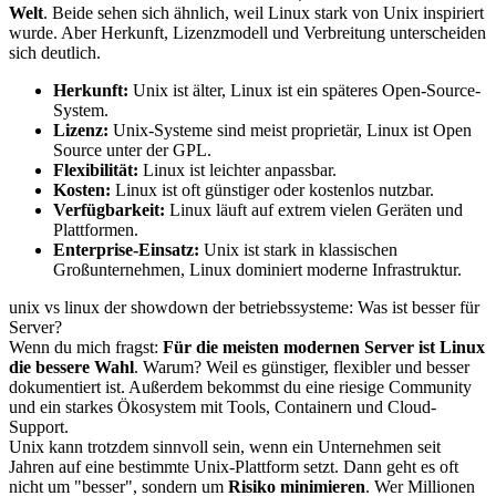
Welt
. Beide sehen sich ähnlich, weil Linux stark von Unix inspiriert
wurde. Aber Herkunft, Lizenzmodell und Verbreitung unterscheiden
sich deutlich.
Herkunft:
Unix ist älter, Linux ist ein späteres Open-Source-
System.
Lizenz:
Unix-Systeme sind meist proprietär, Linux ist Open
Source unter der GPL.
Flexibilität:
Linux ist leichter anpassbar.
Kosten:
Linux ist oft günstiger oder kostenlos nutzbar.
Verfügbarkeit:
Linux läuft auf extrem vielen Geräten und
Plattformen.
Enterprise-Einsatz:
Unix ist stark in klassischen
Großunternehmen, Linux dominiert moderne Infrastruktur.
unix vs linux der showdown der betriebssysteme: Was ist besser für
Server?
Wenn du mich fragst:
Für die meisten modernen Server ist Linux
die bessere Wahl
. Warum? Weil es günstiger, flexibler und besser
dokumentiert ist. Außerdem bekommst du eine riesige Community
und ein starkes Ökosystem mit Tools, Containern und Cloud-
Support.
Unix kann trotzdem sinnvoll sein, wenn ein Unternehmen seit
Jahren auf eine bestimmte Unix-Plattform setzt. Dann geht es oft
nicht um "besser", sondern um
Risiko minimieren
. Wer Millionen