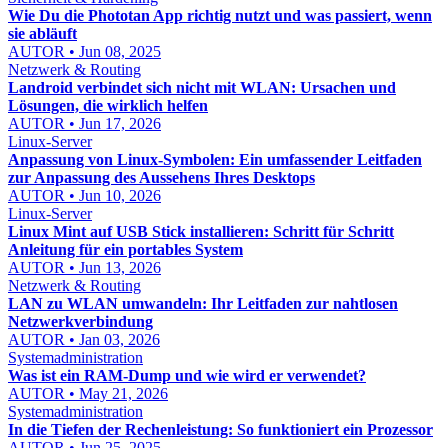
Wie Du die Phototan App richtig nutzt und was passiert, wenn
sie abläuft
AUTOR • Jun 08, 2025
Netzwerk & Routing
Landroid verbindet sich nicht mit WLAN: Ursachen und
Lösungen, die wirklich helfen
AUTOR • Jun 17, 2026
Linux-Server
Anpassung von Linux-Symbolen: Ein umfassender Leitfaden
zur Anpassung des Aussehens Ihres Desktops
AUTOR • Jun 10, 2026
Linux-Server
Linux Mint auf USB Stick installieren: Schritt für Schritt
Anleitung für ein portables System
AUTOR • Jun 13, 2026
Netzwerk & Routing
LAN zu WLAN umwandeln: Ihr Leitfaden zur nahtlosen
Netzwerkverbindung
AUTOR • Jan 03, 2026
Systemadministration
Was ist ein RAM-Dump und wie wird er verwendet?
AUTOR • May 21, 2026
Systemadministration
In die Tiefen der Rechenleistung: So funktioniert ein Prozessor
AUTOR • Jun 25, 2025