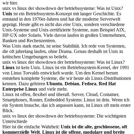
wir hier.
unix vs linux der showdown der betriebssysteme: Was ist Unix?
Unix
ist ein Betriebssystem-Konzept mit langer Geschichte. Es
entstand in den 1970er-Jahren und hat die moderne Serverwelt
geprägt. Heute gibt es nicht
das eine
Unix, sondern verschiedene
Unix-Systeme und Unix-zertifizierte Systeme, zum Beispiel AIX,
HP-UX oder Solaris. Viele davon laufen in großen Unternehmen,
Banken und Rechenzentren.
Was Unix stark macht, ist seine Stabilität. Ich rede von Systemen,
die oft jahrelang laufen, ohne Drama. Genau deshalb ist Unix in
kritischen Umgebungen so beliebt.
unix vs linux der showdown der betriebssysteme: Was ist Linux?
Linux
ist kein Unix. Linux ist ein Betriebssystem-Kernel, der 1991
von Linus Torvalds entwickelt wurde. Um den Kernel herum
entstehen komplette Systeme, die wir heute als Linux-Distributionen
kennen. Dazu gehören
Ubuntu
,
Debian
,
Fedora
,
Red Hat
Enterprise Linux
und viele mehr.
Linux ist offen, flexibel und überall. Server, Cloud, Container,
Smartphones, Router, Embedded Systems: Linux ist drin. Wenn ich
ein System brauche, das ich anpassen kann, ist Linux oft mein erster
Blick.
unix vs linux der showdown der betriebssysteme: Die wichtigsten
Unterschiede
Hier ist die einfache Wahrheit:
Unix ist die alte, geschlossene, oft
kommerzielle Welt
.
Linux ist die offene, modulare und breite