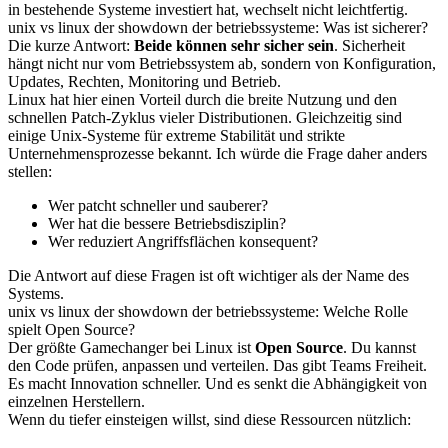
in bestehende Systeme investiert hat, wechselt nicht leichtfertig.
unix vs linux der showdown der betriebssysteme: Was ist sicherer?
Die kurze Antwort:
Beide können sehr sicher sein
. Sicherheit
hängt nicht nur vom Betriebssystem ab, sondern von Konfiguration,
Updates, Rechten, Monitoring und Betrieb.
Linux hat hier einen Vorteil durch die breite Nutzung und den
schnellen Patch-Zyklus vieler Distributionen. Gleichzeitig sind
einige Unix-Systeme für extreme Stabilität und strikte
Unternehmensprozesse bekannt. Ich würde die Frage daher anders
stellen:
Wer patcht schneller und sauberer?
Wer hat die bessere Betriebsdisziplin?
Wer reduziert Angriffsflächen konsequent?
Die Antwort auf diese Fragen ist oft wichtiger als der Name des
Systems.
unix vs linux der showdown der betriebssysteme: Welche Rolle
spielt Open Source?
Der größte Gamechanger bei Linux ist
Open Source
. Du kannst
den Code prüfen, anpassen und verteilen. Das gibt Teams Freiheit.
Es macht Innovation schneller. Und es senkt die Abhängigkeit von
einzelnen Herstellern.
Wenn du tiefer einsteigen willst, sind diese Ressourcen nützlich: