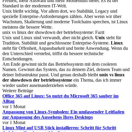
Freiheit, mehr Auswahl und mehr Momentum bietet. Es ist der
Standard in der modernen IT-Welt.
Unix bleibt wichtig. Vor allem dort, wo Stabilität, Legacy und
spezielle Enterprise-Anforderungen zählen. Aber wenn wir über
Wachstum, Skalierung und moderne Toolchains sprechen, ist Linux
meistens die bessere Wette.
unix vs linux der showdown der betriebssysteme: Fazit
Unix und Linux sind verwandt, aber nicht gleich.
Unix
steht für
Tradition, Stabilität und geschlossene Enterprise-Systeme.
Linux
steht für Offenheit, Anpassbarkeit und breite Anwendung. Wenn du
den Unterschied verstehst, triffst du bessere technische
Entscheidungen.
Am Ende gewinnt nicht das Betriebssystem mit dem cooleren
Namen. Gewinnt das System, das zu deinem Ziel, deinem Team und
deiner Infrastruktur passt. Und genau deshalb bleibt
unix vs linux
der showdown der betriebssysteme
ein Thema, das ich immer
wieder sauber auseinanderziehen würde.
Weitere Beiträge
Office 365 auf Linux: So nutzt du Microsoft 365 sauber im
Alltag
vor 1 Monat
Anpassung von Linux-Symbolen: Ein umfassender Leitfaden
zur Anpassung des Aussehens Ihres Desktops
vor 1 Monat
Linux Mint auf USB Stick installieren: Schritt für Schritt