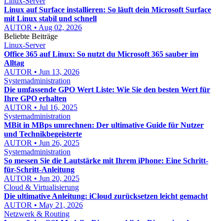
Linux-Server
Linux auf Surface installieren: So läuft dein Microsoft Surface
mit Linux stabil und schnell
AUTOR • Aug 02, 2026
Beliebte Beiträge
Linux-Server
Office 365 auf Linux: So nutzt du Microsoft 365 sauber im
Alltag
AUTOR • Jun 13, 2026
Systemadministration
Die umfassende GPO Wert Liste: Wie Sie den besten Wert für
Ihre GPO erhalten
AUTOR • Jul 16, 2025
Systemadministration
MBit in MBps umrechnen: Der ultimative Guide für Nutzer
und Technikbegeisterte
AUTOR • Jun 26, 2025
Systemadministration
So messen Sie die Lautstärke mit Ihrem iPhone: Eine Schritt-
für-Schritt-Anleitung
AUTOR • Jun 20, 2025
Cloud & Virtualisierung
Die ultimative Anleitung: iCloud zurücksetzen leicht gemacht
AUTOR • May 21, 2026
Netzwerk & Routing