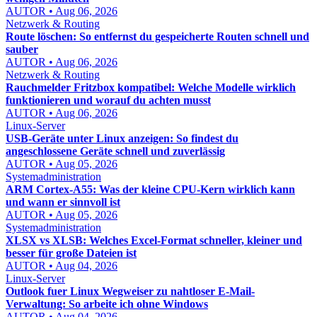
AUTOR • Aug 06, 2026
Netzwerk & Routing
Route löschen: So entfernst du gespeicherte Routen schnell und
sauber
AUTOR • Aug 06, 2026
Netzwerk & Routing
Rauchmelder Fritzbox kompatibel: Welche Modelle wirklich
funktionieren und worauf du achten musst
AUTOR • Aug 06, 2026
Linux-Server
USB-Geräte unter Linux anzeigen: So findest du
angeschlossene Geräte schnell und zuverlässig
AUTOR • Aug 05, 2026
Systemadministration
ARM Cortex-A55: Was der kleine CPU-Kern wirklich kann
und wann er sinnvoll ist
AUTOR • Aug 05, 2026
Systemadministration
XLSX vs XLSB: Welches Excel-Format schneller, kleiner und
besser für große Dateien ist
AUTOR • Aug 04, 2026
Linux-Server
Outlook fuer Linux Wegweiser zu nahtloser E-Mail-
Verwaltung: So arbeite ich ohne Windows
AUTOR • Aug 04, 2026