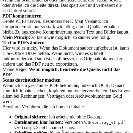
oder drehe ich die Seite direkt. Das spart Zeit und verbessert die
Lesbarkeit sofort.
PDF komprimieren
Große PDFs nerven. Besonders bei E-Mail-Versand. Ich
komprimiere sie nur so stark wie nötig, damit Qualität erhalten
bleibt. Zu aggressive Komprimierung macht Text und Bilder kaputt.
Mein Prinzip:
so klein wie möglich, so sauber wie nötig.
Text in PDFs ändern
Hier wird es tricky. Wenn das Dokument sauber aufgebaut ist, kann
LibreOffice Draw helfen. Wenn nicht, wird es schnell
unkontrollierbar. Dann ist es oft besser, das Originaldokument zu
ändern und das PDF neu zu exportieren.
Meine Regel:
Wenn möglich, bearbeite die Quelle, nicht das
PDF
.
Scans durchsuchbar machen
Wenn ich ein gescanntes PDF bekomme, nutze ich OCR. Danach
kann ich Inhalte suchen, kopieren und weiterverarbeiten. Das ist vor
allem bei Rechnungen, Verträgen oder Archivdokumenten Gold
wert.
Bewährte Verfahren, die ich immer einhalte
Original sichern
: Ich arbeite nie ohne Backup.
Dateinamen klar halten
: Versionen wie
,
vertrag_v1.pdf
sparen Chaos.
vertrag_v2.pdf
Schriften prüfen
: Nach Änderungen immer kontrollieren, ob