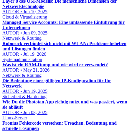
Layer 8 des OSI-Modells: Die menschliche Dimension der
Netzwerktechnologie
AUTOR • Jun 10, 2025
Cloud & Virtualisierung
Managed Service Accounts: Eine umfassende Einführung für
Unternehmen
AUTOR • Jun 09, 2025
Netzwerk & Routing
Roborock verbindet sich nicht mit WLAN: Probleme beheben
und Lösungen finden
AUTOR • Jul 19, 2026
Systemadministration
Was ist ein RAM-Dump und wie wird er verwendet?
AUTOR • May 21, 2026
Netzwerk & Routing
Die Bedeutung einer gültigen IP-Konfiguration für Ihr
Netzwerk
AUTOR • Jun 19, 2025
Sicherheit & Hardening
Wie Du die Phototan App richtig nutzt und was passiert, wenn
sie abläuft
AUTOR • Jun 08, 2025
Linux-Server
Fronius Fehlercode verstehen: Ursachen, Bedeutung und
schnelle Lösungen