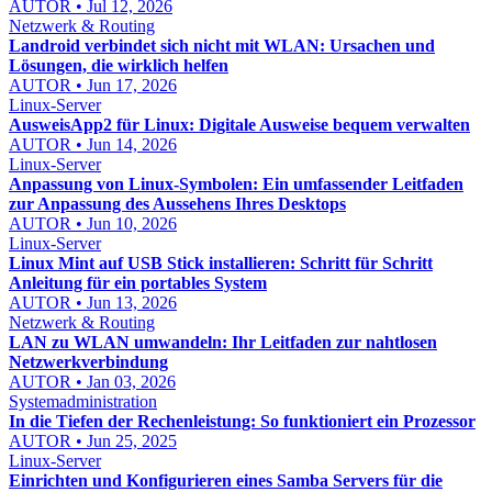
AUTOR • Jul 12, 2026
Netzwerk & Routing
Landroid verbindet sich nicht mit WLAN: Ursachen und
Lösungen, die wirklich helfen
AUTOR • Jun 17, 2026
Linux-Server
AusweisApp2 für Linux: Digitale Ausweise bequem verwalten
AUTOR • Jun 14, 2026
Linux-Server
Anpassung von Linux-Symbolen: Ein umfassender Leitfaden
zur Anpassung des Aussehens Ihres Desktops
AUTOR • Jun 10, 2026
Linux-Server
Linux Mint auf USB Stick installieren: Schritt für Schritt
Anleitung für ein portables System
AUTOR • Jun 13, 2026
Netzwerk & Routing
LAN zu WLAN umwandeln: Ihr Leitfaden zur nahtlosen
Netzwerkverbindung
AUTOR • Jan 03, 2026
Systemadministration
In die Tiefen der Rechenleistung: So funktioniert ein Prozessor
AUTOR • Jun 25, 2025
Linux-Server
Einrichten und Konfigurieren eines Samba Servers für die