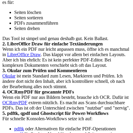
es für:
Seiten löschen
Seiten sortieren
PDFs zusammenführen
Seiten drehen
Das Tool ist simpel und genau deshalb gut. Kein Ballast.
2. LibreOffice Draw für einfache Textänderungen
Wenn ich ein PDF nur leicht anpassen muss, öffne ich es manchmal
in
LibreOffice Draw
. Das klappt vor allem bei einfachen Layouts.
Aber ich bin ehrlich: Es ist kein perfekter PDF-Editor. Bei
komplexen Dokumenten verschiebt sich oft das Layout.
3. Okular zum Prüfen und Kommentieren
Okular
ist mein Standard zum Lesen, Markieren und Prüfen. Ich
ändere dort nicht den Inhalt, aber ich kontrolliere schnell, ob nach
der Bearbeitung alles noch stimmt.
4. OCRmyPDF für gescannte PDFs
Wenn ein PDF nur aus Bildern besteht, brauche ich OCR. Dafür ist
OCRmyPDF
extrem nützlich. Es macht aus Scans durchsuchbare
PDFs. Das ist oft der Unterschied zwischen "nutzbar" und "nervig".
5. pdftk, qpdf und Ghostscript für Power-Workflows
Für schnelle Konsolen-Workflows setze ich auf:
pdftk
oder Alternativen für einfache PDF-Operationen