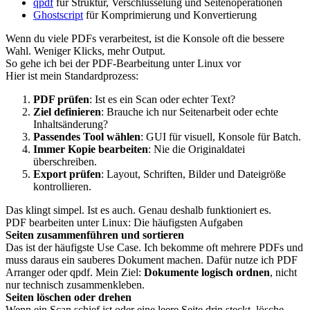
qpdf
für Struktur, Verschlüsselung und Seitenoperationen
Ghostscript
für Komprimierung und Konvertierung
Wenn du viele PDFs verarbeitest, ist die Konsole oft die bessere
Wahl. Weniger Klicks, mehr Output.
So gehe ich bei der PDF-Bearbeitung unter Linux vor
Hier ist mein Standardprozess:
PDF prüfen
: Ist es ein Scan oder echter Text?
Ziel definieren
: Brauche ich nur Seitenarbeit oder echte
Inhaltsänderung?
Passendes Tool wählen
: GUI für visuell, Konsole für Batch.
Immer Kopie bearbeiten
: Nie die Originaldatei
überschreiben.
Export prüfen
: Layout, Schriften, Bilder und Dateigröße
kontrollieren.
Das klingt simpel. Ist es auch. Genau deshalb funktioniert es.
PDF bearbeiten unter Linux: Die häufigsten Aufgaben
Seiten zusammenführen und sortieren
Das ist der häufigste Use Case. Ich bekomme oft mehrere PDFs und
muss daraus ein sauberes Dokument machen. Dafür nutze ich PDF
Arranger oder qpdf. Mein Ziel:
Dokumente logisch ordnen
, nicht
nur technisch zusammenkleben.
Seiten löschen oder drehen
Wenn ein Scan schief ist oder eine leere Seite drin steckt, lösche