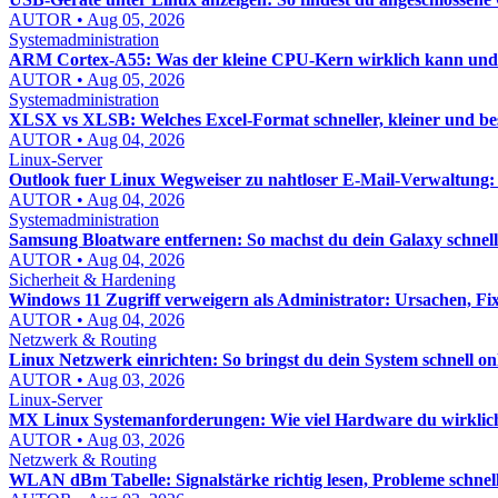
AUTOR • Aug 05, 2026
Systemadministration
ARM Cortex-A55: Was der kleine CPU-Kern wirklich kann und w
AUTOR • Aug 05, 2026
Systemadministration
XLSX vs XLSB: Welches Excel-Format schneller, kleiner und bess
AUTOR • Aug 04, 2026
Linux-Server
Outlook fuer Linux Wegweiser zu nahtloser E-Mail-Verwaltung:
AUTOR • Aug 04, 2026
Systemadministration
Samsung Bloatware entfernen: So machst du dein Galaxy schnel
AUTOR • Aug 04, 2026
Sicherheit & Hardening
Windows 11 Zugriff verweigern als Administrator: Ursachen, Fix
AUTOR • Aug 04, 2026
Netzwerk & Routing
Linux Netzwerk einrichten: So bringst du dein System schnell on
AUTOR • Aug 03, 2026
Linux-Server
MX Linux Systemanforderungen: Wie viel Hardware du wirklic
AUTOR • Aug 03, 2026
Netzwerk & Routing
WLAN dBm Tabelle: Signalstärke richtig lesen, Probleme schnel