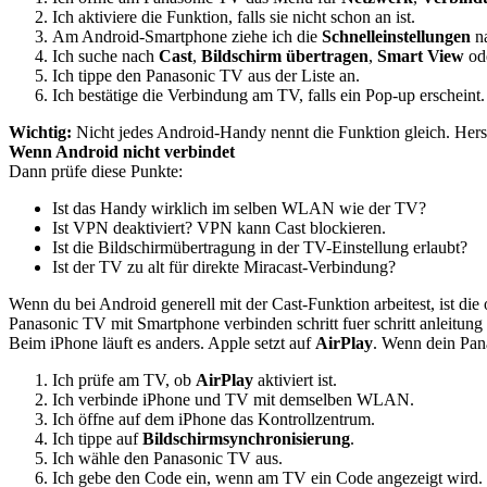
Ich aktiviere die Funktion, falls sie nicht schon an ist.
Am Android-Smartphone ziehe ich die
Schnelleinstellungen
na
Ich suche nach
Cast
,
Bildschirm übertragen
,
Smart View
od
Ich tippe den Panasonic TV aus der Liste an.
Ich bestätige die Verbindung am TV, falls ein Pop-up erscheint.
Wichtig:
Nicht jedes Android-Handy nennt die Funktion gleich. Herst
Wenn Android nicht verbindet
Dann prüfe diese Punkte:
Ist das Handy wirklich im selben WLAN wie der TV?
Ist VPN deaktiviert? VPN kann Cast blockieren.
Ist die Bildschirmübertragung in der TV-Einstellung erlaubt?
Ist der TV zu alt für direkte Miracast-Verbindung?
Wenn du bei Android generell mit der Cast-Funktion arbeitest, ist die 
Panasonic TV mit Smartphone verbinden schritt fuer schritt anleitung
Beim iPhone läuft es anders. Apple setzt auf
AirPlay
. Wenn dein Pana
Ich prüfe am TV, ob
AirPlay
aktiviert ist.
Ich verbinde iPhone und TV mit demselben WLAN.
Ich öffne auf dem iPhone das Kontrollzentrum.
Ich tippe auf
Bildschirmsynchronisierung
.
Ich wähle den Panasonic TV aus.
Ich gebe den Code ein, wenn am TV ein Code angezeigt wird.