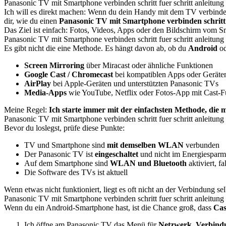
Panasonic TV mit Smartphone verbinden schritt fuer schritt anleitung
Ich will es direkt machen: Wenn du dein Handy mit dem TV verbinden w
dir, wie du einen
Panasonic TV mit Smartphone verbinden schritt f
Das Ziel ist einfach: Fotos, Videos, Apps oder den Bildschirm vo
Panasonic TV mit Smartphone verbinden schritt fuer schritt anleitun
Es gibt nicht die eine Methode. Es hängt davon ab, ob du
Android
o
Screen Mirroring
über Miracast oder ähnliche Funktionen
Google Cast / Chromecast
bei kompatiblen Apps oder Geräte
AirPlay
bei Apple-Geräten und unterstützten Panasonic TVs
Media-Apps
wie YouTube, Netflix oder Fotos-App mit Cast-F
Meine Regel:
Ich starte immer mit der einfachsten Methode, die m
Panasonic TV mit Smartphone verbinden schritt fuer schritt anleitung
Bevor du loslegst, prüfe diese Punkte:
TV und Smartphone sind
mit demselben WLAN
verbunden
Der Panasonic TV ist
eingeschaltet
und nicht im Energiesparm
Auf dem Smartphone sind
WLAN und Bluetooth
aktiviert, fa
Die Software des TVs ist aktuell
Wenn etwas nicht funktioniert, liegt es oft nicht an der Verbindung se
Panasonic TV mit Smartphone verbinden schritt fuer schritt anleitun
Wenn du ein Android-Smartphone hast, ist die Chance groß, dass
Cas
Ich öffne am Panasonic TV das Menü für
Netzwerk
,
Verbind