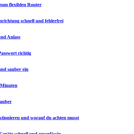
zum flexiblen Router
ichtung schnell und fehlerfrei
und Anlass
asswort richtig
und sauber ein
n Minuten
sauber
ktionieren und worauf du achten musst
Geräte schnell und zuverlässig