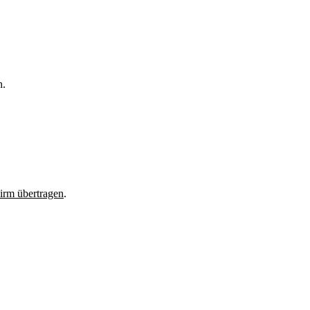
h.
irm übertragen
.