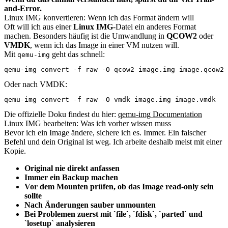
and-Error.
Linux IMG konvertieren: Wenn ich das Format ändern will
Oft will ich aus einer
Linux IMG
-Datei ein anderes Format
machen. Besonders häufig ist die Umwandlung in
QCOW2
oder
VMDK
, wenn ich das Image in einer VM nutzen will.
Mit
geht das schnell:
qemu-img
qemu-img convert -f raw -O qcow2 image.img image.qcow2
Oder nach VMDK:
qemu-img convert -f raw -O vmdk image.img image.vmdk
Die offizielle Doku findest du hier:
qemu-img Documentation
Linux IMG bearbeiten: Was ich vorher wissen muss
Bevor ich ein Image ändere, sichere ich es. Immer. Ein falscher
Befehl und dein Original ist weg. Ich arbeite deshalb meist mit einer
Kopie.
Original nie direkt anfassen
Immer ein Backup machen
Vor dem Mounten prüfen, ob das Image read-only sein
sollte
Nach Änderungen sauber unmounten
Bei Problemen zuerst mit `file`, `fdisk`, `parted` und
`losetup` analysieren