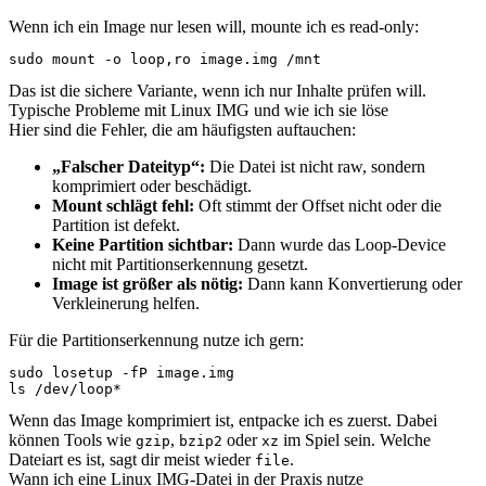
Wenn ich ein Image nur lesen will, mounte ich es read-only:
sudo mount -o loop,ro image.img /mnt
Das ist die sichere Variante, wenn ich nur Inhalte prüfen will.
Typische Probleme mit Linux IMG und wie ich sie löse
Hier sind die Fehler, die am häufigsten auftauchen:
„Falscher Dateityp“:
Die Datei ist nicht raw, sondern
komprimiert oder beschädigt.
Mount schlägt fehl:
Oft stimmt der Offset nicht oder die
Partition ist defekt.
Keine Partition sichtbar:
Dann wurde das Loop-Device
nicht mit Partitionserkennung gesetzt.
Image ist größer als nötig:
Dann kann Konvertierung oder
Verkleinerung helfen.
Für die Partitionserkennung nutze ich gern:
sudo losetup -fP image.img

ls /dev/loop*
Wenn das Image komprimiert ist, entpacke ich es zuerst. Dabei
können Tools wie
,
oder
im Spiel sein. Welche
gzip
bzip2
xz
Dateiart es ist, sagt dir meist wieder
.
file
Wann ich eine Linux IMG-Datei in der Praxis nutze