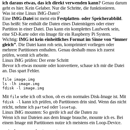
ich daraus etwas, das ich direkt verwenden kann?
Genau darum
geht es hier. Kein Gelaber. Nur die Schritte, die funktionieren.
Was ist eine Linux IMG-Datei?
Eine
IMG-Datei
ist meist ein
Festplatten- oder Speicherabbild
.
Das heißt: Sie enthält die Daten eines Datenträgers oder einer
Partition in einer Datei. Das kann ein komplettes Laufwerk sein,
eine SD-Karte oder ein Image für ein Raspberry Pi System.
Wichtig:
IMG ist kein einheitliches Format im Sinne von “immer
gleich”
. Die Datei kann roh sein, komprimiert vorliegen oder
mehrere Partitionen enthalten. Genau deshalb muss ich zuerst
prüfen, womit ich arbeite.
Linux IMG prüfen: Der erste Schritt
Bevor ich etwas mounte oder konvertiere, schaue ich mir die Datei
an. Das spart Fehler.
file image.img

ls -lh image.img

fdisk -l image.img
Mit
sehe ich oft schon, ob es ein normales Disk-Image ist. Mit
file
kann ich prüfen, ob Partitionen drin sind. Wenn das nicht
fdisk -l
reicht, nehme ich
oder
.
parted
losetup
Linux IMG mounten: So greife ich auf die Daten zu
Wenn ich nur Dateien aus dem Image brauche, mounte ich es. Bei
einem Image mit Partitionen nutze ich meistens ein Loop-Device.