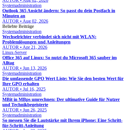
AUTOR • Aug 02, 2026
Systemadministration
Outlook 365 Ansicht ändern: So passt du dein Postfach in
Minuten an
AUTOR • Aug 02, 2026
Beliebte Beiträge
Systemadministration
Wechselrichter verbindet sich nicht mit WLAN:
Problemlösungen und Anleitungen
AUTOR • Apr 21, 2026
Linux-Server
Office 365 auf Linux: So nutzt du Microsoft 365 sauber im
Alltag
AUTOR • Jun 13, 2026
Systemadministration
Die umfassende GPO Wert Liste: Wie Sie den besten Wert für
Ihre GPO erhalten
AUTOR • Jul 16, 2025
Systemadministration
MBit in MBps umrechnen: Der ultimative Guide für Nutzer
und Technikbegeisterte
AUTOR • Jun 26, 2025
Systemadministration
So messen Sie die Lautstärke mit Ihrem iPhone: Eine Schritt-
für-Schritt-Anleitung