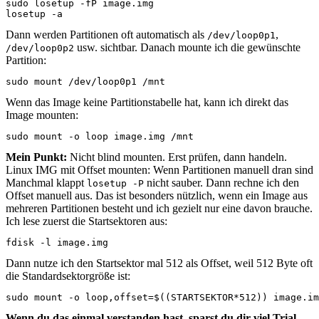
sudo losetup -fP image.img

losetup -a
Dann werden Partitionen oft automatisch als
,
/dev/loop0p1
usw. sichtbar. Danach mounte ich die gewünschte
/dev/loop0p2
Partition:
sudo mount /dev/loop0p1 /mnt
Wenn das Image keine Partitionstabelle hat, kann ich direkt das
Image mounten:
sudo mount -o loop image.img /mnt
Mein Punkt:
Nicht blind mounten. Erst prüfen, dann handeln.
Linux IMG mit Offset mounten: Wenn Partitionen manuell dran sind
Manchmal klappt
nicht sauber. Dann rechne ich den
losetup -P
Offset manuell aus. Das ist besonders nützlich, wenn ein Image aus
mehreren Partitionen besteht und ich gezielt nur eine davon brauche.
Ich lese zuerst die Startsektoren aus:
fdisk -l image.img
Dann nutze ich den Startsektor mal 512 als Offset, weil 512 Byte oft
die Standardsektorgröße ist:
sudo mount -o loop,offset=$((STARTSEKTOR*512)) image.im
Wenn du das einmal verstanden hast, sparst du dir viel Trial-