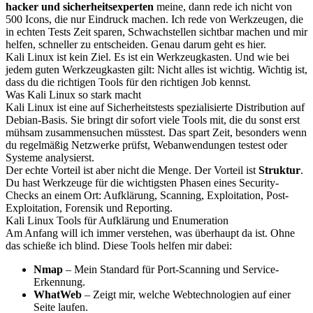
hacker und sicherheitsexperten
meine, dann rede ich nicht von
500 Icons, die nur Eindruck machen. Ich rede von Werkzeugen, die
in echten Tests Zeit sparen, Schwachstellen sichtbar machen und mir
helfen, schneller zu entscheiden. Genau darum geht es hier.
Kali Linux ist kein Ziel. Es ist ein Werkzeugkasten. Und wie bei
jedem guten Werkzeugkasten gilt: Nicht alles ist wichtig. Wichtig ist,
dass du die richtigen Tools für den richtigen Job kennst.
Was Kali Linux so stark macht
Kali Linux ist eine auf Sicherheitstests spezialisierte Distribution auf
Debian-Basis. Sie bringt dir sofort viele Tools mit, die du sonst erst
mühsam zusammensuchen müsstest. Das spart Zeit, besonders wenn
du regelmäßig Netzwerke prüfst, Webanwendungen testest oder
Systeme analysierst.
Der echte Vorteil ist aber nicht die Menge. Der Vorteil ist
Struktur
.
Du hast Werkzeuge für die wichtigsten Phasen eines Security-
Checks an einem Ort: Aufklärung, Scanning, Exploitation, Post-
Exploitation, Forensik und Reporting.
Kali Linux Tools für Aufklärung und Enumeration
Am Anfang will ich immer verstehen, was überhaupt da ist. Ohne
das schieße ich blind. Diese Tools helfen mir dabei:
Nmap
– Mein Standard für Port-Scanning und Service-
Erkennung.
WhatWeb
– Zeigt mir, welche Webtechnologien auf einer
Seite laufen.