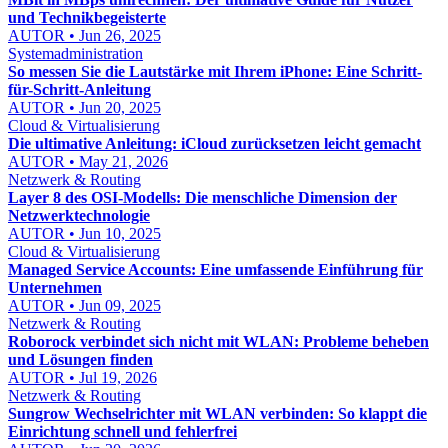
und Technikbegeisterte
AUTOR • Jun 26, 2025
Systemadministration
So messen Sie die Lautstärke mit Ihrem iPhone: Eine Schritt-
für-Schritt-Anleitung
AUTOR • Jun 20, 2025
Cloud & Virtualisierung
Die ultimative Anleitung: iCloud zurücksetzen leicht gemacht
AUTOR • May 21, 2026
Netzwerk & Routing
Layer 8 des OSI-Modells: Die menschliche Dimension der
Netzwerktechnologie
AUTOR • Jun 10, 2025
Cloud & Virtualisierung
Managed Service Accounts: Eine umfassende Einführung für
Unternehmen
AUTOR • Jun 09, 2025
Netzwerk & Routing
Roborock verbindet sich nicht mit WLAN: Probleme beheben
und Lösungen finden
AUTOR • Jul 19, 2026
Netzwerk & Routing
Sungrow Wechselrichter mit WLAN verbinden: So klappt die
Einrichtung schnell und fehlerfrei