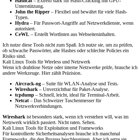
Hashcat
– Extrem stark für Hash-Cracking mit GPU-
Unterstützung.
John the Ripper
– Flexibel und bewährt für viele Hash-
Typen.
Hydra
– Für Passwort-Angriffe auf Netzwerkdienste, wenn
autorisiert.
CeWL
– Erstellt Wortlisten aus Webseiteninhalten.
Ich nutze diese Tools nicht zum Spaß. Ich nutze sie, um zu prüfen,
ob schwache Passwörter, alte Hashes oder schlechte Policies ein
Risiko sind.
Kali Linux Tools für Wireless und Netzwerk
Wenn ich drahtlose Netze oder interne Netzwerke prüfe, brauche ich
andere Werkzeuge. Hier zählt Präzision.
Aircrack-ng
– Suite für WLAN-Analyse und Tests.
Wireshark
– Unverzichtbar für Paket-Analyse.
tcpdump
– Schnell, leicht, ideal für Terminal-Arbeit.
Netcat
– Das Schweizer Taschenmesser für
Netzwerkverbindungen.
Wireshark
ist besonders stark, wenn ich verstehen will, was im
Netzwerk wirklich passiert. Nicht raten. Sehen.
Kali Linux Tools für Exploitation und Frameworks
Für kontrollierte Sicherheitsanalysen brauche ich manchmal
Frameworks, die den Prozess beschleunigen. Aber ich setze sie