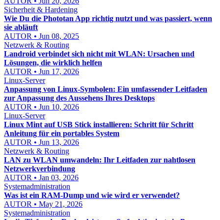
AUTOR • Jun 20, 2026
Sicherheit & Hardening
Wie Du die Phototan App richtig nutzt und was passiert, wenn
sie abläuft
AUTOR • Jun 08, 2025
Netzwerk & Routing
Landroid verbindet sich nicht mit WLAN: Ursachen und
Lösungen, die wirklich helfen
AUTOR • Jun 17, 2026
Linux-Server
Anpassung von Linux-Symbolen: Ein umfassender Leitfaden
zur Anpassung des Aussehens Ihres Desktops
AUTOR • Jun 10, 2026
Linux-Server
Linux Mint auf USB Stick installieren: Schritt für Schritt
Anleitung für ein portables System
AUTOR • Jun 13, 2026
Netzwerk & Routing
LAN zu WLAN umwandeln: Ihr Leitfaden zur nahtlosen
Netzwerkverbindung
AUTOR • Jan 03, 2026
Systemadministration
Was ist ein RAM-Dump und wie wird er verwendet?
AUTOR • May 21, 2026
Systemadministration