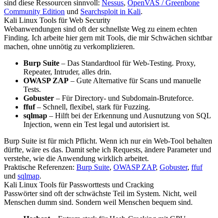
sind diese Ressourcen sinnvoll:
Nessus
,
OpenVAS / Greenbone
Community Edition
und
Searchsploit in Kali
.
Kali Linux Tools für Web Security
Webanwendungen sind oft der schnellste Weg zu einem echten
Finding. Ich arbeite hier gern mit Tools, die mir Schwächen sichtbar
machen, ohne unnötig zu verkomplizieren.
Burp Suite
– Das Standardtool für Web-Testing. Proxy,
Repeater, Intruder, alles drin.
OWASP ZAP
– Gute Alternative für Scans und manuelle
Tests.
Gobuster
– Für Directory- und Subdomain-Bruteforce.
ffuf
– Schnell, flexibel, stark für Fuzzing.
sqlmap
– Hilft bei der Erkennung und Ausnutzung von SQL
Injection, wenn ein Test legal und autorisiert ist.
Burp Suite ist für mich Pflicht. Wenn ich nur ein Web-Tool behalten
dürfte, wäre es das. Damit sehe ich Requests, ändere Parameter und
verstehe, wie die Anwendung wirklich arbeitet.
Praktische Referenzen:
Burp Suite
,
OWASP ZAP
,
Gobuster
,
ffuf
und
sqlmap
.
Kali Linux Tools für Passworttests und Cracking
Passwörter sind oft der schwächste Teil im System. Nicht, weil
Menschen dumm sind. Sondern weil Menschen bequem sind.