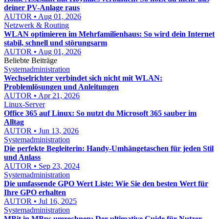
deiner PV-Anlage raus
AUTOR • Aug 01, 2026
Netzwerk & Routing
WLAN optimieren im Mehrfamilienhaus: So wird dein Internet
stabil, schnell und störungsarm
AUTOR • Aug 01, 2026
Beliebte Beiträge
Systemadministration
Wechselrichter verbindet sich nicht mit WLAN:
Problemlösungen und Anleitungen
AUTOR • Apr 21, 2026
Linux-Server
Office 365 auf Linux: So nutzt du Microsoft 365 sauber im
Alltag
AUTOR • Jun 13, 2026
Systemadministration
Die perfekte Begleiterin: Handy-Umhängetaschen für jeden Stil
und Anlass
AUTOR • Sep 23, 2024
Systemadministration
Die umfassende GPO Wert Liste: Wie Sie den besten Wert für
Ihre GPO erhalten
AUTOR • Jul 16, 2025
Systemadministration
MBit in MBps umrechnen: Der ultimative Guide für Nutzer