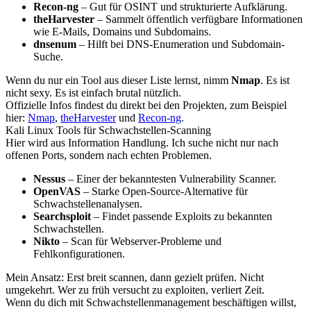
Recon-ng
– Gut für OSINT und strukturierte Aufklärung.
theHarvester
– Sammelt öffentlich verfügbare Informationen
wie E-Mails, Domains und Subdomains.
dnsenum
– Hilft bei DNS-Enumeration und Subdomain-
Suche.
Wenn du nur ein Tool aus dieser Liste lernst, nimm
Nmap
. Es ist
nicht sexy. Es ist einfach brutal nützlich.
Offizielle Infos findest du direkt bei den Projekten, zum Beispiel
hier:
Nmap
,
theHarvester
und
Recon-ng
.
Kali Linux Tools für Schwachstellen-Scanning
Hier wird aus Information Handlung. Ich suche nicht nur nach
offenen Ports, sondern nach echten Problemen.
Nessus
– Einer der bekanntesten Vulnerability Scanner.
OpenVAS
– Starke Open-Source-Alternative für
Schwachstellenanalysen.
Searchsploit
– Findet passende Exploits zu bekannten
Schwachstellen.
Nikto
– Scan für Webserver-Probleme und
Fehlkonfigurationen.
Mein Ansatz: Erst breit scannen, dann gezielt prüfen. Nicht
umgekehrt. Wer zu früh versucht zu exploiten, verliert Zeit.
Wenn du dich mit Schwachstellenmanagement beschäftigen willst,