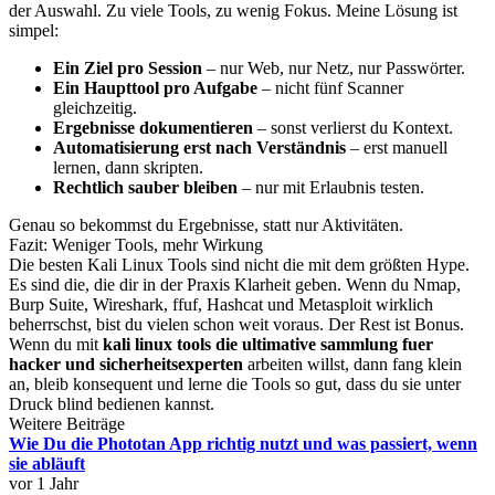
der Auswahl. Zu viele Tools, zu wenig Fokus. Meine Lösung ist
simpel:
Ein Ziel pro Session
– nur Web, nur Netz, nur Passwörter.
Ein Haupttool pro Aufgabe
– nicht fünf Scanner
gleichzeitig.
Ergebnisse dokumentieren
– sonst verlierst du Kontext.
Automatisierung erst nach Verständnis
– erst manuell
lernen, dann skripten.
Rechtlich sauber bleiben
– nur mit Erlaubnis testen.
Genau so bekommst du Ergebnisse, statt nur Aktivitäten.
Fazit: Weniger Tools, mehr Wirkung
Die besten Kali Linux Tools sind nicht die mit dem größten Hype.
Es sind die, die dir in der Praxis Klarheit geben. Wenn du Nmap,
Burp Suite, Wireshark, ffuf, Hashcat und Metasploit wirklich
beherrschst, bist du vielen schon weit voraus. Der Rest ist Bonus.
Wenn du mit
kali linux tools die ultimative sammlung fuer
hacker und sicherheitsexperten
arbeiten willst, dann fang klein
an, bleib konsequent und lerne die Tools so gut, dass du sie unter
Druck blind bedienen kannst.
Weitere Beiträge
Wie Du die Phototan App richtig nutzt und was passiert, wenn
sie abläuft
vor 1 Jahr