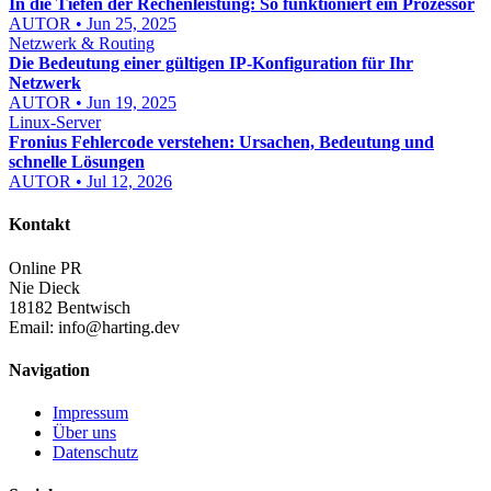
In die Tiefen der Rechenleistung: So funktioniert ein Prozessor
AUTOR • Jun 25, 2025
Netzwerk & Routing
Die Bedeutung einer gültigen IP-Konfiguration für Ihr
Netzwerk
AUTOR • Jun 19, 2025
Linux-Server
Fronius Fehlercode verstehen: Ursachen, Bedeutung und
schnelle Lösungen
AUTOR • Jul 12, 2026
Kontakt
Online PR
Nie Dieck
18182 Bentwisch
Email:
info@harting.dev
Navigation
Impressum
Über uns
Datenschutz