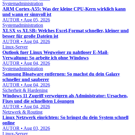
Systemadministration
ARM Cortex-A55: Was der kleine CPU-Kern wirklich kann
und wann er sinnvoll ist
AUTOR • Aug 05, 2026
Systemadministration
XLSX vs XLSB: Welches Excel-Format schneller, kleiner und
besser für große Dateien ist
AUTOR • Aug 04, 2026
Linux-Server
Outlook fuer Linux Wegweiser zu nahtloser E-Mail-
Verwaltung: So arbeite ich ohne Windows
AUTOR • Aug 04, 2026
Systemadministration
Samsung Bloatware entfernen: So machst du dein Galaxy
schneller und sauberer
AUTOR • Aug 04, 2026
Sicherheit & Hardening
Windows 11 Zugriff verweigern als Administrator: Ursachen,
Fixes und die schnellsten Lösungen
AUTOR • Aug 04, 2026
Netzwerk & Routing
Linux Netzwerk einrichten: So bringst du dein System schnell
online
AUTOR • Aug 03, 2026
Linux-Server