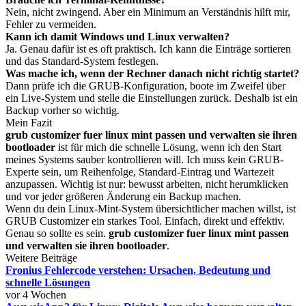
Nein, nicht zwingend. Aber ein Minimum an Verständnis hilft mir,
Fehler zu vermeiden.
Kann ich damit Windows und Linux verwalten?
Ja. Genau dafür ist es oft praktisch. Ich kann die Einträge sortieren
und das Standard-System festlegen.
Was mache ich, wenn der Rechner danach nicht richtig startet?
Dann prüfe ich die GRUB-Konfiguration, boote im Zweifel über
ein Live-System und stelle die Einstellungen zurück. Deshalb ist ein
Backup vorher so wichtig.
Mein Fazit
grub customizer fuer linux mint passen und verwalten sie ihren
bootloader
ist für mich die schnelle Lösung, wenn ich den Start
meines Systems sauber kontrollieren will. Ich muss kein GRUB-
Experte sein, um Reihenfolge, Standard-Eintrag und Wartezeit
anzupassen. Wichtig ist nur: bewusst arbeiten, nicht herumklicken
und vor jeder größeren Änderung ein Backup machen.
Wenn du dein Linux-Mint-System übersichtlicher machen willst, ist
GRUB Customizer ein starkes Tool. Einfach, direkt und effektiv.
Genau so sollte es sein.
grub customizer fuer linux mint passen
und verwalten sie ihren bootloader
.
Weitere Beiträge
Fronius Fehlercode verstehen: Ursachen, Bedeutung und
schnelle Lösungen
vor 4 Wochen