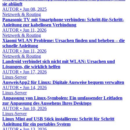
sie abläuft
AUTOR • Jun 08, 2025
Netzwerk & Routing
Panasonic TV mit Smartphone verbinden: Schritt-für-Schritt-
Anleitung zur kabellosen Verbindung
AUTOR • Jun 11, 2026
Netzwerk & Routing
Xiaomi WLAN Probleme: Ursachen finden und beheben – die
schnelle Anleitung
AUTOR • Jun 11, 2026
Netzwerk & Routing
Landroid verbindet sich nicht mit WLAN: Ursachen und
Lösungen, die wirklich helfen
AUTOR • Jun 17, 2026
Linux-Server
AusweisApp2 für Linux: Digitale Ausweise bequem verwalten
AUTOR • Jun 14, 2026
Linux-Server
Anpassung von Linux-Symbolen: Ein umfassender Leitfaden
zur Anpassung des Aussehens Ihres Desktops
AUTOR • Jun 10, 2026
Linux-Server
Linux Mint auf USB Stick installieren: Schritt für Schritt
Anleitung für ein portables System
AUTOR • Jun 13, 2026