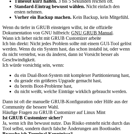
Timeout kurz halten.
3 bis 5 Sekunden reichen oft.
Standard-Eintrag bewusst wählen.
Nicht einfach den
ersten nehmen.
Vorher ein Backup machen.
Kein Backup, kein Mitgefühl.
Wenn du tiefer in GRUB einsteigen willst, ist die offizielle
Dokumentation von GNU hilfreich:
GNU GRUB Manual
.
Wann ich lieber nicht mit GRUB Customizer arbeite
Ich bin direkt: Nicht jedes Problem sollte mit einem GUI-Tool gelöst
werden. Wenn du ein System hast, das schon instabil ist, oder wenn
du nicht verstehst, was du änderst, dann ist Vorsicht besser als
Geschwindigkeit.
Ich würde vorsichtig sein, wenn:
du ein Dual-Boot-System mit komplexer Partitionierung hast,
du gerade ein größeres Upgrade gemacht hast,
du bereits Boot-Probleme hast,
du nicht weißt, welche Einträge wirklich gebraucht werden.
Dann ist oft die manuelle GRUB-Konfiguration oder Hilfe aus der
Community die bessere Wahl.
Häufige Fragen zu GRUB Customizer auf Linux Mint
Ist GRUB Customizer sicher?
Ja, wenn ich ihn bewusst nutze. Das Risiko entsteht nicht durch das
Tool selbst, sondern durch falsche Änderungen am Bootloader.
Brauche ich Terminal-Kenntnisse?