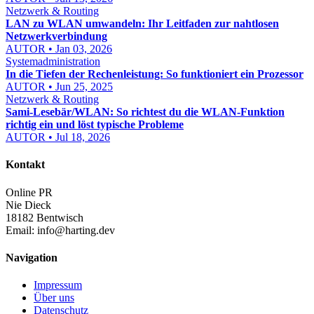
Netzwerk & Routing
LAN zu WLAN umwandeln: Ihr Leitfaden zur nahtlosen
Netzwerkverbindung
AUTOR • Jan 03, 2026
Systemadministration
In die Tiefen der Rechenleistung: So funktioniert ein Prozessor
AUTOR • Jun 25, 2025
Netzwerk & Routing
Sami-Lesebär/WLAN: So richtest du die WLAN-Funktion
richtig ein und löst typische Probleme
AUTOR • Jul 18, 2026
Kontakt
Online PR
Nie Dieck
18182 Bentwisch
Email:
info@harting.dev
Navigation
Impressum
Über uns
Datenschutz