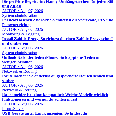
Die perfekte Begleiterin: Handy-Umhängetaschen für jeden Stil
und Anlass
AUTOR • Aug 07, 2026
Systemadministration
Passwort löschen Android: So entfernst du Sperrcode, PIN und
Passwort richtig
AUTOR • Aug 07, 2026
Monitoring & Logging
Install Zabbix Proxy: So richtest du einen Zabbix Proxy schnell
und sauber ein
AUTOR • Aug 06, 2026
Systemadministration
Outlook Kalender teilen iPhone: So klappt das Teilen in
wenigen Minuten
AUTOR • Aug 06, 2026
Netzwerk & Routing
Route löschen: So entfernst du gespeicherte Routen schnell und
sauber
AUTOR • Aug 06, 2026
Netzwerk & Routing
Rauchmelder Fritzbox kompatibel: Welche Modelle wirklich
funktionieren und worauf du achten musst
AUTOR • Aug 06, 2026
Linux-Server
USB-Geräte unter Linux anzeigen: So findest du