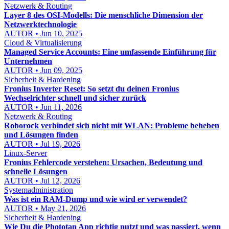
Netzwerk & Routing
Layer 8 des OSI-Modells: Die menschliche Dimension der
Netzwerktechnologie
AUTOR • Jun 10, 2025
Cloud & Virtualisierung
Managed Service Accounts: Eine umfassende Einführung für
Unternehmen
AUTOR • Jun 09, 2025
Sicherheit & Hardening
Fronius Inverter Reset: So setzt du deinen Fronius
Wechselrichter schnell und sicher zurück
AUTOR • Jun 11, 2026
Netzwerk & Routing
Roborock verbindet sich nicht mit WLAN: Probleme beheben
und Lösungen finden
AUTOR • Jul 19, 2026
Linux-Server
Fronius Fehlercode verstehen: Ursachen, Bedeutung und
schnelle Lösungen
AUTOR • Jul 12, 2026
Systemadministration
Was ist ein RAM-Dump und wie wird er verwendet?
AUTOR • May 21, 2026
Sicherheit & Hardening
Wie Du die Phototan App richtig nutzt und was passiert, wenn