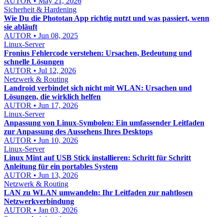
AUTOR • May 21, 2026
Sicherheit & Hardening
Wie Du die Phototan App richtig nutzt und was passiert, wenn
sie abläuft
AUTOR • Jun 08, 2025
Linux-Server
Fronius Fehlercode verstehen: Ursachen, Bedeutung und
schnelle Lösungen
AUTOR • Jul 12, 2026
Netzwerk & Routing
Landroid verbindet sich nicht mit WLAN: Ursachen und
Lösungen, die wirklich helfen
AUTOR • Jun 17, 2026
Linux-Server
Anpassung von Linux-Symbolen: Ein umfassender Leitfaden
zur Anpassung des Aussehens Ihres Desktops
AUTOR • Jun 10, 2026
Linux-Server
Linux Mint auf USB Stick installieren: Schritt für Schritt
Anleitung für ein portables System
AUTOR • Jun 13, 2026
Netzwerk & Routing
LAN zu WLAN umwandeln: Ihr Leitfaden zur nahtlosen
Netzwerkverbindung
AUTOR • Jan 03, 2026