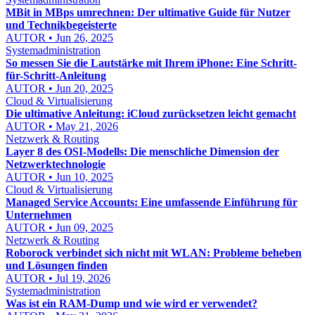
MBit in MBps umrechnen: Der ultimative Guide für Nutzer
und Technikbegeisterte
AUTOR • Jun 26, 2025
Systemadministration
So messen Sie die Lautstärke mit Ihrem iPhone: Eine Schritt-
für-Schritt-Anleitung
AUTOR • Jun 20, 2025
Cloud & Virtualisierung
Die ultimative Anleitung: iCloud zurücksetzen leicht gemacht
AUTOR • May 21, 2026
Netzwerk & Routing
Layer 8 des OSI-Modells: Die menschliche Dimension der
Netzwerktechnologie
AUTOR • Jun 10, 2025
Cloud & Virtualisierung
Managed Service Accounts: Eine umfassende Einführung für
Unternehmen
AUTOR • Jun 09, 2025
Netzwerk & Routing
Roborock verbindet sich nicht mit WLAN: Probleme beheben
und Lösungen finden
AUTOR • Jul 19, 2026
Systemadministration
Was ist ein RAM-Dump und wie wird er verwendet?