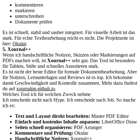
kommentieren
markieren
unterschreiben
Dokumente prüfen
Es ist schnell, stabil und sauber integriert. Für visuelle Arbeit ist das
stark. Für echte Textbearbeitung reicht es nicht. Die Projektseite ist
hier:
Okular
.
5. Xournal++
Wenn ich handschriftliche Notizen, Skizzen oder Markierungen auf
PDFs machen will, ist
Xournal++
sehr gut. Das Tool ist besonders
für Tablets, Stifte und schnelles Annotieren stark.
Es ist nicht der beste Editor für formale Dokumentbearbeitung. Aber
für Notizen, Lernunterlagen und Reviews ist es top. Ich bekomme
damit Geschwindigkeit und Kontrolle zusammen. Mehr dazu findest
du auf
xournalpp.github.io
.
Welches Tool ich für welchen Zweck nehme
Ich entscheide nicht nach Hype. Ich entscheide nach Job. So mache
ich es:
Text und Layout direkt bearbeiten:
Master PDF Editor
Einfach und kostenlos Inhalte anpassen:
LibreOffice Draw
Seiten schnell organisieren:
PDF Arranger
Kommentare und Prüfung:
Okular
Handschriftliche Notizen:
Xournal++