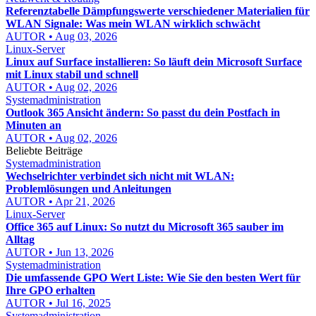
Referenztabelle Dämpfungswerte verschiedener Materialien für
WLAN Signale: Was mein WLAN wirklich schwächt
AUTOR • Aug 03, 2026
Linux-Server
Linux auf Surface installieren: So läuft dein Microsoft Surface
mit Linux stabil und schnell
AUTOR • Aug 02, 2026
Systemadministration
Outlook 365 Ansicht ändern: So passt du dein Postfach in
Minuten an
AUTOR • Aug 02, 2026
Beliebte Beiträge
Systemadministration
Wechselrichter verbindet sich nicht mit WLAN:
Problemlösungen und Anleitungen
AUTOR • Apr 21, 2026
Linux-Server
Office 365 auf Linux: So nutzt du Microsoft 365 sauber im
Alltag
AUTOR • Jun 13, 2026
Systemadministration
Die umfassende GPO Wert Liste: Wie Sie den besten Wert für
Ihre GPO erhalten
AUTOR • Jul 16, 2025
Systemadministration