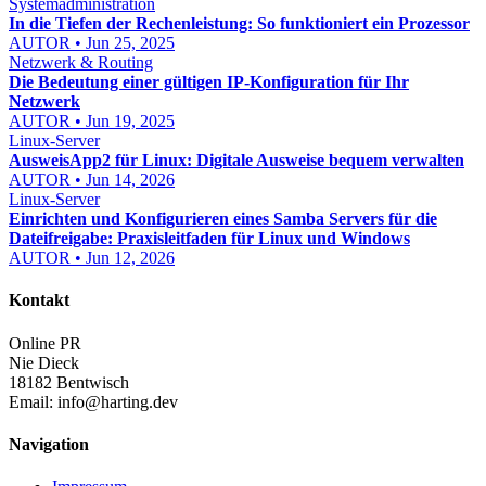
Systemadministration
In die Tiefen der Rechenleistung: So funktioniert ein Prozessor
AUTOR • Jun 25, 2025
Netzwerk & Routing
Die Bedeutung einer gültigen IP-Konfiguration für Ihr
Netzwerk
AUTOR • Jun 19, 2025
Linux-Server
AusweisApp2 für Linux: Digitale Ausweise bequem verwalten
AUTOR • Jun 14, 2026
Linux-Server
Einrichten und Konfigurieren eines Samba Servers für die
Dateifreigabe: Praxisleitfaden für Linux und Windows
AUTOR • Jun 12, 2026
Kontakt
Online PR
Nie Dieck
18182 Bentwisch
Email:
info@harting.dev
Navigation